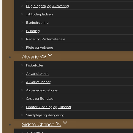
Fuglelegetøj og Aktivering
Til Foderpladsen
Burindretning
Bundlag
Reder og Redemateriale
Pleje og Velvære
Akvarie 🐟
Fiskefoder
Akvarieteknik
Akvarietilbehør
Akvariedekorationer
Grus og Bundlag
Planter, Gødning og Tilbehør
Vandpleje og Rengøring
Sidste Chance 🏷️