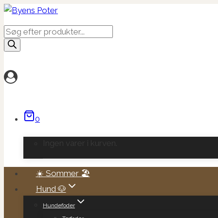
Fortsæt
til
Products
indhold
search
0
Ingen varer i kurven.
☀️ Sommer 🏖️
Hund 🐶
Hundefoder