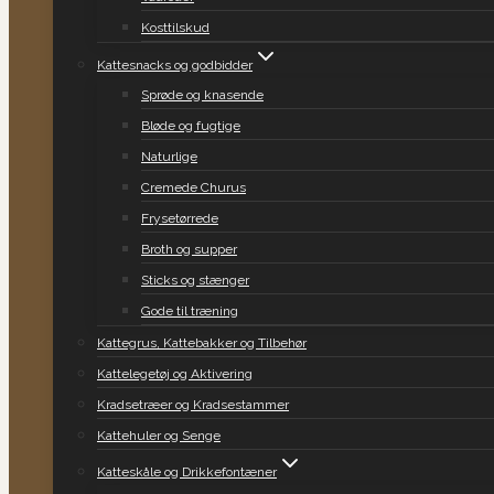
Kosttilskud
Kattesnacks og godbidder
Sprøde og knasende
Bløde og fugtige
Naturlige
Cremede Churus
Frysetørrede
Broth og supper
Sticks og stænger
Gode til træning
Kattegrus, Kattebakker og Tilbehør
Kattelegetøj og Aktivering
Kradsetræer og Kradsestammer
Kattehuler og Senge
Katteskåle og Drikkefontæner