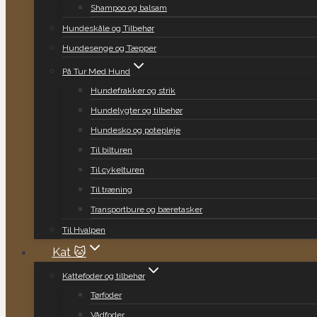
Shampoo og balsam
Hundeskåle og Tilbehør
Hundesenge og Tæpper
På Tur Med Hund
Hundefrakker og strik
Hundelygter og tilbehør
Hundesko og potepleje
Til bilturen
Til cykelturen
Til træning
Transportbure og bæretasker
Til Hvalpen
Kat 🐱
Kattefoder og tilbehør
Tørfoder
Vådfoder