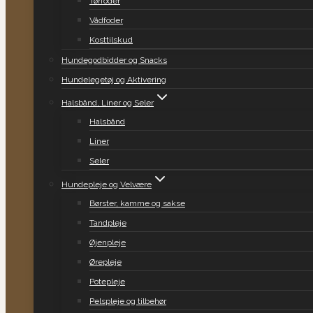
Tørfoder
Vådfoder
Kosttilskud
Hundegodbidder og Snacks
Hundelegetøj og Aktivering
Halsbånd, Liner og Seler
Halsbånd
Liner
Seler
Hundepleje og Velvære
Børster, kamme og sakse
Tandpleje
Øjenpleje
Ørepleje
Potepleje
Pelspleje og tilbehør