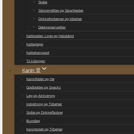
Skåle
Slikkemåtter og Slowfeeder
Drikkefontæner og tilbehør
Dækkeservietter
Katteseler, Liner og Halsbånd
Kattepleje
Kattetransport
Til killingen
Kanin 🐰
Kaninfoder og Hø
Godbidder og Snacks
Leg og Aktivering
Indretning og Tilbehør
Skåle og Drikkeflasker
Bundlag
Kanintoilet og Tilbehør