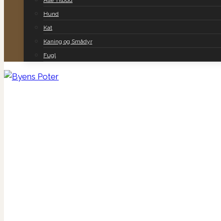
Alle Tilbud
Hund
Kat
Kaning og Smådyr
Fugl