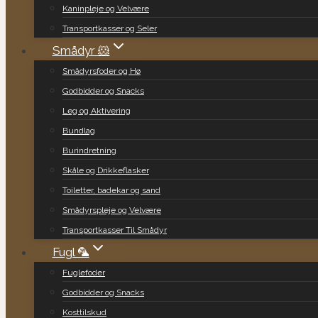
Kaninpleje og Velvære
Transportkasser og Seler
Smådyr 🐹
Smådyrsfoder og Hø
Godbidder og Snacks
Leg og Aktivering
Bundlag
Burindretning
Skåle og Drikkeflasker
Toiletter, badekar og sand
Smådyrspleje og Velvære
Transportkasser Til Smådyr
Fugl 🦜
Fuglefoder
Godbidder og Snacks
Kosttilskud