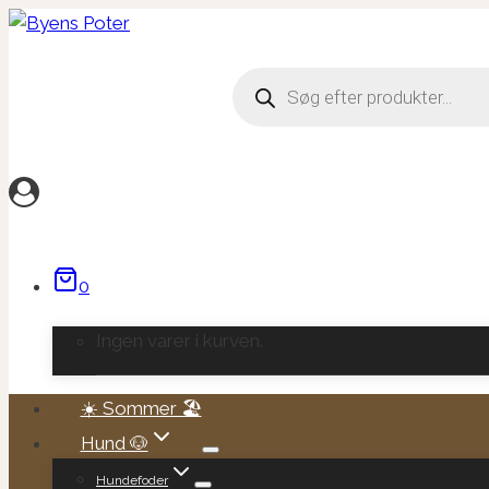
Fortsæt
til
Products
indhold
search
0
Ingen varer i kurven.
☀️ Sommer 🏖️
Hund 🐶
Hundefoder