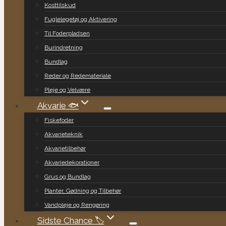
Kosttilskud
Fuglelegetøj og Aktivering
Til Foderpladsen
Burindretning
Bundlag
Reder og Redemateriale
Pleje og Velvære
Akvarie 🐟
Fiskefoder
Akvarieteknik
Akvarietilbehør
Akvariedekorationer
Grus og Bundlag
Planter, Gødning og Tilbehør
Vandpleje og Rengøring
Sidste Chance 🏷️