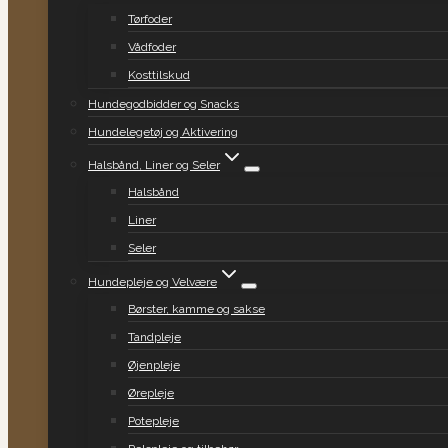
Tørfoder
Vådfoder
Kosttilskud
Hundegodbidder og Snacks
Hundelegetøj og Aktivering
Halsbånd, Liner og Seler
Halsbånd
Liner
Seler
Hundepleje og Velvære
Børster, kamme og sakse
Tandpleje
Øjenpleje
Ørepleje
Potepleje