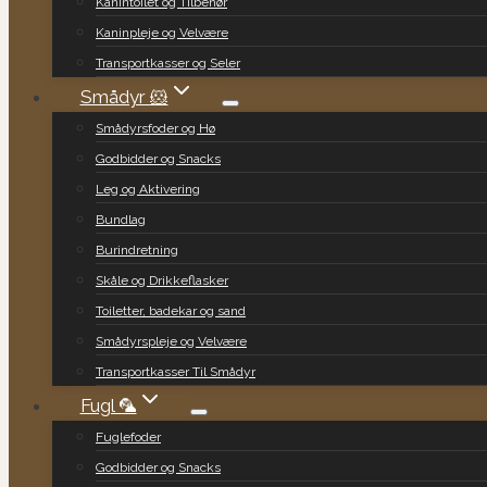
Kanintoilet og Tilbehør
Kaninpleje og Velvære
Transportkasser og Seler
Smådyr 🐹
Smådyrsfoder og Hø
Godbidder og Snacks
Leg og Aktivering
Bundlag
Burindretning
Skåle og Drikkeflasker
Toiletter, badekar og sand
Smådyrspleje og Velvære
Transportkasser Til Smådyr
Fugl 🦜
Fuglefoder
Godbidder og Snacks