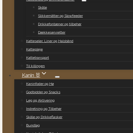
Skåle
Slikkemåtter og Slowfeeder
Drikkefontæner og tilbehør
Dækkeservietter
Katteseler, Liner og Halsbånd
Kattepleje
Kattetransport
Til killingen
Kanin 🐰
Kaninfoder og Hø
Godbidder og Snacks
Leg og Aktivering
Indretning og Tilbehør
Skåle og Drikkeflasker
Bundlag