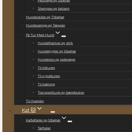
Pelspleje og tilbehør
Shampoo og balsam
Hundeskåle og Tilbehør
Hundesenge og Tæpper
På Tur Med Hund
Hundefrakker og strik
Hundelygter og tilbehør
Hundesko og potepleje
Til bilturen
Til cykelturen
Til træning
Transportbure og bæretasker
Til Hvalpen
Kat 🐱
Kattefoder og tilbehør
Tørfoder