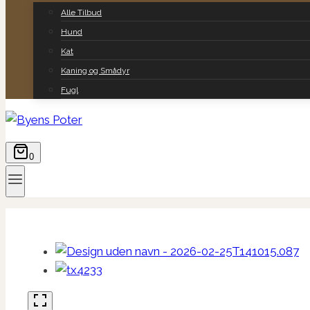
Alle Tilbud
Hund
Kat
Kaning og Smådyr
Fugl
0