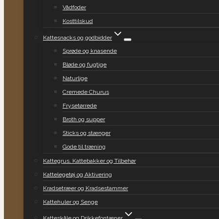
Vådfoder
Kosttilskud
Kattesnacks og godbidder
Sprøde og knasende
Bløde og fugtige
Naturlige
Cremede Churus
Frysetørrede
Broth og supper
Sticks og stænger
Gode til træning
Kattegrus, Kattebakker og Tilbehør
Kattelegetøj og Aktivering
Kradsetræer og Kradsestammer
Kattehuler og Senge
Katteskåle og Drikkefontæner