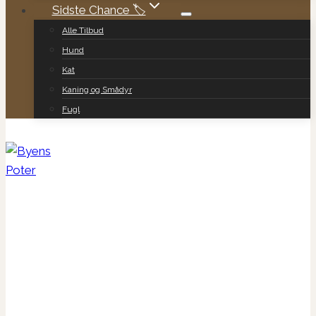
Sidste Chance 🏷️
Alle Tilbud
Hund
Kat
Kaning og Smådyr
Fugl