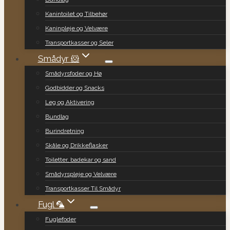
Kanintoilet og Tilbehør
Kaninpleje og Velvære
Transportkasser og Seler
Smådyr 🐹
Smådyrsfoder og Hø
Godbidder og Snacks
Leg og Aktivering
Bundlag
Burindretning
Skåle og Drikkeflasker
Toiletter, badekar og sand
Smådyrspleje og Velvære
Transportkasser Til Smådyr
Fugl 🦜
Fuglefoder