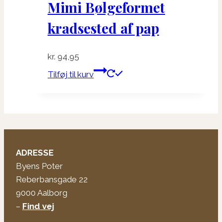
Mimi Bølgeformet
kradsested af pap
kr.
94,95
Tilføj til kurv
ADRESSE
Byens Poter
Reberbansgade 22
9000 Aalborg
–
Find vej