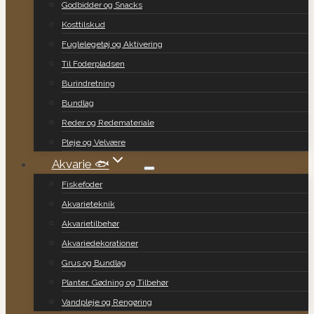
Godbidder og Snacks
Kosttilskud
Fuglelegetøj og Aktivering
Til Foderpladsen
Burindretning
Bundlag
Reder og Redemateriale
Pleje og Velvære
Akvarie 🐟
Fiskefoder
Akvarieteknik
Akvarietilbehør
Akvariedekorationer
Grus og Bundlag
Planter, Gødning og Tilbehør
Vandpleje og Rengøring