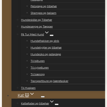
Pelspleje og tilbehør
Shampoo og balsam
Hundeskåle og Tilbehør
Hundesenge og Tæpper
På Tur Med Hund
Hundefrakker og strik
Hundelygter og tilbehør
Hundesko og potepleje
Til bilturen
Til cykelturen
Til træning
Transportbure og bæretasker
Til Hvalpen
Kat 🐱
Kattefoder og tilbehør