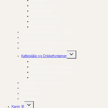
Naturlige
Cremede Churus
Frysetørrede
Broth og supper
Sticks og stænger
Gode til træning
Kattegrus, Kattebakker og Tilbehør
Kattelegetøj og Aktivering
Kradsetræer og Kradsestammer
Kattehuler og Senge
Skift
Katteskåle og Drikkefontæner
undermenu
Skåle
Slikkemåtter og Slowfeeder
Drikkefontæner og tilbehør
Dækkeservietter
Katteseler, Liner og Halsbånd
Kattepleje
Kattetransport
Til killingen
Skift
Kanin 🐰
undermenu