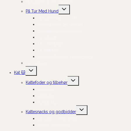
Hundesenge og Tæpper
Skift
På Tur Med Hund
undermenu
Hundefrakker og strik
Hundelygter og tilbehør
Hundesko og potepleje
Til bilturen
Til cykelturen
Til træning
Transportbure og bæretasker
Til Hvalpen
Skift
Kat 🐱
undermenu
Skift
Kattefoder og tilbehør
undermenu
Tørfoder
Vådfoder
Kosttilskud
Skift
Kattesnacks og godbidder
undermenu
Sprøde og knasende
Bløde og fugtige