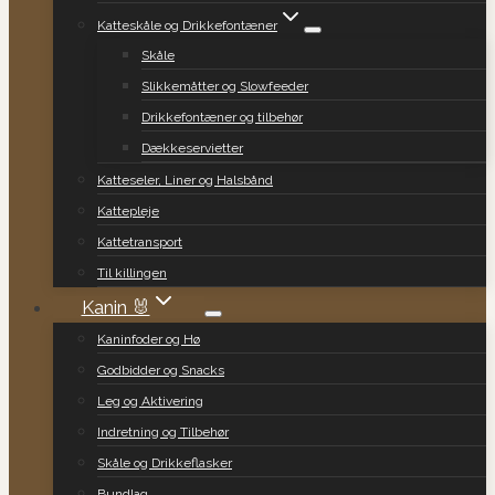
Katteskåle og Drikkefontæner
Skåle
Slikkemåtter og Slowfeeder
Drikkefontæner og tilbehør
Dækkeservietter
Katteseler, Liner og Halsbånd
Kattepleje
Kattetransport
Til killingen
Kanin 🐰
Kaninfoder og Hø
Godbidder og Snacks
Leg og Aktivering
Indretning og Tilbehør
Skåle og Drikkeflasker
Bundlag