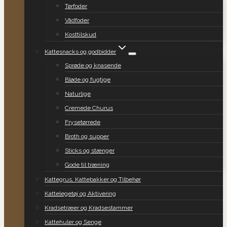
Tørfoder
Vådfoder
Kosttilskud
Kattesnacks og godbidder
Sprøde og knasende
Bløde og fugtige
Naturlige
Cremede Churus
Frysetørrede
Broth og supper
Sticks og stænger
Gode til træning
Kattegrus, Kattebakker og Tilbehør
Kattelegetøj og Aktivering
Kradsetræer og Kradsestammer
Kattehuler og Senge