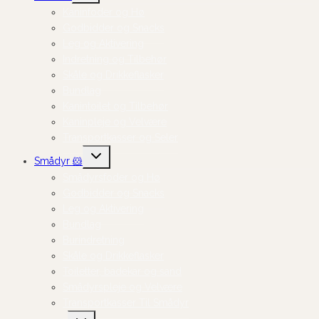
Kaninfoder og Hø
Godbidder og Snacks
Leg og Aktivering
Indretning og Tilbehør
Skåle og Drikkeflasker
Bundlag
Kanintoilet og Tilbehør
Kaninpleje og Velvære
Transportkasser og Seler
Skift
Smådyr 🐹
undermenu
Smådyrsfoder og Hø
Godbidder og Snacks
Leg og Aktivering
Bundlag
Burindretning
Skåle og Drikkeflasker
Toiletter, badekar og sand
Smådyrspleje og Velvære
Transportkasser Til Smådyr
Skift