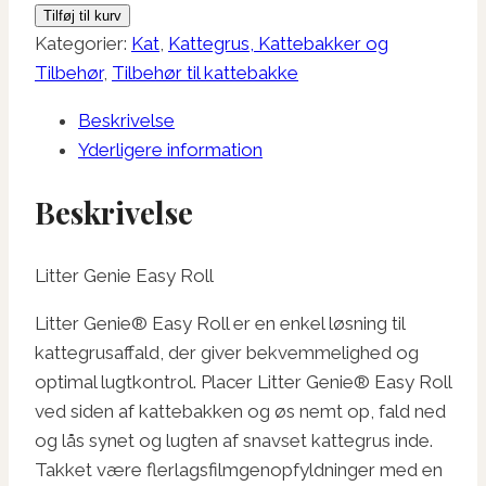
Genie
Tilføj til kurv
Easy
Kategorier:
Kat
,
Kattegrus, Kattebakker og
Roll
Tilbehør
,
Tilbehør til kattebakke
antal
Beskrivelse
Yderligere information
Beskrivelse
Litter Genie Easy Roll
Litter Genie® Easy Roll er en enkel løsning til
kattegrusaffald, der giver bekvemmelighed og
optimal lugtkontrol. Placer Litter Genie® Easy Roll
ved siden af kattebakken og øs nemt op, fald ned
og lås synet og lugten af snavset kattegrus inde.
Takket være flerlagsfilmgenopfyldninger med en