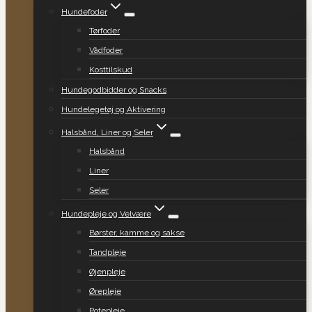
Hundefoder
Tørfoder
Vådfoder
Kosttilskud
Hundegodbidder og Snacks
Hundelegetøj og Aktivering
Halsbånd, Liner og Seler
Halsbånd
Liner
Seler
Hundepleje og Velvære
Børster, kamme og sakse
Tandpleje
Øjenpleje
Ørepleje
Potepleje