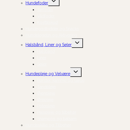
Hundefoder
undermenu
Tørfoder
Vådfoder
Kosttilskud
Hundegodbidder og Snacks
Hundelegetøj og Aktivering
Skift
Halsbånd, Liner og Seler
undermenu
Halsbånd
Liner
Seler
Skift
Hundepleje og Velvære
undermenu
Børster, kamme og sakse
Tandpleje
Øjenpleje
Ørepleje
Potepleje
Pelspleje og tilbehør
Shampoo og balsam
Hundeskåle og Tilbehør