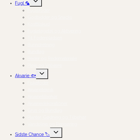
Fugl 🦜
undermenu
Fuglefoder
Godbidder og Snacks
Kosttilskud
Fuglelegetøj og Aktivering
Til Foderpladsen
Burindretning
Bundlag
Reder og Redemateriale
Pleje og Velvære
Skift
Akvarie 🐟
undermenu
Fiskefoder
Akvarieteknik
Akvarietilbehør
Akvariedekorationer
Grus og Bundlag
Planter, Gødning og Tilbehør
Vandpleje og Rengøring
Skift
Sidste Chance 🏷️
undermenu