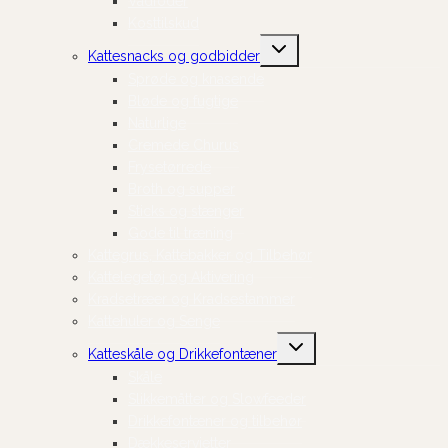
Vådfoder
Kosttilskud
Skift
Kattesnacks og godbidder
undermenu
Sprøde og knasende
Bløde og fugtige
Naturlige
Cremede Churus
Frysetørrede
Broth og supper
Sticks og stænger
Gode til træning
Kattegrus, Kattebakker og Tilbehør
Kattelegetøj og Aktivering
Kradsetræer og Kradsestammer
Kattehuler og Senge
Skift
Katteskåle og Drikkefontæner
undermenu
Skåle
Slikkemåtter og Slowfeeder
Drikkefontæner og tilbehør
Dækkeservietter