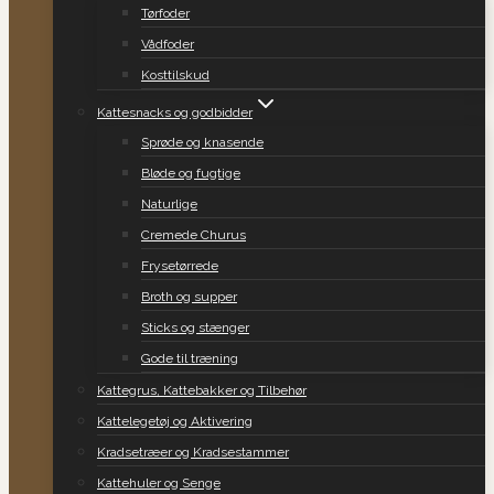
Tørfoder
Vådfoder
Kosttilskud
Kattesnacks og godbidder
Sprøde og knasende
Bløde og fugtige
Naturlige
Cremede Churus
Frysetørrede
Broth og supper
Sticks og stænger
Gode til træning
Kattegrus, Kattebakker og Tilbehør
Kattelegetøj og Aktivering
Kradsetræer og Kradsestammer
Kattehuler og Senge