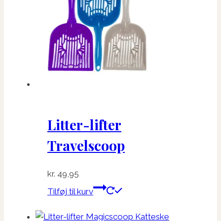
Mulighederne
kan
vælges
på
varesiden
Litter-lifter
Travelscoop
kr.
49,95
Tilføj til kurv