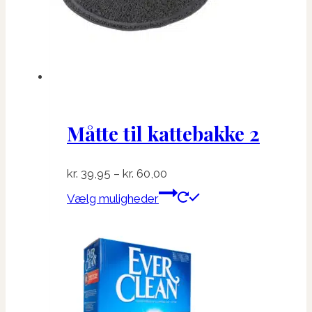
Måtte til kattebakke 2
Prisinterval:
kr.
39,95
–
kr.
60,00
kr. 39,95
Dette
Vælg muligheder
til
vare
kr. 60,00
har
flere
varianter.
Mulighederne
kan