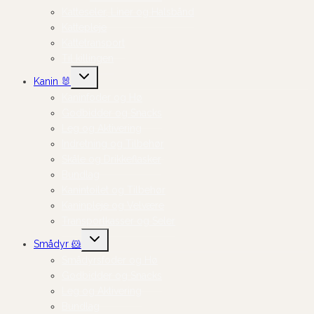
Katteseler, Liner og Halsbånd
Kattepleje
Kattetransport
Til killingen
Skift
Kanin 🐰
undermenu
Kaninfoder og Hø
Godbidder og Snacks
Leg og Aktivering
Indretning og Tilbehør
Skåle og Drikkeflasker
Bundlag
Kanintoilet og Tilbehør
Kaninpleje og Velvære
Transportkasser og Seler
Skift
Smådyr 🐹
undermenu
Smådyrsfoder og Hø
Godbidder og Snacks
Leg og Aktivering
Bundlag