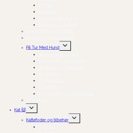
Ørepleje
Potepleje
Pelspleje og tilbehør
Shampoo og balsam
Hundeskåle og Tilbehør
Hundesenge og Tæpper
Skift
På Tur Med Hund
undermenu
Hundefrakker og strik
Hundelygter og tilbehør
Hundesko og potepleje
Til bilturen
Til cykelturen
Til træning
Transportbure og bæretasker
Til Hvalpen
Skift
Kat 🐱
undermenu
Skift
Kattefoder og tilbehør
undermenu
Tørfoder