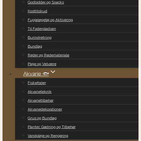
Godbidder og Snacks
Kosttilskud
Fuglelegetøj og Aktivering
Til Foderpladsen
Burindretning
Bundlag
Reder og Redemateriale
Pleje og Velvære
Akvarie 🐟
Fiskefoder
Akvarieteknik
Akvarietilbehør
Akvariedekorationer
Grus og Bundlag
Planter, Gødning og Tilbehør
Vandpleje og Rengøring