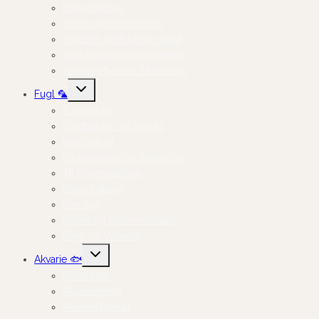
Burindretning
Skåle og Drikkeflasker
Toiletter, badekar og sand
Smådyrspleje og Velvære
Transportkasser Til Smådyr
Skift
Fugl 🦜
undermenu
Fuglefoder
Godbidder og Snacks
Kosttilskud
Fuglelegetøj og Aktivering
Til Foderpladsen
Burindretning
Bundlag
Reder og Redemateriale
Pleje og Velvære
Skift
Akvarie 🐟
undermenu
Fiskefoder
Akvarieteknik
Akvarietilbehør