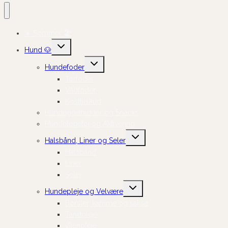
☀️ Sommer 🏖️
Skift
Hund 🐶
undermenu
Skift
Hundefoder
undermenu
Tørfoder
Vådfoder
Kosttilskud
Hundegodbidder og Snacks
Hundelegetøj og Aktivering
Skift
Halsbånd, Liner og Seler
undermenu
Halsbånd
Liner
Seler
Skift
Hundepleje og Velvære
undermenu
Børster, kamme og sakse
Tandpleje
Øjenpleje