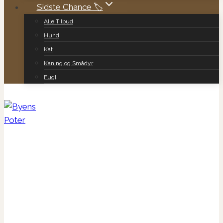
Sidste Chance 🏷️
Alle Tilbud
Hund
Kat
Kaning og Smådyr
Fugl