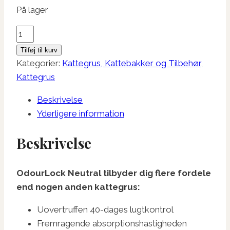
På lager
Odourlock
Neutral
Tilføj til kurv
antal
Kategorier:
Kattegrus, Kattebakker og Tilbehør
,
Kattegrus
Beskrivelse
Yderligere information
Beskrivelse
OdourLock Neutral tilbyder dig flere fordele
end nogen anden kattegrus:
Uovertruffen 40-dages lugtkontrol
Fremragende absorptionshastigheden