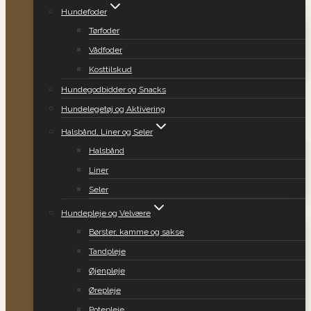
Hundefoder
Tørfoder
Vådfoder
Kosttilskud
Hundegodbidder og Snacks
Hundelegetøj og Aktivering
Halsbånd, Liner og Seler
Halsbånd
Liner
Seler
Hundepleje og Velvære
Børster, kamme og sakse
Tandpleje
Øjenpleje
Ørepleje
Potepleje