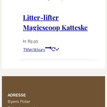
Litter-lifter
Magicscoop Katteske
kr.
89,95
Tilføj til kurv
ADRESSE
Byens Poter