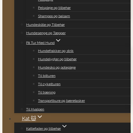
Pelspleje og tilbehør
Shampoo og balsam
Hundeskåle og Tilbehør
Hundesenge og Tæpper
På Tur Med Hund
Hundefrakker og strik
Hundelygter og tilbehør
Hundesko og potepleje
Til bilturen
Til cykelturen
Til træning
Transportbure og bæretasker
Til Hvalpen
Kat 🐱
Kattefoder og tilbehør