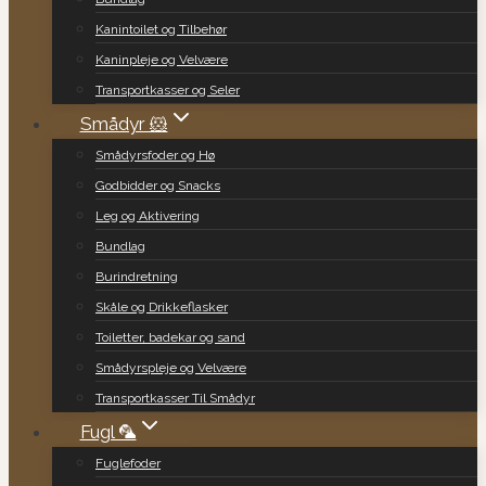
Kanintoilet og Tilbehør
Kaninpleje og Velvære
Transportkasser og Seler
Smådyr 🐹
Smådyrsfoder og Hø
Godbidder og Snacks
Leg og Aktivering
Bundlag
Burindretning
Skåle og Drikkeflasker
Toiletter, badekar og sand
Smådyrspleje og Velvære
Transportkasser Til Smådyr
Fugl 🦜
Fuglefoder