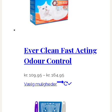
vælges
på
varesiden
Ever Clean Fast Acting
Odour Control
Prisinterval:
kr.
109,95
–
kr.
164,95
kr. 109,95
Dette
Vælg muligheder
til
vare
kr. 164,95
har
flere
varianter.