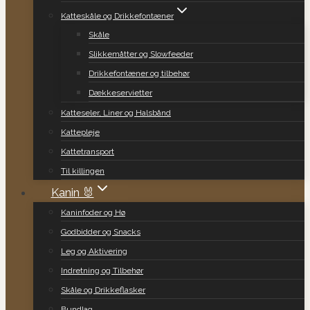
Katteskåle og Drikkefontæner
Skåle
Slikkemåtter og Slowfeeder
Drikkefontæner og tilbehør
Dækkeservietter
Katteseler, Liner og Halsbånd
Kattepleje
Kattetransport
Til killingen
Kanin 🐰
Kaninfoder og Hø
Godbidder og Snacks
Leg og Aktivering
Indretning og Tilbehør
Skåle og Drikkeflasker
Bundlag