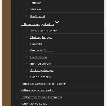
Tørfoder
Vådfoder
Kosttilskud
Kattesnacks og godbidder
Sprøde og knasende
Bløde og fugtige
Naturlige
Cremede Churus
Frysetørrede
Broth og supper
Sticks og stænger
Gode til træning
Kattegrus, Kattebakker og Tilbehør
Kattelegetøj og Aktivering
Kradsetræer og Kradsestammer
Kattehuler og Senge