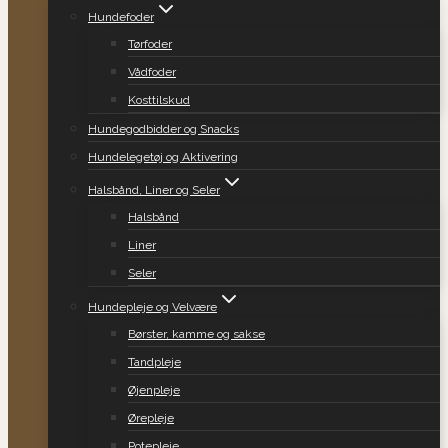
Hundefoder
Tørfoder
Vådfoder
Kosttilskud
Hundegodbidder og Snacks
Hundelegetøj og Aktivering
Halsbånd, Liner og Seler
Halsbånd
Liner
Seler
Hundepleje og Velvære
Børster, kamme og sakse
Tandpleje
Øjenpleje
Ørepleje
Potepleje