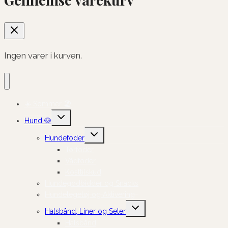
Ingen varer i kurven.
☀️ Sommer 🏖️
Skift
Hund 🐶
undermenu
Skift
Hundefoder
undermenu
Tørfoder
Vådfoder
Kosttilskud
Hundegodbidder og Snacks
Hundelegetøj og Aktivering
Skift
Halsbånd, Liner og Seler
undermenu
Halsbånd