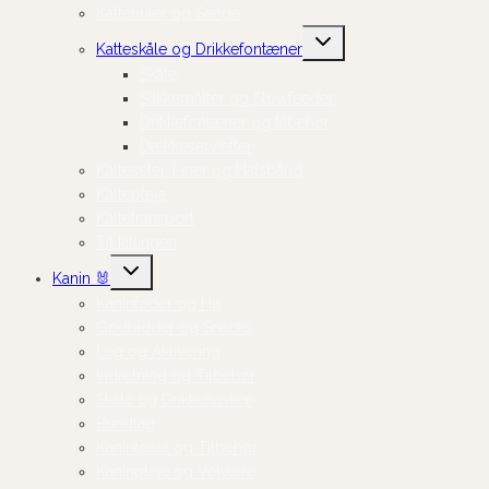
Kattehuler og Senge
Skift
Katteskåle og Drikkefontæner
undermenu
Skåle
Slikkemåtter og Slowfeeder
Drikkefontæner og tilbehør
Dækkeservietter
Katteseler, Liner og Halsbånd
Kattepleje
Kattetransport
Til killingen
Skift
Kanin 🐰
undermenu
Kaninfoder og Hø
Godbidder og Snacks
Leg og Aktivering
Indretning og Tilbehør
Skåle og Drikkeflasker
Bundlag
Kanintoilet og Tilbehør
Kaninpleje og Velvære