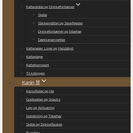
Katteskåle og Drikkefontæner
Skåle
Slikkemåtter og Slowfeeder
Drikkefontæner og tilbehør
Dækkeservietter
Katteseler, Liner og Halsbånd
Kattepleje
Kattetransport
Til killingen
Kanin 🐰
Kaninfoder og Hø
Godbidder og Snacks
Leg og Aktivering
Indretning og Tilbehør
Skåle og Drikkeflasker
Bundlag