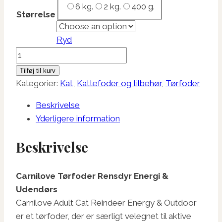
6 kg.
2 kg.
400 g.
kr. 399,95
Størrelse
Ryd
Carnilove
Tørfoder
Tilføj til kurv
Rensdyr
Kategorier:
Kat
,
Kattefoder og tilbehør
,
Tørfoder
Energi
Beskrivelse
&
Yderligere information
Udendørs
antal
Beskrivelse
Carnilove Tørfoder Rensdyr Energi &
Udendørs
Carnilove Adult Cat Reindeer Energy & Outdoor
er et tørfoder, der er særligt velegnet til aktive