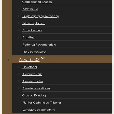
Godbidder og Snacks
Kosttilskud
Fuglelegetøj og Aktivering
Til Foderpladsen
Burindretning
Bundlag
Reder og Redemateriale
Pleje og Velvære
Akvarie 🐟
Fiskefoder
Akvarieteknik
Akvarietilbehør
Akvariedekorationer
Grus og Bundlag
Planter, Gødning og Tilbehør
Vandpleje og Rengøring