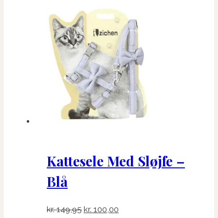
Kattesele Med Sløjfe –
Blå
Den
Den
kr.
149,95
kr.
100,00