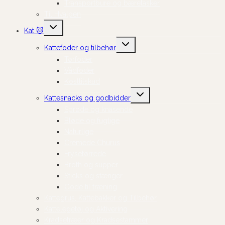
Transportbure og bæretasker
Til Hvalpen
Skift
Kat 🐱
undermenu
Skift
Kattefoder og tilbehør
undermenu
Tørfoder
Vådfoder
Kosttilskud
Skift
Kattesnacks og godbidder
undermenu
Sprøde og knasende
Bløde og fugtige
Naturlige
Cremede Churus
Frysetørrede
Broth og supper
Sticks og stænger
Gode til træning
Kattegrus, Kattebakker og Tilbehør
Kattelegetøj og Aktivering
Kradsetræer og Kradsestammer