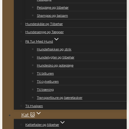
Pelspleje og tilbehør
Shampoo og balsam
Hundeskåle og Tilbehør
Hundesenge og Tæpper
På Tur Med Hund
Hundefrakker og strik
Hundelygter og tilbehør
Hundesko og potepleje
Til bilturen
Til cykelturen
Til træning
Transportbure og bæretasker
Til Hvalpen
Kat 🐱
Kattefoder og tilbehør