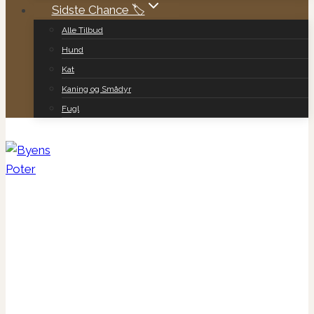
Sidste Chance 🏷️
Alle Tilbud
Hund
Kat
Kaning og Smådyr
Fugl