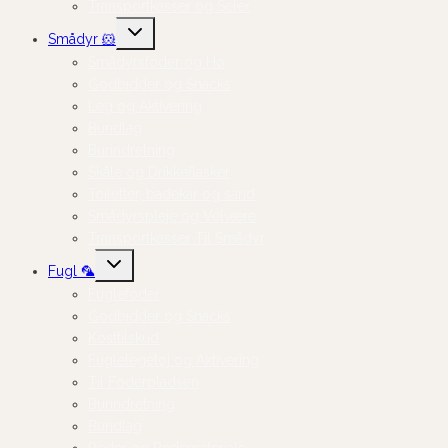
Transportkasser og Seler
Skift
Smådyr 🐹
undermenu
Smådyrsfoder og Hø
Godbidder og Snacks
Leg og Aktivering
Bundlag
Burindretning
Skåle og Drikkeflasker
Toiletter, badekar og sand
Smådyrspleje og Velvære
Transportkasser Til Smådyr
Skift
Fugl 🦜
undermenu
Fuglefoder
Godbidder og Snacks
Kosttilskud
Fuglelegetøj og Aktivering
Til Foderpladsen
Burindretning
Bundlag
Reder og Redemateriale