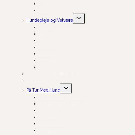
Liner
Seler
Skift
Hundepleje og Velvære
undermenu
Børster, kamme og sakse
Tandpleje
Øjenpleje
Ørepleje
Potepleje
Pelspleje og tilbehør
Shampoo og balsam
Hundeskåle og Tilbehør
Hundesenge og Tæpper
Skift
På Tur Med Hund
undermenu
Hundefrakker og strik
Hundelygter og tilbehør
Hundesko og potepleje
Til bilturen
Til cykelturen
Til træning