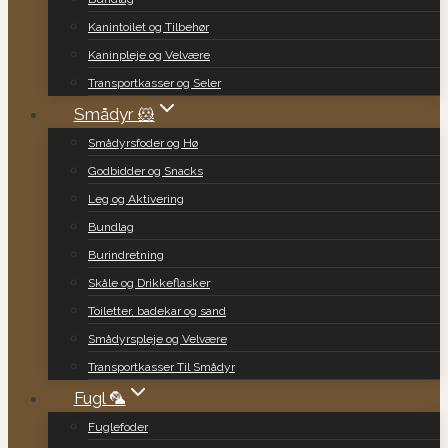
Kanintoilet og Tilbehør
Kaninpleje og Velvære
Transportkasser og Seler
Smådyr 🐹
Smådyrsfoder og Hø
Godbidder og Snacks
Leg og Aktivering
Bundlag
Burindretning
Skåle og Drikkeflasker
Toiletter, badekar og sand
Smådyrspleje og Velvære
Transportkasser Til Smådyr
Fugl 🦜
Fuglefoder