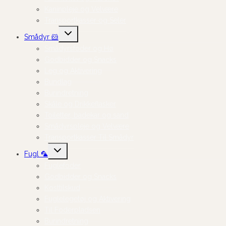
Kaninpleje og Velvære
Transportkasser og Seler
Skift
Smådyr 🐹
undermenu
Smådyrsfoder og Hø
Godbidder og Snacks
Leg og Aktivering
Bundlag
Burindretning
Skåle og Drikkeflasker
Toiletter, badekar og sand
Smådyrspleje og Velvære
Transportkasser Til Smådyr
Skift
Fugl 🦜
undermenu
Fuglefoder
Godbidder og Snacks
Kosttilskud
Fuglelegetøj og Aktivering
Til Foderpladsen
Burindretning