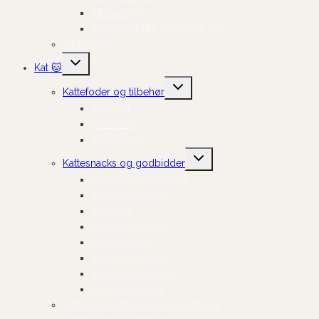
Til træning
Transportbure og bæretasker
Til Hvalpen
Skift
Kat 🐱
undermenu
Skift
Kattefoder og tilbehør
undermenu
Tørfoder
Vådfoder
Kosttilskud
Skift
Kattesnacks og godbidder
undermenu
Sprøde og knasende
Bløde og fugtige
Naturlige
Cremede Churus
Frysetørrede
Broth og supper
Sticks og stænger
Gode til træning
Kattegrus, Kattebakker og Tilbehør