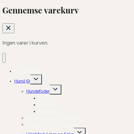
Gennemse varekurv
Ingen varer i kurven.
☀️ Sommer 🏖️
Skift
Hund 🐶
undermenu
Skift
Hundefoder
undermenu
Tørfoder
Vådfoder
Kosttilskud
Hundegodbidder og Snacks
Hundelegetøj og Aktivering
Skift