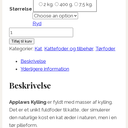
2 kg.
400 g.
7,5 kg.
Størrelse
Ryd
Applaws
Tørfoder
Tilføj til kurv
Kylling
Kategorier:
Kat
,
Kattefoder og tilbehør
,
Tørfoder
antal
Beskrivelse
Yderligere information
Beskrivelse
Applaws Kylling
er fyldt med masser af kylling.
Det er et unikt fuldfoder til katte, der simulerer
den naturlige kost en kat æder i naturen, men i en
tør pilleform.