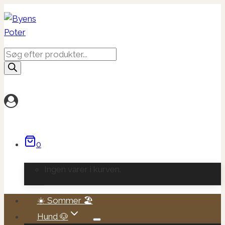
Fortsæt
til
indhold
Products
search
0
Ingen varer i kurven.
☀️ Sommer 🏖️
Hund 🐶