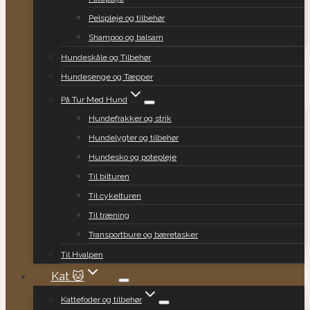
Pelspleje og tilbehør
Shampoo og balsam
Hundeskåle og Tilbehør
Hundesenge og Tæpper
På Tur Med Hund
Hundefrakker og strik
Hundelygter og tilbehør
Hundesko og potepleje
Til bilturen
Til cykelturen
Til træning
Transportbure og bæretasker
Til Hvalpen
Kat 🐱
Kattefoder og tilbehør