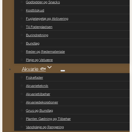
Godbidder og Snacks
Kosttilskud
Fuglelegetøj og Aktivering
Til Foderpladsen
Burindretning
Bundlag
Reder og Redemateriale
Pleje og Velvære
Akvarie 🐟
Fiskefoder
Akvarieteknik
Akvarietilbehør
Akvariedekorationer
Grus og Bundlag
Planter, Gødning og Tilbehør
Vandpleje og Rengøring