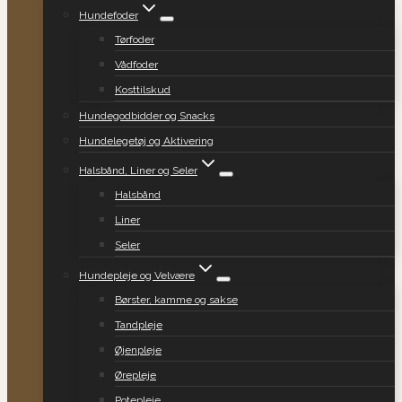
Hundefoder
Tørfoder
Vådfoder
Kosttilskud
Hundegodbidder og Snacks
Hundelegetøj og Aktivering
Halsbånd, Liner og Seler
Halsbånd
Liner
Seler
Hundepleje og Velvære
Børster, kamme og sakse
Tandpleje
Øjenpleje
Ørepleje
Potepleje