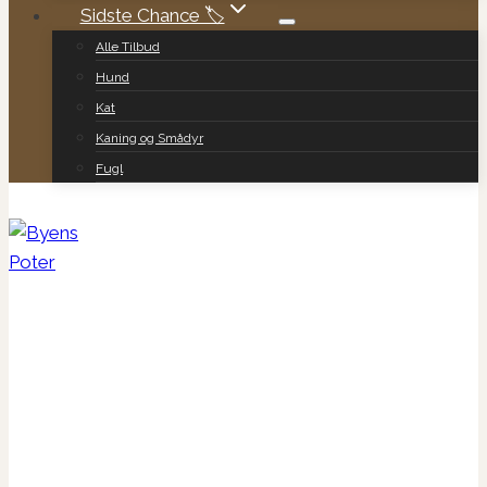
Sidste Chance 🏷️
Alle Tilbud
Hund
Kat
Kaning og Smådyr
Fugl