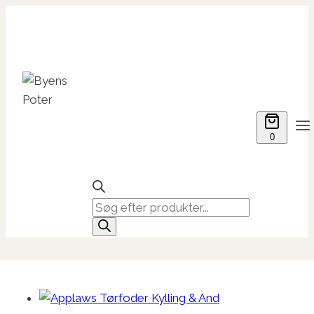
Fortsæt
til
indhold
0
Products
search