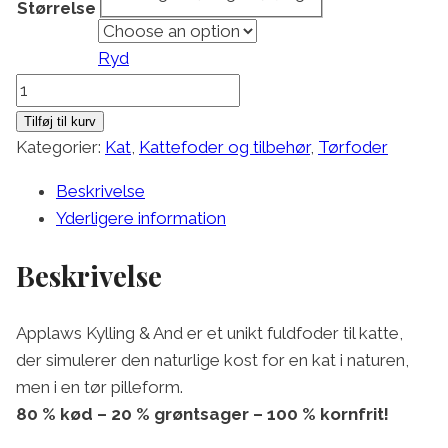
Størrelse
Ryd
Applaws
Tørfoder
Tilføj til kurv
Kylling
Kategorier:
Kat
,
Kattefoder og tilbehør
,
Tørfoder
&
Beskrivelse
And
Yderligere information
antal
Beskrivelse
Applaws Kylling & And er et unikt fuldfoder til katte,
der simulerer den naturlige kost for en kat i naturen,
men i en tør pilleform.
80 % kød – 20 % grøntsager – 100 % kornfrit!