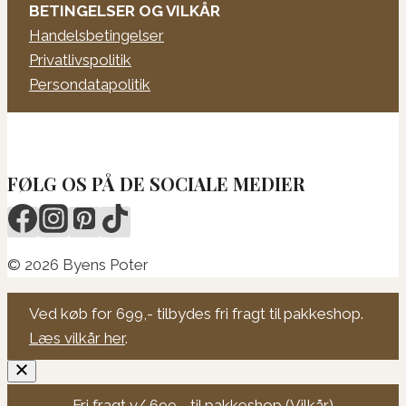
BETINGELSER OG VILKÅR
Handelsbetingelser
Privatlivspolitik
Persondatapolitik
FØLG OS PÅ DE SOCIALE MEDIER
© 2026 Byens Poter
Ved køb for 699,- tilbydes fri fragt til pakkeshop.
Læs vilkår her
.
Fri fragt v/ 699,- til pakkeshop (
Vilkår
)