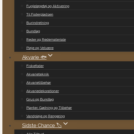
Fuglelegetøj og Aktivering
Til Foderpladsen
Burindretning
Bundlag
Reder og Redemateriale
Pleje og Velvære
Akvarie 🐟
Fiskefoder
Akvarieteknik
Akvarietilbehør
Akvariedekorationer
Grus og Bundlag
Planter, Gødning og Tilbehør
Vandpleje og Rengøring
Sidste Chance 🏷️