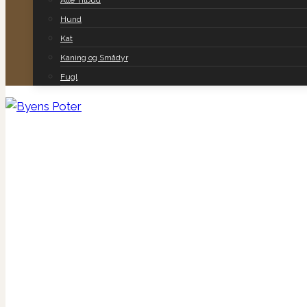
Alle Tilbud
Hund
Kat
Kaning og Smådyr
Fugl