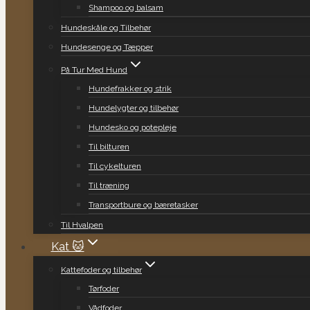
Shampoo og balsam
Hundeskåle og Tilbehør
Hundesenge og Tæpper
På Tur Med Hund
Hundefrakker og strik
Hundelygter og tilbehør
Hundesko og potepleje
Til bilturen
Til cykelturen
Til træning
Transportbure og bæretasker
Til Hvalpen
Kat 🐱
Kattefoder og tilbehør
Tørfoder
Vådfoder