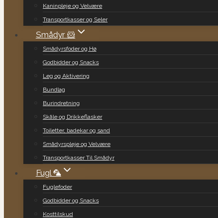
Kaninpleje og Velvære
Transportkasser og Seler
Smådyr 🐹
Smådyrsfoder og Hø
Godbidder og Snacks
Leg og Aktivering
Bundlag
Burindretning
Skåle og Drikkeflasker
Toiletter, badekar og sand
Smådyrspleje og Velvære
Transportkasser Til Smådyr
Fugl 🦜
Fuglefoder
Godbidder og Snacks
Kosttilskud