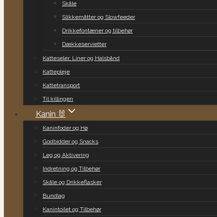
Skåle
Slikkemåtter og Slowfeeder
Drikkefontæner og tilbehør
Dækkeservietter
Katteseler, Liner og Halsbånd
Kattepleje
Kattetransport
Til killingen
Kanin 🐰
Kaninfoder og Hø
Godbidder og Snacks
Leg og Aktivering
Indretning og Tilbehør
Skåle og Drikkeflasker
Bundlag
Kanintoilet og Tilbehør