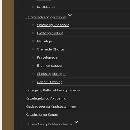
Kosttilskud
Kattesnacks og godbidder
Sprøde og knasende
Bløde og fugtige
Naturlige
Cremede Churus
Frysetørrede
Broth og supper
Sticks og stænger
Gode til træning
Kattegrus, Kattebakker og Tilbehør
Kattelegetøj og Aktivering
Kradsetræer og Kradsestammer
Kattehuler og Senge
Katteskåle og Drikkefontæner