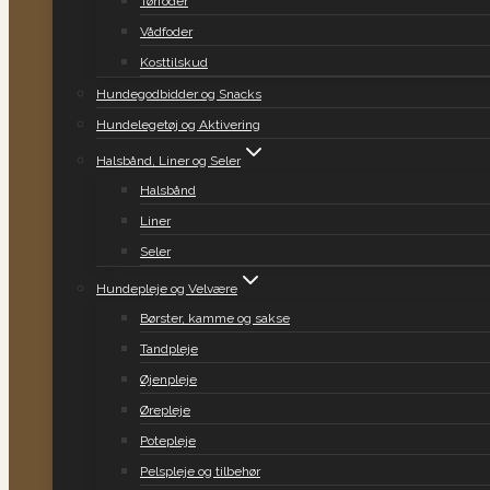
Tørfoder
Vådfoder
Kosttilskud
Hundegodbidder og Snacks
Hundelegetøj og Aktivering
Halsbånd, Liner og Seler
Halsbånd
Liner
Seler
Hundepleje og Velvære
Børster, kamme og sakse
Tandpleje
Øjenpleje
Ørepleje
Potepleje
Pelspleje og tilbehør