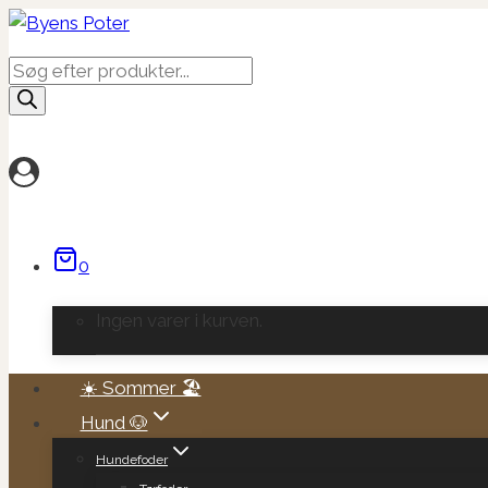
Fortsæt
til
Products
indhold
search
0
Ingen varer i kurven.
☀️ Sommer 🏖️
Hund 🐶
Hundefoder