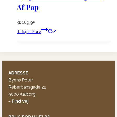
Af Pap
kr.
169,95
Tilføj til kurv
ADRESSE
Byens Poter
Reberbansgade 22
9000 Aalborg
–
Find vej