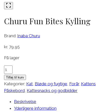
Churu Fun Bites Kylling
Brand:
Inaba Churu
kr.
79,95
På lager
Churu
Fun
Tilføj til kurv
Bites
Kategorier:
Kat
,
Bløde og fugtige
,
Forår
,
Kattens
Kylling
Påskebord
,
Kattesnacks og godbidder
antal
Beskrivelse
Yderligere information