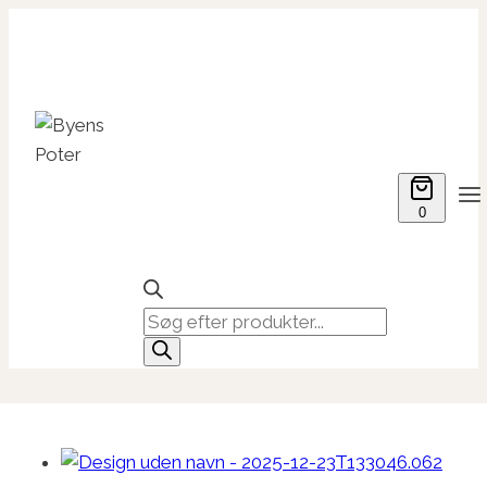
Fortsæt
til
indhold
0
Products
search