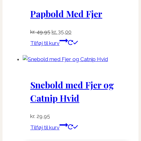
Papbold Med Fjer
Den
Den
kr.
49,95
kr.
35,00
oprindelige
aktuelle
Tilføj til kurv
pris
pris
var:
er:
kr. 49,95.
kr. 35,00.
Snebold med Fjer og
Catnip Hvid
kr.
29,95
Tilføj til kurv