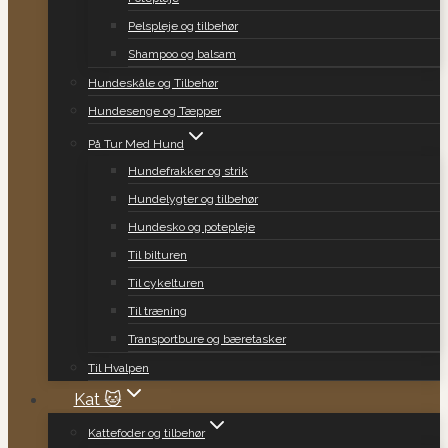
Pelspleje og tilbehør
Shampoo og balsam
Hundeskåle og Tilbehør
Hundesenge og Tæpper
På Tur Med Hund
Hundefrakker og strik
Hundelygter og tilbehør
Hundesko og potepleje
Til bilturen
Til cykelturen
Til træning
Transportbure og bæretasker
Til Hvalpen
Kat 🐱
Kattefoder og tilbehør