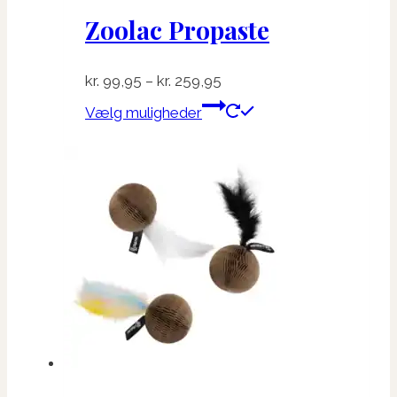
Zoolac Propaste
Prisinterval:
kr.
99,95
–
kr.
259,95
kr. 99,95
Dette
Vælg muligheder
til
vare
kr. 259,95
har
flere
varianter.
Mulighederne
kan
vælges
på
varesiden