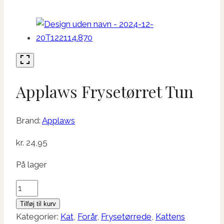
Applaws Frysetørret Tun
Brand:
Applaws
kr.
24,95
På lager
Applaws
Frysetørret
Tilføj til kurv
Tun
Kategorier:
Kat
,
Forår
,
Frysetørrede
,
Kattens