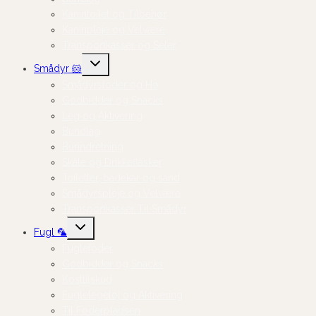
Kanintoilet og Tilbehør
Kaninpleje og Velvære
Transportkasser og Seler
Skift
Smådyr 🐹
undermenu
Smådyrsfoder og Hø
Godbidder og Snacks
Leg og Aktivering
Bundlag
Burindretning
Skåle og Drikkeflasker
Toiletter, badekar og sand
Smådyrspleje og Velvære
Transportkasser Til Smådyr
Skift
Fugl 🦜
undermenu
Fuglefoder
Godbidder og Snacks
Kosttilskud
Fuglelegetøj og Aktivering
Til Foderpladsen