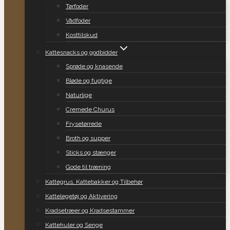
Tørfoder
Vådfoder
Kosttilskud
Kattesnacks og godbidder
Sprøde og knasende
Bløde og fugtige
Naturlige
Cremede Churus
Frysetørrede
Broth og supper
Sticks og stænger
Gode til træning
Kattegrus, Kattebakker og Tilbehør
Kattelegetøj og Aktivering
Kradsetræer og Kradsestammer
Kattehuler og Senge