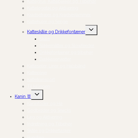
Kattegrus, Kattebakker og Tilbehør
Kattelegetøj og Aktivering
Kradsetræer og Kradsestammer
Kattehuler og Senge
Skift
Katteskåle og Drikkefontæner
undermenu
Skåle
Slikkemåtter og Slowfeeder
Drikkefontæner og tilbehør
Dækkeservietter
Katteseler, Liner og Halsbånd
Kattepleje
Kattetransport
Til killingen
Skift
Kanin 🐰
undermenu
Kaninfoder og Hø
Godbidder og Snacks
Leg og Aktivering
Indretning og Tilbehør
Skåle og Drikkeflasker
Bundlag