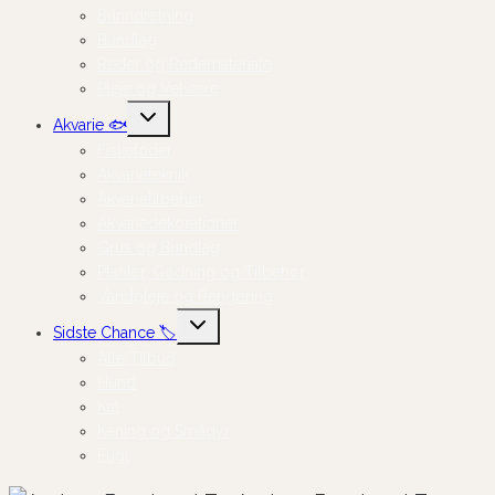
Burindretning
Bundlag
Reder og Redemateriale
Pleje og Velvære
Skift
Akvarie 🐟
undermenu
Fiskefoder
Akvarieteknik
Akvarietilbehør
Akvariedekorationer
Grus og Bundlag
Planter, Gødning og Tilbehør
Vandpleje og Rengøring
Skift
Sidste Chance 🏷️
undermenu
Alle Tilbud
Hund
Kat
Kaning og Smådyr
Fugl