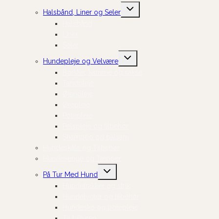
Skift
Halsbånd, Liner og Seler
undermenu
Halsbånd
Liner
Seler
Skift
Hundepleje og Velvære
undermenu
Børster, kamme og sakse
Tandpleje
Øjenpleje
Ørepleje
Potepleje
Pelspleje og tilbehør
Shampoo og balsam
Hundeskåle og Tilbehør
Hundesenge og Tæpper
Skift
På Tur Med Hund
undermenu
Hundefrakker og strik
Hundelygter og tilbehør
Hundesko og potepleje
Til bilturen