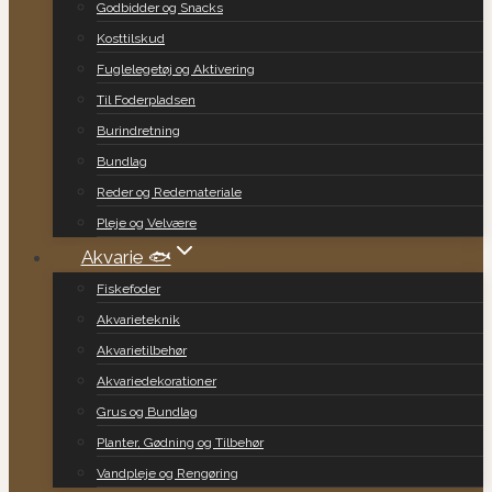
Godbidder og Snacks
Kosttilskud
Fuglelegetøj og Aktivering
Til Foderpladsen
Burindretning
Bundlag
Reder og Redemateriale
Pleje og Velvære
Akvarie 🐟
Fiskefoder
Akvarieteknik
Akvarietilbehør
Akvariedekorationer
Grus og Bundlag
Planter, Gødning og Tilbehør
Vandpleje og Rengøring