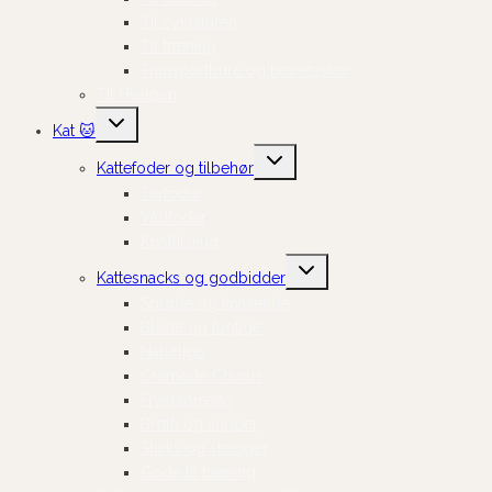
Til cykelturen
Til træning
Transportbure og bæretasker
Til Hvalpen
Skift
Kat 🐱
undermenu
Skift
Kattefoder og tilbehør
undermenu
Tørfoder
Vådfoder
Kosttilskud
Skift
Kattesnacks og godbidder
undermenu
Sprøde og knasende
Bløde og fugtige
Naturlige
Cremede Churus
Frysetørrede
Broth og supper
Sticks og stænger
Gode til træning