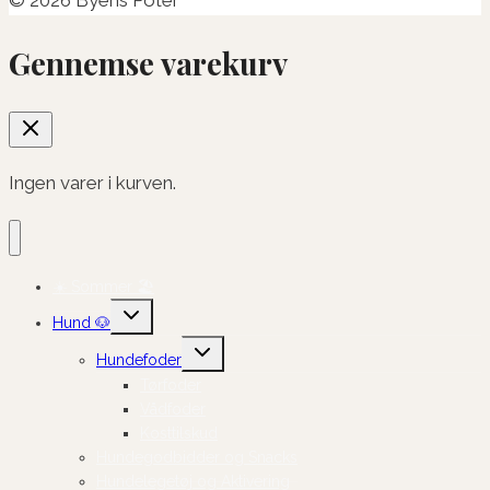
Gennemse varekurv
Ingen varer i kurven.
☀️ Sommer 🏖️
Skift
Hund 🐶
undermenu
Skift
Hundefoder
undermenu
Tørfoder
Vådfoder
Kosttilskud
Hundegodbidder og Snacks
Hundelegetøj og Aktivering