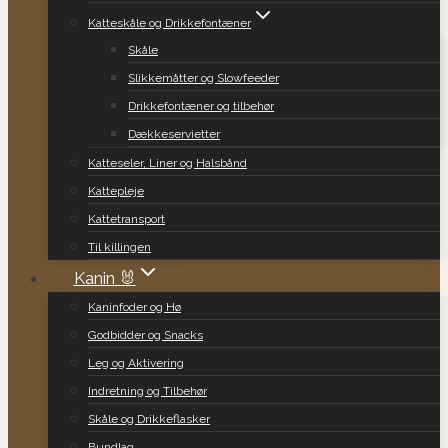
Katteskåle og Drikkefontæner
Skåle
Slikkemåtter og Slowfeeder
Drikkefontæner og tilbehør
Dækkeservietter
Katteseler, Liner og Halsbånd
Kattepleje
Kattetransport
Til killingen
Kanin 🐰
Kaninfoder og Hø
Godbidder og Snacks
Leg og Aktivering
Indretning og Tilbehør
Skåle og Drikkeflasker
Bundlag