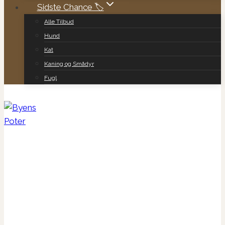
Sidste Chance 🏷️
Alle Tilbud
Hund
Kat
Kaning og Smådyr
Fugl