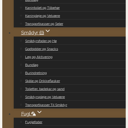
Kanintoilet og Tilbehør
Kaninpleje og Velvære
Transportkasser og Seler
Smådyr 🐹
Smådyrsfoder og Hø
Godbidder og Snacks
Leg og Aktivering
Bundlag
Burindretning
Skåle og Drikkeflasker
Toiletter, badekar og sand
Smådyrspleje og Velvære
Transportkasser Til Smådyr
Fugl 🦜
Fuglefoder