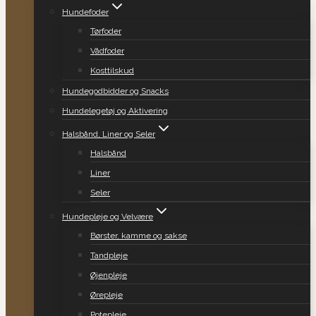
Hundefoder
Tørfoder
Vådfoder
Kosttilskud
Hundegodbidder og Snacks
Hundelegetøj og Aktivering
Halsbånd, Liner og Seler
Halsbånd
Liner
Seler
Hundepleje og Velvære
Børster, kamme og sakse
Tandpleje
Øjenpleje
Ørepleje
Potepleje