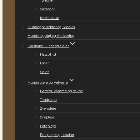
Tørfoder
Vådfoder
Kosttilskud
Hundegodbidder og Snacks
Hundelegetøj og Aktivering
Halsbånd, Liner og Seler
Halsbånd
Liner
Seler
Hundepleje og Velvære
Børster, kamme og sakse
Tandpleje
Øjenpleje
Ørepleje
Potepleje
Pelspleje og tilbehør