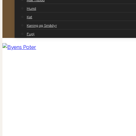
Alle Tilbud
Hund
Kat
Kaning og Smådyr
Fugl