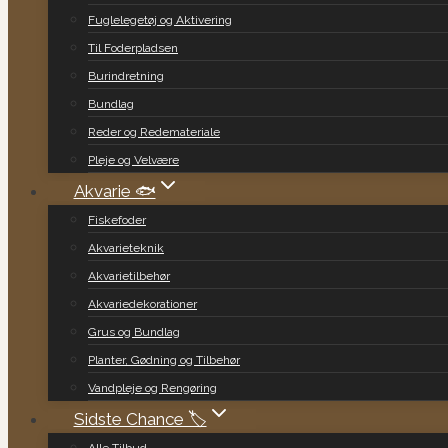
Fuglelegetøj og Aktivering
Til Foderpladsen
Burindretning
Bundlag
Reder og Redemateriale
Pleje og Velvære
Akvarie 🐟
Fiskefoder
Akvarieteknik
Akvarietilbehør
Akvariedekorationer
Grus og Bundlag
Planter, Gødning og Tilbehør
Vandpleje og Rengøring
Sidste Chance 🏷️