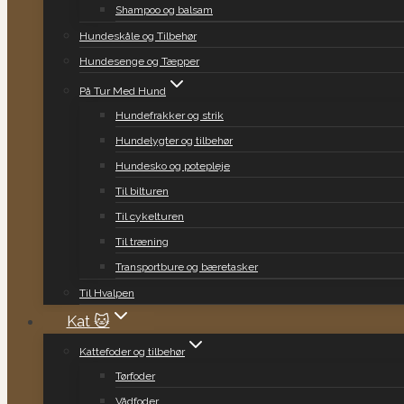
Shampoo og balsam
Hundeskåle og Tilbehør
Hundesenge og Tæpper
På Tur Med Hund
Hundefrakker og strik
Hundelygter og tilbehør
Hundesko og potepleje
Til bilturen
Til cykelturen
Til træning
Transportbure og bæretasker
Til Hvalpen
Kat 🐱
Kattefoder og tilbehør
Tørfoder
Vådfoder