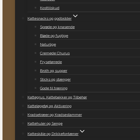
Kosttilskud
Kattesnacks og godbidder
Sprøde og knasende
Bløde og fugtige
Naturlige
Cremede Churus
Frysetørrede
Broth og supper
Sticks og stænger
Gode til træning
Kattegrus, Kattebakker og Tilbehør
Kattelegetøj og Aktivering
Kradsetræer og Kradsestammer
Kattehuler og Senge
Katteskåle og Drikkefontæner