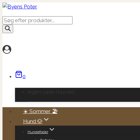
Fortsæt
til
Products
indhold
search
0
Ingen varer i kurven.
☀️ Sommer 🏖️
Hund 🐶
Hundefoder