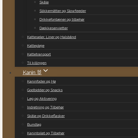
Skåle
Slikkemåtter og Slowfeeder
Drikkefontæner og tilbehør
Dækkeservietter
Katteseler, Liner og Halsbånd
Kattepleje
Kattetransport
Til killingen
Kanin 🐰
Kaninfoder og Hø
Godbidder og Snacks
Leg og Aktivering
Indretning og Tilbehør
Skåle og Drikkeflasker
Bundlag
Kanintoilet og Tilbehør