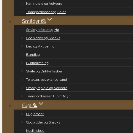
Kaninpleje og Velvære
Transportkasser og Seler
Smådyr 🐹
Smådyrsfoder og Hø
Godbidder og Snacks
Leg og Aktivering
Bundlag
Burindretning
Skåle og Drikkeflasker
Toiletter, badekar og sand
Smådyrspleje og Velvære
Transportkasser Til Smådyr
Fugl 🦜
Fuglefoder
Godbidder og Snacks
Kosttilskud