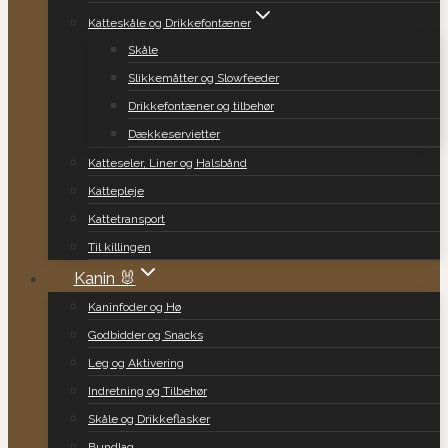
Katteskåle og Drikkefontæner
Skåle
Slikkemåtter og Slowfeeder
Drikkefontæner og tilbehør
Dækkeservietter
Katteseler, Liner og Halsbånd
Kattepleje
Kattetransport
Til killingen
Kanin 🐰
Kaninfoder og Hø
Godbidder og Snacks
Leg og Aktivering
Indretning og Tilbehør
Skåle og Drikkeflasker
Bundlag