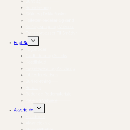
Bundlag
Burindretning
Skåle og Drikkeflasker
Toiletter, badekar og sand
Smådyrspleje og Velvære
Transportkasser Til Smådyr
Skift
Fugl 🦜
undermenu
Fuglefoder
Godbidder og Snacks
Kosttilskud
Fuglelegetøj og Aktivering
Til Foderpladsen
Burindretning
Bundlag
Reder og Redemateriale
Pleje og Velvære
Skift
Akvarie 🐟
undermenu
Fiskefoder
Akvarieteknik
Akvarietilbehør