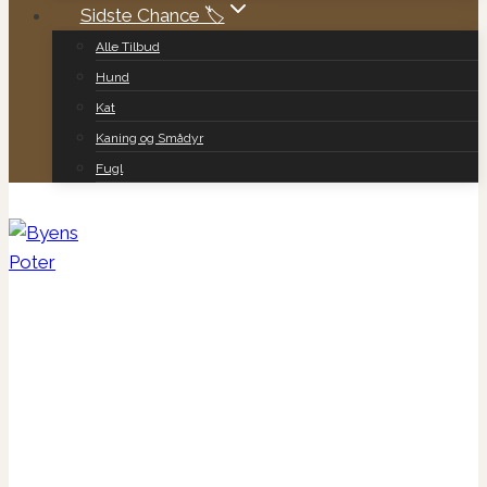
Sidste Chance 🏷️
Alle Tilbud
Hund
Kat
Kaning og Smådyr
Fugl