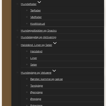
Hundefoder
Tørfoder
Vådfoder
Kosttilskud
Hundegodbidder og Snacks
Hundelegetøj og Aktivering
Halsbånd, Liner og Seler
Halsbånd
Liner
Seler
Hundepleje og Velvære
Børster, kamme og sakse
Tandpleje
Øjenpleje
Ørepleje
Potepleje