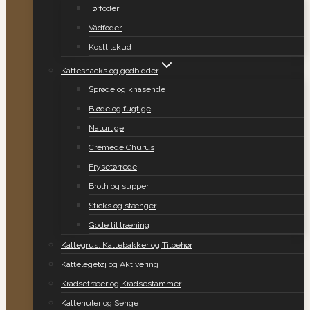
Tørfoder
Vådfoder
Kosttilskud
Kattesnacks og godbidder
Sprøde og knasende
Bløde og fugtige
Naturlige
Cremede Churus
Frysetørrede
Broth og supper
Sticks og stænger
Gode til træning
Kattegrus, Kattebakker og Tilbehør
Kattelegetøj og Aktivering
Kradsetræer og Kradsestammer
Kattehuler og Senge