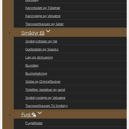
Kanintoilet og Tilbehør
Kaninpleje og Velvære
Transportkasser og Seler
Smådyr 🐹
Smådyrsfoder og Hø
Godbidder og Snacks
Leg og Aktivering
Bundlag
Burindretning
Skåle og Drikkeflasker
Toiletter, badekar og sand
Smådyrspleje og Velvære
Transportkasser Til Smådyr
Fugl 🦜
Fuglefoder