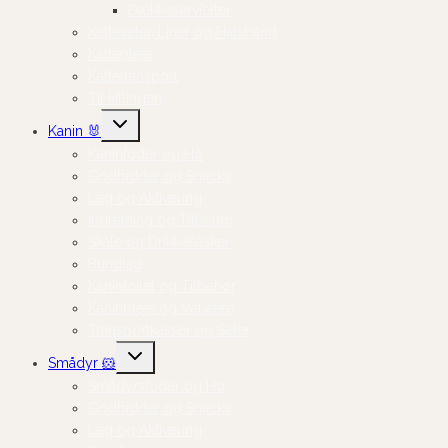
Dækkeservietter
Katteseler, Liner og Halsbånd
Kattepleje
Kattetransport
Til killingen
Skift
Kanin 🐰
undermenu
Kaninfoder og Hø
Godbidder og Snacks
Leg og Aktivering
Indretning og Tilbehør
Skåle og Drikkeflasker
Bundlag
Kanintoilet og Tilbehør
Kaninpleje og Velvære
Transportkasser og Seler
Skift
Smådyr 🐹
undermenu
Smådyrsfoder og Hø
Godbidder og Snacks
Leg og Aktivering