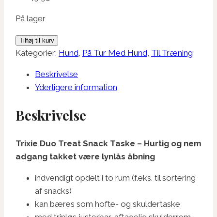
På lager
Trixie
Tilføj til kurv
Duo
Kategorier:
Hund
,
På Tur Med Hund
,
Til Træning
Treat
Beskrivelse
Snack
Yderligere information
Taske
antal
Beskrivelse
Trixie Duo Treat Snack Taske – Hurtig og nem
adgang takket være lynlås åbning
indvendigt opdelt i to rum (f.eks. til sortering
af snacks)
kan bæres som hofte- og skuldertaske
med trinløs justerbar, aftagelig skulderrem