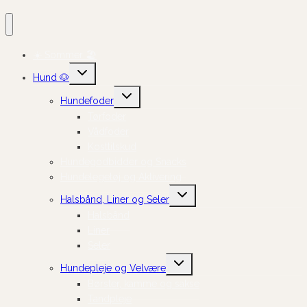
☀️ Sommer 🏖️
Skift
Hund 🐶
undermenu
Skift
Hundefoder
undermenu
Tørfoder
Vådfoder
Kosttilskud
Hundegodbidder og Snacks
Hundelegetøj og Aktivering
Skift
Halsbånd, Liner og Seler
undermenu
Halsbånd
Liner
Seler
Skift
Hundepleje og Velvære
undermenu
Børster, kamme og sakse
Tandpleje