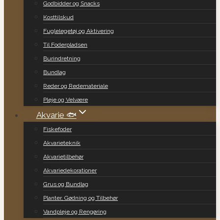
Godbidder og Snacks
Kosttilskud
Fuglelegetøj og Aktivering
Til Foderpladsen
Burindretning
Bundlag
Reder og Redemateriale
Pleje og Velvære
Akvarie 🐟
Fiskefoder
Akvarieteknik
Akvarietilbehør
Akvariedekorationer
Grus og Bundlag
Planter, Gødning og Tilbehør
Vandpleje og Rengøring