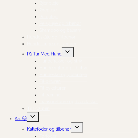
Øjenpleje
Ørepleje
Potepleje
Pelspleje og tilbehør
Shampoo og balsam
Hundeskåle og Tilbehør
Hundesenge og Tæpper
Skift
På Tur Med Hund
undermenu
Hundefrakker og strik
Hundelygter og tilbehør
Hundesko og potepleje
Til bilturen
Til cykelturen
Til træning
Transportbure og bæretasker
Til Hvalpen
Skift
Kat 🐱
undermenu
Skift
Kattefoder og tilbehør
undermenu
Tørfoder