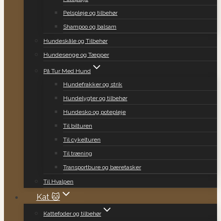
Pelspleje og tilbehør
Shampoo og balsam
Hundeskåle og Tilbehør
Hundesenge og Tæpper
På Tur Med Hund
Hundefrakker og strik
Hundelygter og tilbehør
Hundesko og potepleje
Til bilturen
Til cykelturen
Til træning
Transportbure og bæretasker
Til Hvalpen
Kat 🐱
Kattefoder og tilbehør