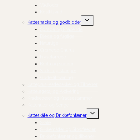
Vådfoder
Kosttilskud
Skift
Kattesnacks og godbidder
undermenu
Sprøde og knasende
Bløde og fugtige
Naturlige
Cremede Churus
Frysetørrede
Broth og supper
Sticks og stænger
Gode til træning
Kattegrus, Kattebakker og Tilbehør
Kattelegetøj og Aktivering
Kradsetræer og Kradsestammer
Kattehuler og Senge
Skift
Katteskåle og Drikkefontæner
undermenu
Skåle
Slikkemåtter og Slowfeeder
Drikkefontæner og tilbehør