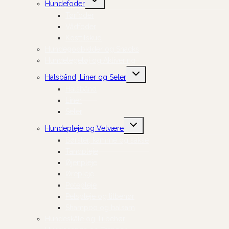
Hundefoder
undermenu
Tørfoder
Vådfoder
Kosttilskud
Hundegodbidder og Snacks
Hundelegetøj og Aktivering
Skift
Halsbånd, Liner og Seler
undermenu
Halsbånd
Liner
Seler
Skift
Hundepleje og Velvære
undermenu
Børster, kamme og sakse
Tandpleje
Øjenpleje
Ørepleje
Potepleje
Pelspleje og tilbehør
Shampoo og balsam
Hundeskåle og Tilbehør