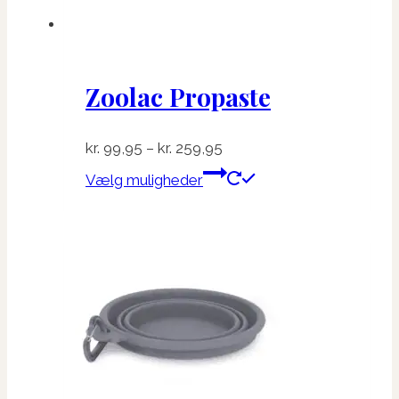
Zoolac Propaste
Prisinterval:
kr.
99,95
–
kr.
259,95
kr. 99,95
Dette
Vælg muligheder
til
vare
kr. 259,95
har
flere
varianter.
Mulighederne
kan
vælges
på
varesiden