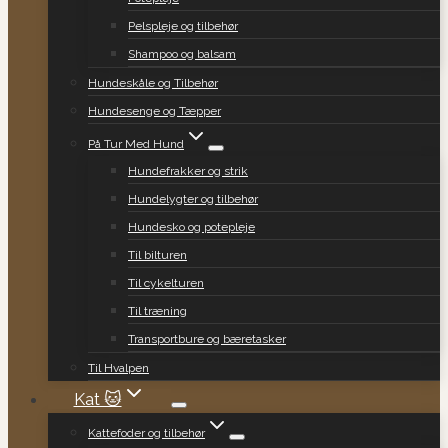
Pelspleje og tilbehør
Shampoo og balsam
Hundeskåle og Tilbehør
Hundesenge og Tæpper
På Tur Med Hund
Hundefrakker og strik
Hundelygter og tilbehør
Hundesko og potepleje
Til bilturen
Til cykelturen
Til træning
Transportbure og bæretasker
Til Hvalpen
Kat 🐱
Kattefoder og tilbehør