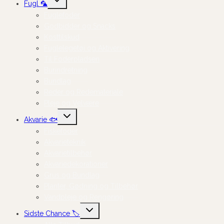
Fugl 🦜
undermenu
Fuglefoder
Godbidder og Snacks
Kosttilskud
Fuglelegetøj og Aktivering
Til Foderpladsen
Burindretning
Bundlag
Reder og Redemateriale
Pleje og Velvære
Skift
Akvarie 🐟
undermenu
Fiskefoder
Akvarieteknik
Akvarietilbehør
Akvariedekorationer
Grus og Bundlag
Planter, Gødning og Tilbehør
Vandpleje og Rengøring
Skift
Sidste Chance 🏷️
undermenu