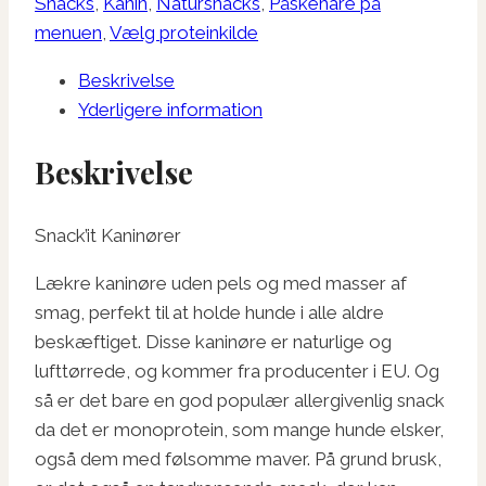
Snacks
,
Kanin
,
Natursnacks
,
Påskehare på
menuen
,
Vælg proteinkilde
Beskrivelse
Yderligere information
Beskrivelse
Snack’it Kaninører
Lækre kaninøre uden pels og med masser af
smag, perfekt til at holde hunde i alle aldre
beskæftiget. Disse kaninøre er naturlige og
lufttørrede, og kommer fra producenter i EU. Og
så er det bare en god populær allergivenlig snack
da det er monoprotein, som mange hunde elsker,
også dem med følsomme maver. På grund brusk,