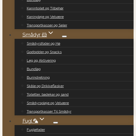
Kanintoilet og Tilbehør
Kaninpleje og Velvære
Transportkasser og Seler
Smådyr 🐹
Smådyrsfoder og Hø
Godbidder og Snacks
Leg og Aktivering
Bundlag
Burindretning
Skåle og Drikkeflasker
Toiletter, badekar og sand
Smådyrspleje og Velvære
Transportkasser Til Smådyr
Fugl 🦜
Fuglefoder