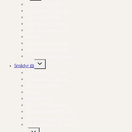
Kaninfoder og Hø
Godbidder og Snacks
Leg og Aktivering
Indretning og Tilbehør
Skåle og Drikkeflasker
Bundlag
Kanintoilet og Tilbehør
Kaninpleje og Velvære
Transportkasser og Seler
Skift
Smådyr 🐹
undermenu
Smådyrsfoder og Hø
Godbidder og Snacks
Leg og Aktivering
Bundlag
Burindretning
Skåle og Drikkeflasker
Toiletter, badekar og sand
Smådyrspleje og Velvære
Transportkasser Til Smådyr
Skift