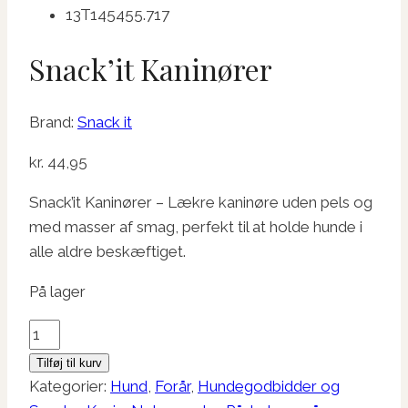
Snack’it Kaninører
Brand:
Snack it
kr.
44,95
Snack’it Kaninører – Lækre kaninøre uden pels og
med masser af smag, perfekt til at holde hunde i
alle aldre beskæftiget.
På lager
Snack'it
Kaninører
Tilføj til kurv
antal
Kategorier:
Hund
,
Forår
,
Hundegodbidder og