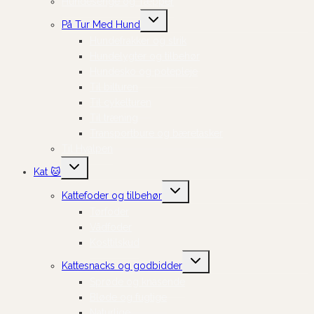
Hundesenge og Tæpper
Skift
På Tur Med Hund
undermenu
Hundefrakker og strik
Hundelygter og tilbehør
Hundesko og potepleje
Til bilturen
Til cykelturen
Til træning
Transportbure og bæretasker
Til Hvalpen
Skift
Kat 🐱
undermenu
Skift
Kattefoder og tilbehør
undermenu
Tørfoder
Vådfoder
Kosttilskud
Skift
Kattesnacks og godbidder
undermenu
Sprøde og knasende
Bløde og fugtige
Naturlige