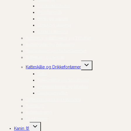
Cremede Churus
Frysetørrede
Broth og supper
Sticks og stænger
Gode til træning
Kattegrus, Kattebakker og Tilbehør
Kattelegetøj og Aktivering
Kradsetræer og Kradsestammer
Kattehuler og Senge
Skift
Katteskåle og Drikkefontæner
undermenu
Skåle
Slikkemåtter og Slowfeeder
Drikkefontæner og tilbehør
Dækkeservietter
Katteseler, Liner og Halsbånd
Kattepleje
Kattetransport
Til killingen
Skift
Kanin 🐰
undermenu