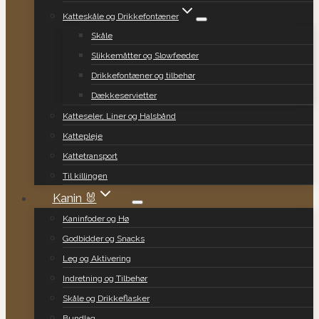
Katteskåle og Drikkefontæner
Skåle
Slikkemåtter og Slowfeeder
Drikkefontæner og tilbehør
Dækkeservietter
Katteseler, Liner og Halsbånd
Kattepleje
Kattetransport
Til killingen
Kanin 🐰
Kaninfoder og Hø
Godbidder og Snacks
Leg og Aktivering
Indretning og Tilbehør
Skåle og Drikkeflasker
Bundlag