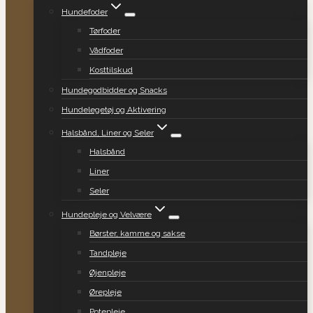
Hundefoder
Tørfoder
Vådfoder
Kosttilskud
Hundegodbidder og Snacks
Hundelegetøj og Aktivering
Halsbånd, Liner og Seler
Halsbånd
Liner
Seler
Hundepleje og Velvære
Børster, kamme og sakse
Tandpleje
Øjenpleje
Ørepleje
Potepleje