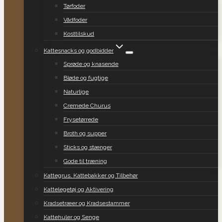
Tørfoder
Vådfoder
Kosttilskud
Kattesnacks og godbidder
Sprøde og knasende
Bløde og fugtige
Naturlige
Cremede Churus
Frysetørrede
Broth og supper
Sticks og stænger
Gode til træning
Kattegrus, Kattebakker og Tilbehør
Kattelegetøj og Aktivering
Kradsetræer og Kradsestammer
Kattehuler og Senge