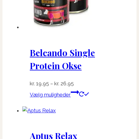
Belcando Single
Protein Okse
Prisinterval:
kr.
19,95
–
kr.
26,95
kr. 19,95
Dette
Vælg muligheder
til
vare
kr. 26,95
har
flere
varianter.
Aptus Relax
Mulighederne