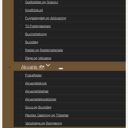
Godbidder og Snacks
Kosttilskud
Fuglelegetøj og Aktivering
Til Foderpladsen
Burindretning
Bundlag
Reder og Redemateriale
Pleje og Velvære
Akvarie 🐟
Fiskefoder
Akvarieteknik
Akvarietilbehør
Akvariedekorationer
Grus og Bundlag
Planter, Gødning og Tilbehør
Vandpleje og Rengøring