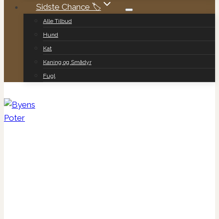
Sidste Chance 🏷️
Alle Tilbud
Hund
Kat
Kaning og Smådyr
Fugl