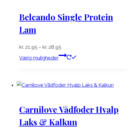
Belcando Single Protein
Lam
Prisinterval:
kr.
21,95
–
kr.
28,95
kr. 21,95
Dette
Vælg muligheder
til
vare
kr. 28,95
har
flere
varianter.
Mulighederne
kan
Carnilove Vådfoder Hvalp
vælges
på
Laks & Kalkun
varesiden