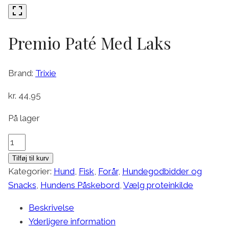
Premio Paté Med Laks
Brand:
Trixie
kr.
44,95
På lager
Premio
Paté
Tilføj til kurv
Med
Kategorier:
Hund
,
Fisk
,
Forår
,
Hundegodbidder og
Laks
Snacks
,
Hundens Påskebord
,
Vælg proteinkilde
antal
Beskrivelse
Yderligere information