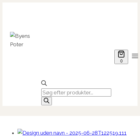
Fortsæt
til
indhold
0
Products
search