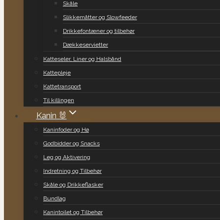
Skåle
Slikkemåtter og Slowfeeder
Drikkefontæner og tilbehør
Dækkeservietter
Katteseler, Liner og Halsbånd
Kattepleje
Kattetransport
Til killingen
Kanin 🐰
Kaninfoder og Hø
Godbidder og Snacks
Leg og Aktivering
Indretning og Tilbehør
Skåle og Drikkeflasker
Bundlag
Kanintoilet og Tilbehør