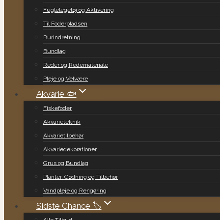
Fuglelegetøj og Aktivering
Til Foderpladsen
Burindretning
Bundlag
Reder og Redemateriale
Pleje og Velvære
Akvarie 🐟
Fiskefoder
Akvarieteknik
Akvarietilbehør
Akvariedekorationer
Grus og Bundlag
Planter, Gødning og Tilbehør
Vandpleje og Rengøring
Sidste Chance 🏷️