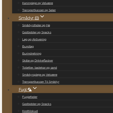
Kaninpleje og Velvære
Transportkasser og Seler
Smådyr 🐹
Smådyrsfoder og Hø
Godbidder og Snacks
Leg og Aktivering
Bundlag
Burindretning
Skåle og Drikkeflasker
Toiletter, badekar og sand
Smådyrspleje og Velvære
Transportkasser Til Smådyr
Fugl 🦜
Fuglefoder
Godbidder og Snacks
Kosttilskud