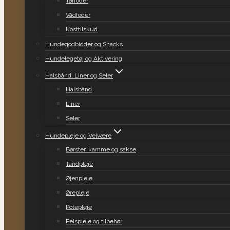
Tørfoder
Vådfoder
Kosttilskud
Hundegodbidder og Snacks
Hundelegetøj og Aktivering
Halsbånd, Liner og Seler
Halsbånd
Liner
Seler
Hundepleje og Velvære
Børster, kamme og sakse
Tandpleje
Øjenpleje
Ørepleje
Potepleje
Pelspleje og tilbehør