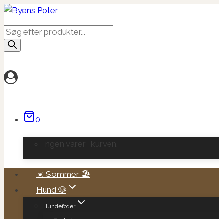
Fortsæt
til
Products
indhold
search
0
Ingen varer i kurven.
☀️ Sommer 🏖️
Hund 🐶
Hundefoder