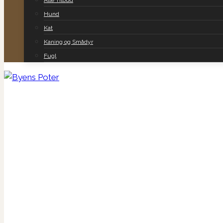
Alle Tilbud
Hund
Kat
Kaning og Smådyr
Fugl