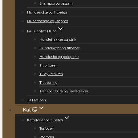
Shampoo og balsam
Hundeskåle og Tilbehør
Hundesenge og Tæpper
På Tur Med Hund
Hundefrakker og strik
Hundelygter og tilbehør
Hundesko og potepleje
Til bilturen
Til cykelturen
Til træning
Transportbure og bæretasker
Til Hvalpen
Kat 🐱
Kattefoder og tilbehør
Tørfoder
Vådfoder