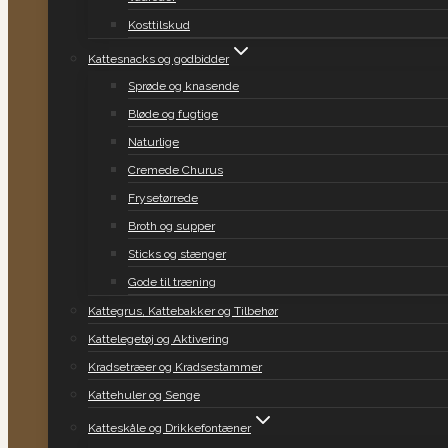
Kosttilskud
Kattesnacks og godbidder
Sprøde og knasende
Bløde og fugtige
Naturlige
Cremede Churus
Frysetørrede
Broth og supper
Sticks og stænger
Gode til træning
Kattegrus, Kattebakker og Tilbehør
Kattelegetøj og Aktivering
Kradsetræer og Kradsestammer
Kattehuler og Senge
Katteskåle og Drikkefontæner