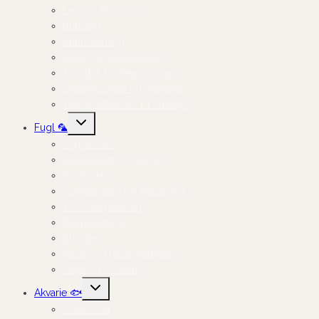
Leg og Aktivering
Bundlag
Burindretning
Skåle og Drikkeflasker
Toiletter, badekar og sand
Smådyrspleje og Velvære
Transportkasser Til Smådyr
Skift
Fugl 🦜
undermenu
Fuglefoder
Godbidder og Snacks
Kosttilskud
Fuglelegetøj og Aktivering
Til Foderpladsen
Burindretning
Bundlag
Reder og Redemateriale
Pleje og Velvære
Skift
Akvarie 🐟
undermenu
Fiskefoder