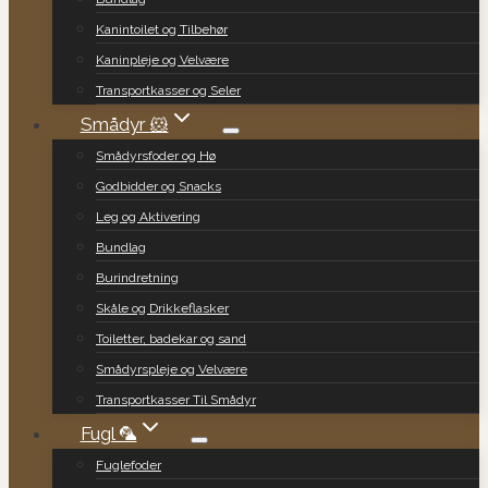
Kanintoilet og Tilbehør
Kaninpleje og Velvære
Transportkasser og Seler
Smådyr 🐹
Smådyrsfoder og Hø
Godbidder og Snacks
Leg og Aktivering
Bundlag
Burindretning
Skåle og Drikkeflasker
Toiletter, badekar og sand
Smådyrspleje og Velvære
Transportkasser Til Smådyr
Fugl 🦜
Fuglefoder