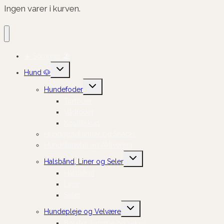
Ingen varer i kurven.
☀️ Sommer 🏖️
Skift
Hund 🐶
undermenu
Skift
Hundefoder
undermenu
Tørfoder
Vådfoder
Kosttilskud
Hundegodbidder og Snacks
Hundelegetøj og Aktivering
Skift
Halsbånd, Liner og Seler
undermenu
Halsbånd
Liner
Seler
Skift
Hundepleje og Velvære
undermenu
Børster, kamme og sakse