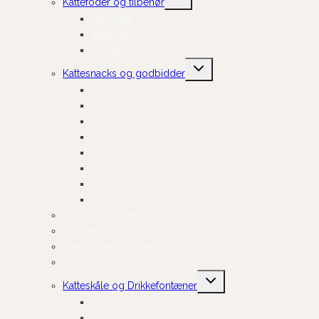
Kattefoder og tilbehør
undermenu
Tørfoder
Vådfoder
Kosttilskud
Skift
Kattesnacks og godbidder
undermenu
Sprøde og knasende
Bløde og fugtige
Naturlige
Cremede Churus
Frysetørrede
Broth og supper
Sticks og stænger
Gode til træning
Kattegrus, Kattebakker og Tilbehør
Kattelegetøj og Aktivering
Kradsetræer og Kradsestammer
Kattehuler og Senge
Skift
Katteskåle og Drikkefontæner
undermenu
Skåle
Slikkemåtter og Slowfeeder