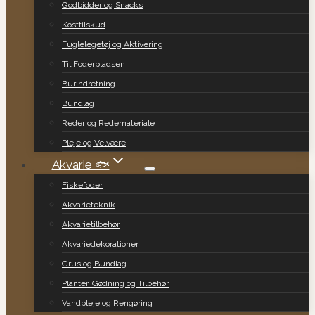
Godbidder og Snacks
Kosttilskud
Fuglelegetøj og Aktivering
Til Foderpladsen
Burindretning
Bundlag
Reder og Redemateriale
Pleje og Velvære
Akvarie 🐟
Fiskefoder
Akvarieteknik
Akvarietilbehør
Akvariedekorationer
Grus og Bundlag
Planter, Gødning og Tilbehør
Vandpleje og Rengøring