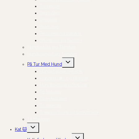
Tandpleje
Øjenpleje
Ørepleje
Potepleje
Pelspleje og tilbehør
Shampoo og balsam
Hundeskåle og Tilbehør
Hundesenge og Tæpper
Skift
På Tur Med Hund
undermenu
Hundefrakker og strik
Hundelygter og tilbehør
Hundesko og potepleje
Til bilturen
Til cykelturen
Til træning
Transportbure og bæretasker
Til Hvalpen
Skift
Kat 🐱
undermenu
Skift