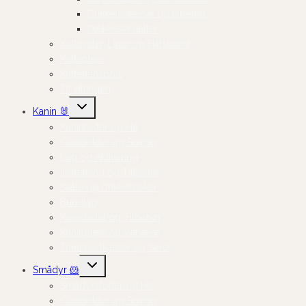
Drikkefontæner og tilbehør
Dækkeservietter
Katteseler, Liner og Halsbånd
Kattepleje
Kattetransport
Til killingen
Skift
Kanin 🐰
undermenu
Kaninfoder og Hø
Godbidder og Snacks
Leg og Aktivering
Indretning og Tilbehør
Skåle og Drikkeflasker
Bundlag
Kanintoilet og Tilbehør
Kaninpleje og Velvære
Transportkasser og Seler
Skift
Smådyr 🐹
undermenu
Smådyrsfoder og Hø
Godbidder og Snacks