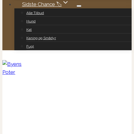
Sidste Chance 🏷️
Alle Tilbud
Hund
Kat
Kaning og Smådyr
Fugl