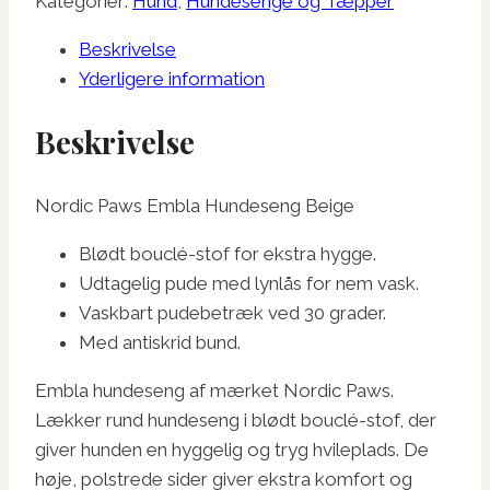
Paws
Kategorier:
Hund
,
Hundesenge og Tæpper
Embla
Beskrivelse
Hundeseng
Yderligere information
Beige
antal
Beskrivelse
Nordic Paws Embla Hundeseng Beige
Blødt bouclé-stof for ekstra hygge.
Udtagelig pude med lynlås for nem vask.
Vaskbart pudebetræk ved 30 grader.
Med antiskrid bund.
Embla hundeseng af mærket Nordic Paws.
Lækker rund hundeseng i blødt bouclé-stof, der
giver hunden en hyggelig og tryg hvileplads. De
høje, polstrede sider giver ekstra komfort og