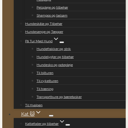
Pelspleje og tilbehør
Shampoo og balsam
Hundeskåle og Tilbehør
Hundesenge og Tæpper
På Tur Med Hund
Hundefrakker og strik
Hundelygter og tilbehør
Hundesko og potepleje
Til bilturen
Til cykelturen
Til træning
Transportbure og bæretasker
Til Hvalpen
Kat 🐱
Kattefoder og tilbehør