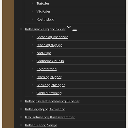
Tørfoder
Vådfoder
Kosttilskud
Kattesnacks og godbidder
Sprøde og knasende
Bløde og fugtige
Naturlige
Cremede Churus
Frysetørrede
Broth og supper
Sticks og stænger
Gode til træning
Kattegrus, Kattebakker og Tilbehør
Kattelegetøj og Aktivering
Kradsetræer og Kradsestammer
Kattehuler og Senge