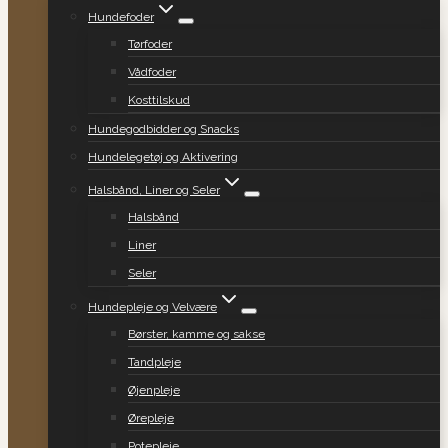
Hundefoder
Tørfoder
Vådfoder
Kosttilskud
Hundegodbidder og Snacks
Hundelegetøj og Aktivering
Halsbånd, Liner og Seler
Halsbånd
Liner
Seler
Hundepleje og Velvære
Børster, kamme og sakse
Tandpleje
Øjenpleje
Ørepleje
Potepleje