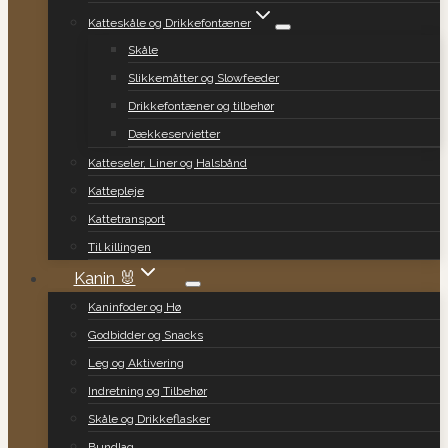
Katteskåle og Drikkefontæner
Skåle
Slikkemåtter og Slowfeeder
Drikkefontæner og tilbehør
Dækkeservietter
Katteseler, Liner og Halsbånd
Kattepleje
Kattetransport
Til killingen
Kanin 🐰
Kaninfoder og Hø
Godbidder og Snacks
Leg og Aktivering
Indretning og Tilbehør
Skåle og Drikkeflasker
Bundlag