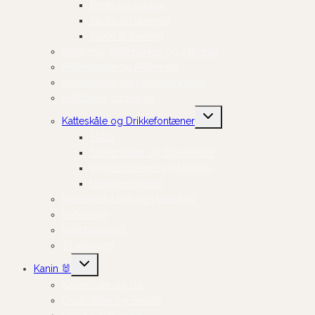
Broth og supper
Sticks og stænger
Gode til træning
Kattegrus, Kattebakker og Tilbehør
Kattelegetøj og Aktivering
Kradsetræer og Kradsestammer
Kattehuler og Senge
Skift
Katteskåle og Drikkefontæner
undermenu
Skåle
Slikkemåtter og Slowfeeder
Drikkefontæner og tilbehør
Dækkeservietter
Katteseler, Liner og Halsbånd
Kattepleje
Kattetransport
Til killingen
Skift
Kanin 🐰
undermenu
Kaninfoder og Hø
Godbidder og Snacks