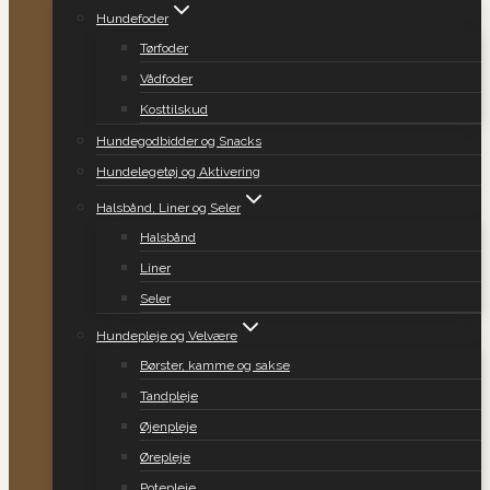
Hundefoder
Tørfoder
Vådfoder
Kosttilskud
Hundegodbidder og Snacks
Hundelegetøj og Aktivering
Halsbånd, Liner og Seler
Halsbånd
Liner
Seler
Hundepleje og Velvære
Børster, kamme og sakse
Tandpleje
Øjenpleje
Ørepleje
Potepleje