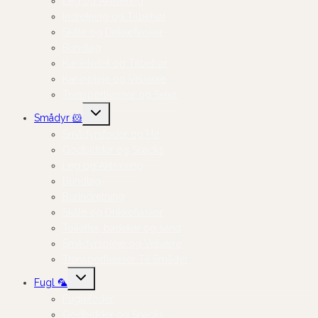
Leg og Aktivering
Indretning og Tilbehør
Skåle og Drikkeflasker
Bundlag
Kanintoilet og Tilbehør
Kaninpleje og Velvære
Transportkasser og Seler
Skift
Smådyr 🐹
undermenu
Smådyrsfoder og Hø
Godbidder og Snacks
Leg og Aktivering
Bundlag
Burindretning
Skåle og Drikkeflasker
Toiletter, badekar og sand
Smådyrspleje og Velvære
Transportkasser Til Smådyr
Skift
Fugl 🦜
undermenu
Fuglefoder
Godbidder og Snacks