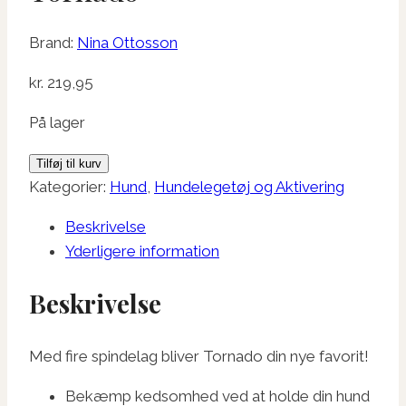
Brand:
Nina Ottosson
kr.
219,95
På lager
Nina
Tilføj til kurv
Ottosson
Kategorier:
Hund
,
Hundelegetøj og Aktivering
Puppy
Beskrivelse
Tornado
Yderligere information
antal
Beskrivelse
Med fire spindelag bliver Tornado din nye favorit!
Bekæmp kedsomhed ved at holde din hund