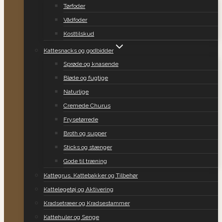
Tørfoder
Vådfoder
Kosttilskud
Kattesnacks og godbidder
Sprøde og knasende
Bløde og fugtige
Naturlige
Cremede Churus
Frysetørrede
Broth og supper
Sticks og stænger
Gode til træning
Kattegrus, Kattebakker og Tilbehør
Kattelegetøj og Aktivering
Kradsetræer og Kradsestammer
Kattehuler og Senge