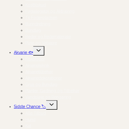
Kosttilskud
Fuglelegetøj og Aktivering
Til Foderpladsen
Burindretning
Bundlag
Reder og Redemateriale
Pleje og Velvære
Skift
Akvarie 🐟
undermenu
Fiskefoder
Akvarieteknik
Akvarietilbehør
Akvariedekorationer
Grus og Bundlag
Planter, Gødning og Tilbehør
Vandpleje og Rengøring
Skift
Sidste Chance 🏷️
undermenu
Alle Tilbud
Hund
Kat