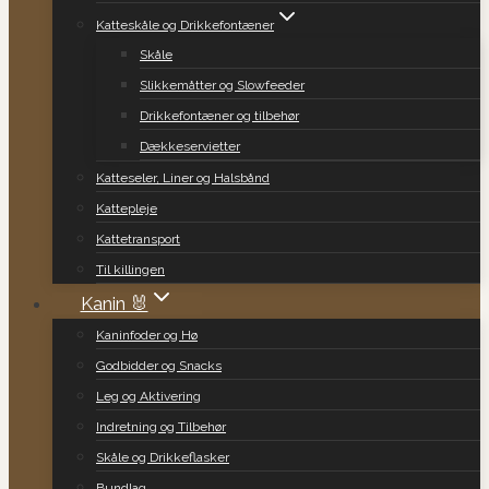
Katteskåle og Drikkefontæner
Skåle
Slikkemåtter og Slowfeeder
Drikkefontæner og tilbehør
Dækkeservietter
Katteseler, Liner og Halsbånd
Kattepleje
Kattetransport
Til killingen
Kanin 🐰
Kaninfoder og Hø
Godbidder og Snacks
Leg og Aktivering
Indretning og Tilbehør
Skåle og Drikkeflasker
Bundlag