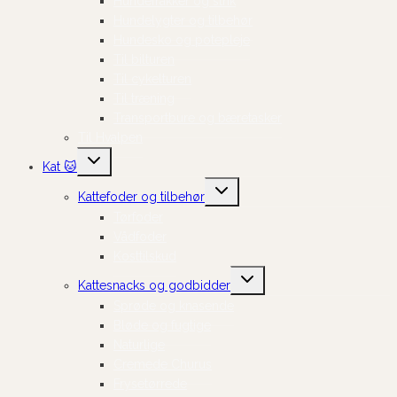
Hundefrakker og strik
Hundelygter og tilbehør
Hundesko og potepleje
Til bilturen
Til cykelturen
Til træning
Transportbure og bæretasker
Til Hvalpen
Skift
Kat 🐱
undermenu
Skift
Kattefoder og tilbehør
undermenu
Tørfoder
Vådfoder
Kosttilskud
Skift
Kattesnacks og godbidder
undermenu
Sprøde og knasende
Bløde og fugtige
Naturlige
Cremede Churus
Frysetørrede