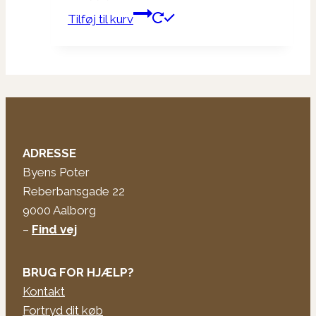
på
Tilføj til kurv
varesiden
ADRESSE
Byens Poter
Reberbansgade 22
9000 Aalborg
–
Find vej
BRUG FOR HJÆLP?
Kontakt
Fortryd dit køb