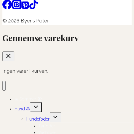
© 2026 Byens Poter
Gennemse varekurv
Ingen varer i kurven.
☀️ Sommer 🏖️
Skift
Hund 🐶
undermenu
Skift
Hundefoder
undermenu
Tørfoder
Vådfoder