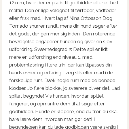
12 rum, hvor der er plads til godbidder eller et helt
måltid. Den er lige velegnet til tørfoder, vådfoder
eller frisk mad. Hvert lag af Nina Ottosson Dog
Tornado snurrer rundt, mens din hund søger efter
det gode, der gemmer sig indeni. Den roterende
bevægelse engagerer hunden og giver en sjov
udfordring. Sværhedsgrad 2: Dette spil er lidt
mere en udfordring end niveau 1, med
problemløsning i flere trin, der kan tilpasses din
hunds evner og erfaring. Læg slik eller mad i de
forskellige rum. Dæk nogle rum med de benede
klodser. Jo flere blokke, jo sværere bliver det. Lad
spillet begynde! Vis hunden, hvordan spillet
fungerer, og opmuntre dem til at søge efter
godbidden. Hunde er klogere, end du tror, du skal
bare lære dem, hvordan man gør det! I
begyndelsen kan du lade godbidden være synlig i