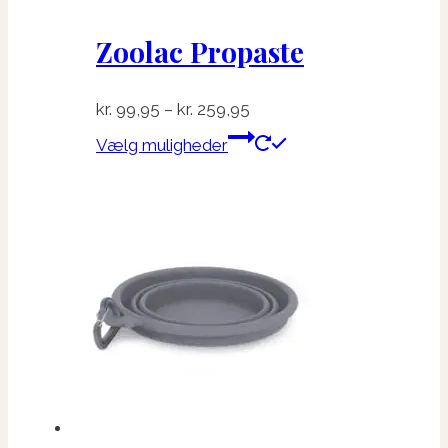
Zoolac Propaste
Prisinterval:
kr.
99,95
–
kr.
259,95
kr. 99,95
Dette
Vælg muligheder
til
vare
kr. 259,95
har
flere
varianter.
Mulighederne
kan
vælges
på
varesiden