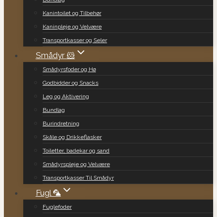
Kanintoilet og Tilbehør
Kaninpleje og Velvære
Transportkasser og Seler
Smådyr 🐹
Smådyrsfoder og Hø
Godbidder og Snacks
Leg og Aktivering
Bundlag
Burindretning
Skåle og Drikkeflasker
Toiletter, badekar og sand
Smådyrspleje og Velvære
Transportkasser Til Smådyr
Fugl 🦜
Fuglefoder