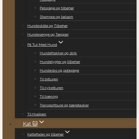
Pelspleje og tilbehør
Shampoo og balsam
Hundeskåle og Tilbehør
Hundesenge og Tæpper
På Tur Med Hund
Hundefrakker og strik
Hundelygter og tilbehør
Hundesko og potepleje
Til bilturen
Til cykelturen
Til træning
Transportbure og bæretasker
Til Hvalpen
Kat 🐱
Kattefoder og tilbehør