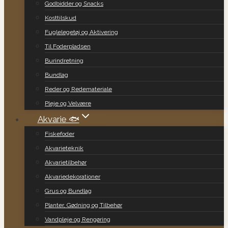
Godbidder og Snacks
Kosttilskud
Fuglelegetøj og Aktivering
Til Foderpladsen
Burindretning
Bundlag
Reder og Redemateriale
Pleje og Velvære
Akvarie 🐟
Fiskefoder
Akvarieteknik
Akvarietilbehør
Akvariedekorationer
Grus og Bundlag
Planter, Gødning og Tilbehør
Vandpleje og Rengøring