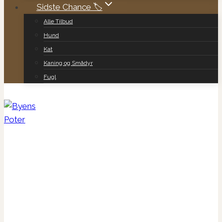
Sidste Chance 🏷️
Alle Tilbud
Hund
Kat
Kaning og Smådyr
Fugl