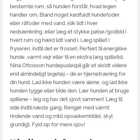
bestemte rum, så hunden forstår, hvad legen
handler om. Bland noget kødfuldt hundefoder
eller råfoder med vand, klik lidt i hver
nedsænkning, eller læg et stykke pølse/godbid i
hvert rum og hæld lidt vand i. Læg spillet i
fryseren, indtil det er frosset. Perfekt til energiske
hunde, varmt vejr eller til en ekstra lang spilletid.
Nina Ottosson hundepuslespil går et skridt videre
end almindeligt legetøj – de er hjernetræning for
din hund. Lad ikke hunden være alene, og lad ikke
hunden tygge eller bide den. Lær hunden at bruge
spillene – leg og hav det sjovt sammen! Læg til
side indtil næste gang. Rengør med varmt
rindende vand og mild opvaskemiddel, skyl
grundigt. Fyld op for mere sjov!