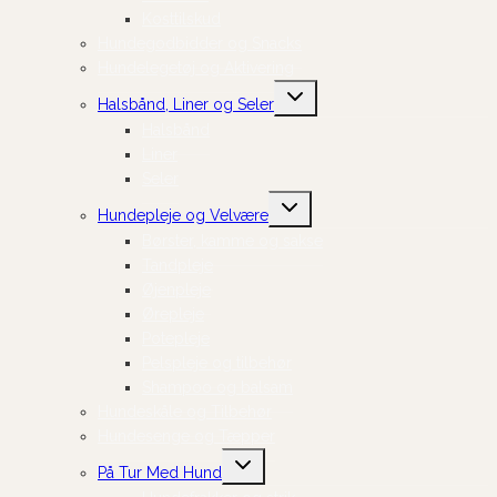
Kosttilskud
Hundegodbidder og Snacks
Hundelegetøj og Aktivering
Skift
Halsbånd, Liner og Seler
undermenu
Halsbånd
Liner
Seler
Skift
Hundepleje og Velvære
undermenu
Børster, kamme og sakse
Tandpleje
Øjenpleje
Ørepleje
Potepleje
Pelspleje og tilbehør
Shampoo og balsam
Hundeskåle og Tilbehør
Hundesenge og Tæpper
Skift
På Tur Med Hund
undermenu