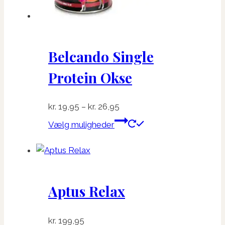
Belcando Single
Protein Okse
Prisinterval:
kr.
19,95
–
kr.
26,95
kr. 19,95
Dette
Vælg muligheder
til
vare
kr. 26,95
har
flere
varianter.
Aptus Relax
Mulighederne
kan
vælges
kr.
199,95