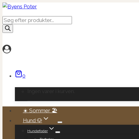
Fortsæt
til
Products
indhold
search
0
Ingen varer i kurven.
☀️ Sommer 🏖️
Hund 🐶
Hundefoder