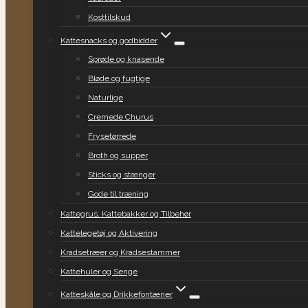
Kosttilskud
Kattesnacks og godbidder
Sprøde og knasende
Bløde og fugtige
Naturlige
Cremede Churus
Frysetørrede
Broth og supper
Sticks og stænger
Gode til træning
Kattegrus, Kattebakker og Tilbehør
Kattelegetøj og Aktivering
Kradsetræer og Kradsestammer
Kattehuler og Senge
Katteskåle og Drikkefontæner