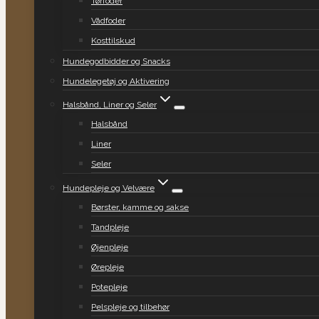
Tørfoder
Vådfoder
Kosttilskud
Hundegodbidder og Snacks
Hundelegetøj og Aktivering
Halsbånd, Liner og Seler
Halsbånd
Liner
Seler
Hundepleje og Velvære
Børster, kamme og sakse
Tandpleje
Øjenpleje
Ørepleje
Potepleje
Pelspleje og tilbehør