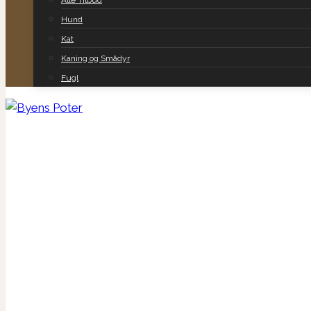
Alle Tilbud
Hund
Kat
Kaning og Smådyr
Fugl