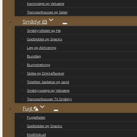
Kaninpleje og Velvære
Transportkasser og Seler
Smådyr 🐹
Smådyrsfoder og Hø
Godbidder og Snacks
Leg og Aktivering
Bundlag
Burindretning
Skåle og Drikkeflasker
Toiletter, badekar og sand
Smådyrspleje og Velvære
Transportkasser Til Smådyr
Fugl 🦜
Fuglefoder
Godbidder og Snacks
Kosttilskud