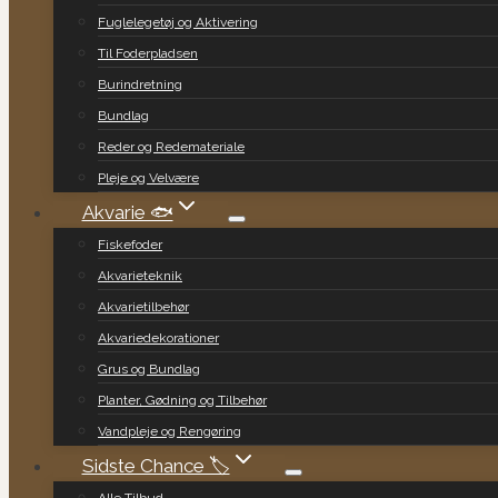
Fuglelegetøj og Aktivering
Til Foderpladsen
Burindretning
Bundlag
Reder og Redemateriale
Pleje og Velvære
Akvarie 🐟
Fiskefoder
Akvarieteknik
Akvarietilbehør
Akvariedekorationer
Grus og Bundlag
Planter, Gødning og Tilbehør
Vandpleje og Rengøring
Sidste Chance 🏷️