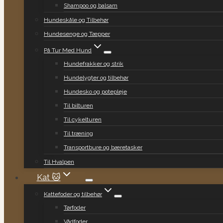
Shampoo og balsam
Hundeskåle og Tilbehør
Hundesenge og Tæpper
På Tur Med Hund
Hundefrakker og strik
Hundelygter og tilbehør
Hundesko og potepleje
Til bilturen
Til cykelturen
Til træning
Transportbure og bæretasker
Til Hvalpen
Kat 🐱
Kattefoder og tilbehør
Tørfoder
Vådfoder