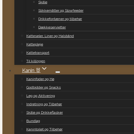
Skåle
Slikkemåtter og Slowfeeder
Drikkefontæner og tilbehør
Dækkeservietter
Katteseler, Liner og Halsbånd
Kattepleje
Kattetransport
Til killingen
Kanin 🐰
Kaninfoder og Hø
Godbidder og Snacks
Leg og Aktivering
Indretning og Tilbehør
Skåle og Drikkeflasker
Bundlag
Kanintoilet og Tilbehør