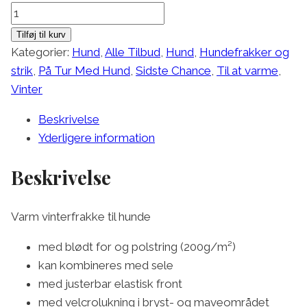
Lesmont
Vinterjakke
Tilføj til kurv
antal
Kategorier:
Hund
,
Alle Tilbud
,
Hund
,
Hundefrakker og
strik
,
På Tur Med Hund
,
Sidste Chance
,
Til at varme
,
Vinter
Beskrivelse
Yderligere information
Beskrivelse
Varm vinterfrakke til hunde
med blødt for og polstring (200g/m²)
kan kombineres med sele
med justerbar elastisk front
med velcrolukning i bryst- og maveområdet