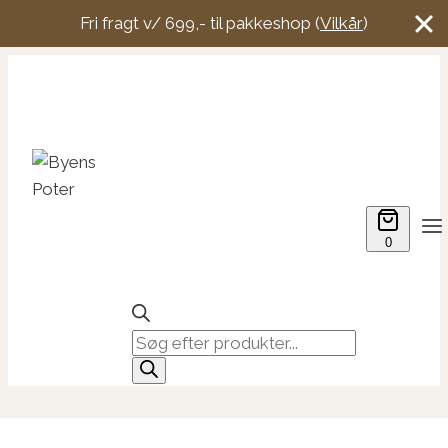
Fri fragt v/ 699,- til pakkeshop (
Vilkår
)
Fortsæt
til
indhold
0
Products
search