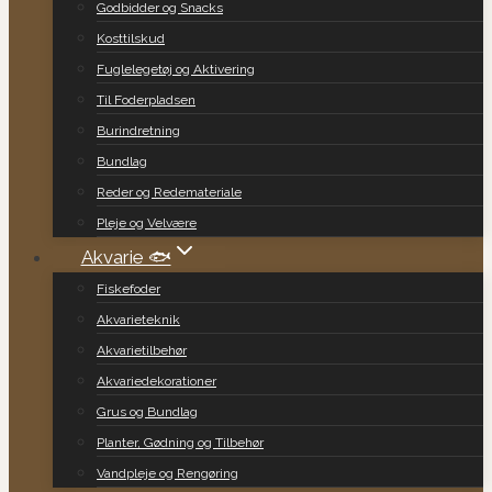
Godbidder og Snacks
Kosttilskud
Fuglelegetøj og Aktivering
Til Foderpladsen
Burindretning
Bundlag
Reder og Redemateriale
Pleje og Velvære
Akvarie 🐟
Fiskefoder
Akvarieteknik
Akvarietilbehør
Akvariedekorationer
Grus og Bundlag
Planter, Gødning og Tilbehør
Vandpleje og Rengøring