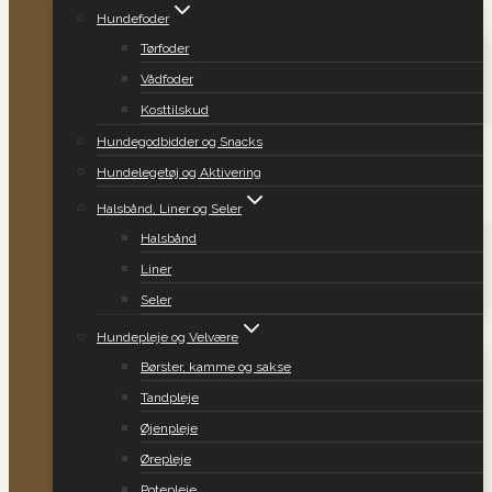
Hundefoder
Tørfoder
Vådfoder
Kosttilskud
Hundegodbidder og Snacks
Hundelegetøj og Aktivering
Halsbånd, Liner og Seler
Halsbånd
Liner
Seler
Hundepleje og Velvære
Børster, kamme og sakse
Tandpleje
Øjenpleje
Ørepleje
Potepleje