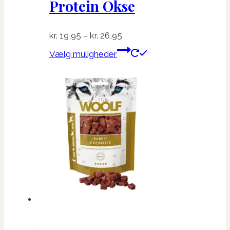
Protein Okse
Prisinterval:
kr.
19,95
–
kr.
26,95
kr. 19,95
Dette
Vælg muligheder
til
vare
kr. 26,95
har
flere
varianter.
Mulighederne
kan
vælges
på
varesiden