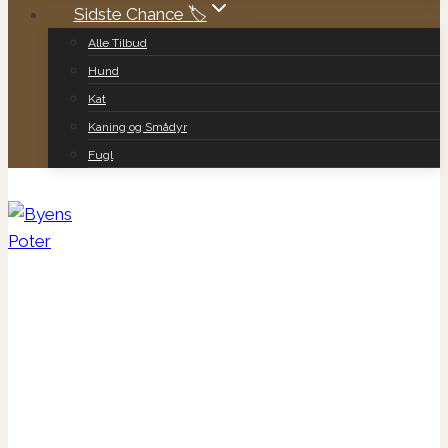
Sidste Chance 🏷️
Alle Tilbud
Hund
Kat
Kaning og Smådyr
Fugl