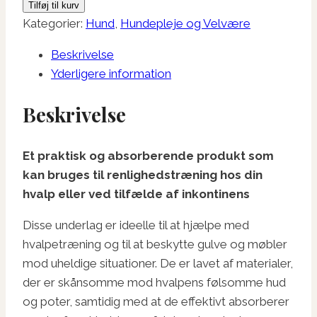
Tilføj til kurv
x
Kategorier:
Hund
,
Hundepleje og Velvære
60
Beskrivelse
cm
Yderligere information
antal
Beskrivelse
Et praktisk og absorberende produkt som
kan bruges til renlighedstræning hos din
hvalp eller ved tilfælde af inkontinens
Disse underlag er ideelle til at hjælpe med
hvalpetræning og til at beskytte gulve og møbler
mod uheldige situationer. De er lavet af materialer,
der er skånsomme mod hvalpens følsomme hud
og poter, samtidig med at de effektivt absorberer