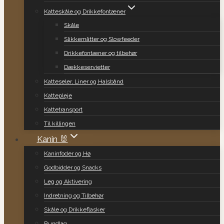
Katteskåle og Drikkefontæner
Skåle
Slikkemåtter og Slowfeeder
Drikkefontæner og tilbehør
Dækkeservietter
Katteseler, Liner og Halsbånd
Kattepleje
Kattetransport
Til killingen
Kanin 🐰
Kaninfoder og Hø
Godbidder og Snacks
Leg og Aktivering
Indretning og Tilbehør
Skåle og Drikkeflasker
Bundlag