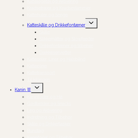
Kattelegetøj og Aktivering
Kradsetræer og Kradsestammer
Kattehuler og Senge
Skift
Katteskåle og Drikkefontæner
undermenu
Skåle
Slikkemåtter og Slowfeeder
Drikkefontæner og tilbehør
Dækkeservietter
Katteseler, Liner og Halsbånd
Kattepleje
Kattetransport
Til killingen
Skift
Kanin 🐰
undermenu
Kaninfoder og Hø
Godbidder og Snacks
Leg og Aktivering
Indretning og Tilbehør
Skåle og Drikkeflasker
Bundlag
Kanintoilet og Tilbehør