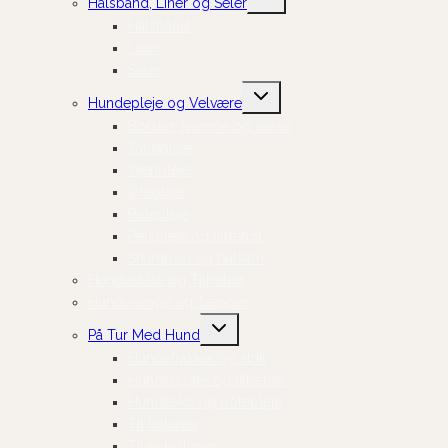
Halsbånd, Liner og Seler
undermenu
Halsbånd
Liner
Seler
Skift
Hundepleje og Velvære
undermenu
Børster, kamme og sakse
Tandpleje
Øjenpleje
Ørepleje
Potepleje
Pelspleje og tilbehør
Shampoo og balsam
Hundeskåle og Tilbehør
Hundesenge og Tæpper
Skift
På Tur Med Hund
undermenu
Hundefrakker og strik
Hundelygter og tilbehør
Hundesko og potepleje
Til bilturen
Til cykelturen