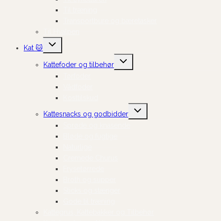
Til træning
Transportbure og bæretasker
Til Hvalpen
Skift
Kat 🐱
undermenu
Skift
Kattefoder og tilbehør
undermenu
Tørfoder
Vådfoder
Kosttilskud
Skift
Kattesnacks og godbidder
undermenu
Sprøde og knasende
Bløde og fugtige
Naturlige
Cremede Churus
Frysetørrede
Broth og supper
Sticks og stænger
Gode til træning
Kattegrus, Kattebakker og Tilbehør