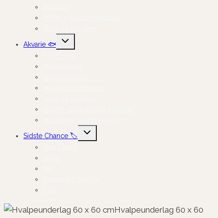
Bundlag
Reder og Redemateriale
Pleje og Velvære
Skift
Akvarie 🐟
undermenu
Fiskefoder
Akvarieteknik
Akvarietilbehør
Akvariedekorationer
Grus og Bundlag
Planter, Gødning og Tilbehør
Vandpleje og Rengøring
Skift
Sidste Chance 🏷️
undermenu
Alle Tilbud
Hund
Kat
Kaning og Smådyr
Fugl
Hvalpeunderlag 60 x 60