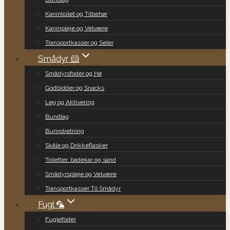
Kanintoilet og Tilbehør
Kaninpleje og Velvære
Transportkasser og Seler
Smådyr 🐹
Smådyrsfoder og Hø
Godbidder og Snacks
Leg og Aktivering
Bundlag
Burindretning
Skåle og Drikkeflasker
Toiletter, badekar og sand
Smådyrspleje og Velvære
Transportkasser Til Smådyr
Fugl 🦜
Fuglefoder