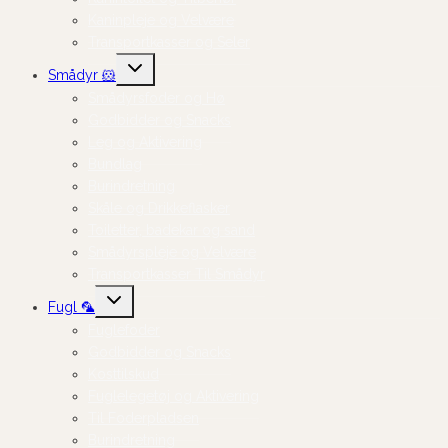
Kaninpleje og Velvære
Transportkasser og Seler
Skift
Smådyr 🐹
undermenu
Smådyrsfoder og Hø
Godbidder og Snacks
Leg og Aktivering
Bundlag
Burindretning
Skåle og Drikkeflasker
Toiletter, badekar og sand
Smådyrspleje og Velvære
Transportkasser Til Smådyr
Skift
Fugl 🦜
undermenu
Fuglefoder
Godbidder og Snacks
Kosttilskud
Fuglelegetøj og Aktivering
Til Foderpladsen
Burindretning