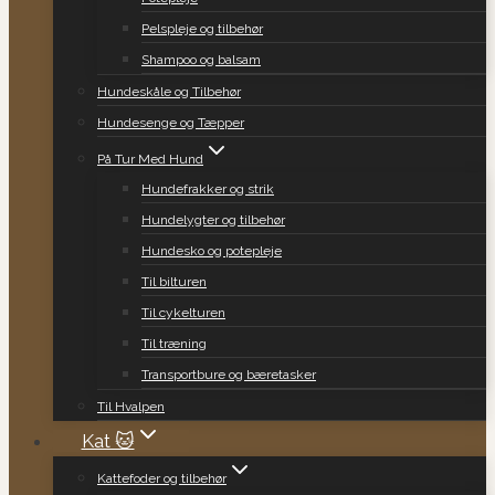
Pelspleje og tilbehør
Shampoo og balsam
Hundeskåle og Tilbehør
Hundesenge og Tæpper
På Tur Med Hund
Hundefrakker og strik
Hundelygter og tilbehør
Hundesko og potepleje
Til bilturen
Til cykelturen
Til træning
Transportbure og bæretasker
Til Hvalpen
Kat 🐱
Kattefoder og tilbehør