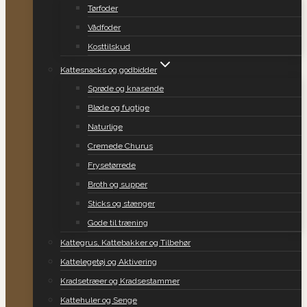
Tørfoder
Vådfoder
Kosttilskud
Kattesnacks og godbidder
Sprøde og knasende
Bløde og fugtige
Naturlige
Cremede Churus
Frysetørrede
Broth og supper
Sticks og stænger
Gode til træning
Kattegrus, Kattebakker og Tilbehør
Kattelegetøj og Aktivering
Kradsetræer og Kradsestammer
Kattehuler og Senge