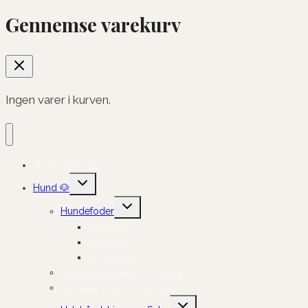
Gennemse varekurv
Ingen varer i kurven.
☀️ Sommer 🏖️
Skift
Hund 🐶
undermenu
Skift
Hundefoder
undermenu
Tørfoder
Vådfoder
Kosttilskud
Hundegodbidder og Snacks
Hundelegetøj og Aktivering
Skift