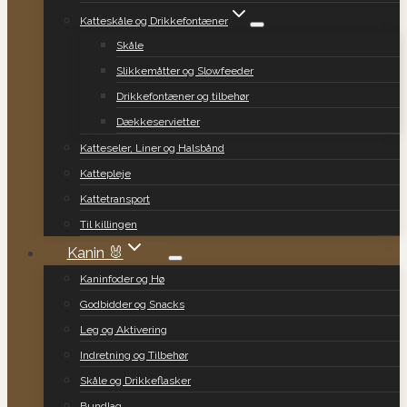
Katteskåle og Drikkefontæner
Skåle
Slikkemåtter og Slowfeeder
Drikkefontæner og tilbehør
Dækkeservietter
Katteseler, Liner og Halsbånd
Kattepleje
Kattetransport
Til killingen
Kanin 🐰
Kaninfoder og Hø
Godbidder og Snacks
Leg og Aktivering
Indretning og Tilbehør
Skåle og Drikkeflasker
Bundlag