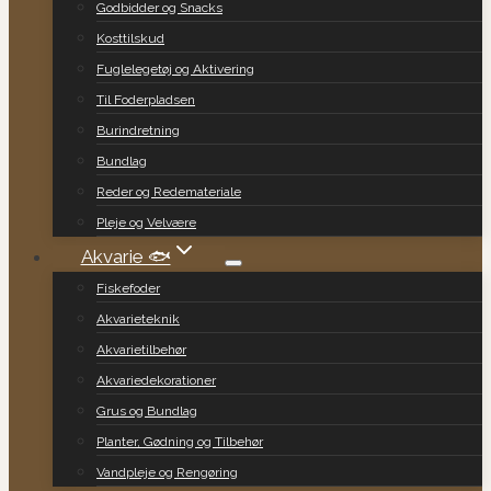
Godbidder og Snacks
Kosttilskud
Fuglelegetøj og Aktivering
Til Foderpladsen
Burindretning
Bundlag
Reder og Redemateriale
Pleje og Velvære
Akvarie 🐟
Fiskefoder
Akvarieteknik
Akvarietilbehør
Akvariedekorationer
Grus og Bundlag
Planter, Gødning og Tilbehør
Vandpleje og Rengøring