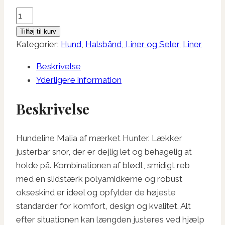
var:
er:
Hunter
kr. 399,95.
kr. 300,00.
Dressurline
Tilføj til kurv
Malia
Kategorier:
Hund
,
Halsbånd, Liner og Seler
,
Liner
Beige
Beskrivelse
antal
Yderligere information
Beskrivelse
Hundeline Malia af mærket Hunter. Lækker
justerbar snor, der er dejlig let og behagelig at
holde på. Kombinationen af ​​blødt, smidigt reb
med en slidstærk polyamidkerne og robust
okseskind er ideel og opfylder de højeste
standarder for komfort, design og kvalitet. Alt
efter situationen kan længden justeres ved hjælp