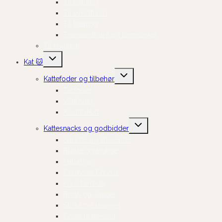
Til bilturen
Til cykelturen
Til træning
Transportbure og bæretasker
Til Hvalpen
Skift
Kat 🐱
undermenu
Skift
Kattefoder og tilbehør
undermenu
Tørfoder
Vådfoder
Kosttilskud
Skift
Kattesnacks og godbidder
undermenu
Sprøde og knasende
Bløde og fugtige
Naturlige
Cremede Churus
Frysetørrede
Broth og supper
Sticks og stænger
Gode til træning