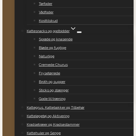
Tørfoder
Vådfoder
Kosttilskud
Kattesnacks og godbidder
Sprøde og knasende
Bløde og fugtige
Naturlige
Cremede Churus
Frysetørrede
Broth og supper
Sticks og stænger
Gode til træning
Kattegrus, Kattebakker og Tilbehør
Kattelegetøj og Aktivering
Kradsetræer og Kradsestammer
Kattehuler og Senge