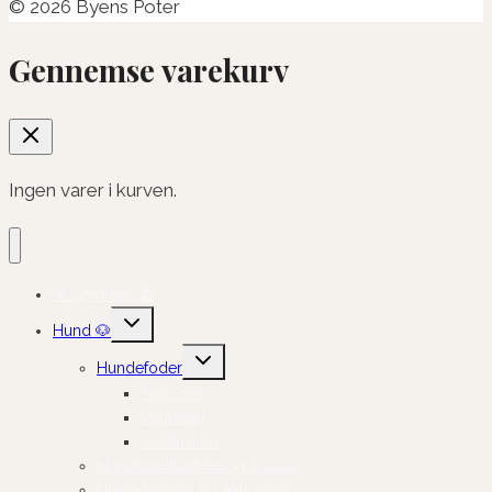
© 2026 Byens Poter
Gennemse varekurv
Ingen varer i kurven.
☀️ Sommer 🏖️
Skift
Hund 🐶
undermenu
Skift
Hundefoder
undermenu
Tørfoder
Vådfoder
Kosttilskud
Hundegodbidder og Snacks
Hundelegetøj og Aktivering