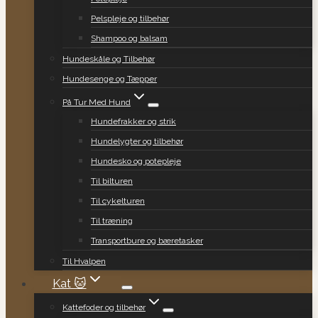
Pelspleje og tilbehør
Shampoo og balsam
Hundeskåle og Tilbehør
Hundesenge og Tæpper
På Tur Med Hund
Hundefrakker og strik
Hundelygter og tilbehør
Hundesko og potepleje
Til bilturen
Til cykelturen
Til træning
Transportbure og bæretasker
Til Hvalpen
Kat 🐱
Kattefoder og tilbehør