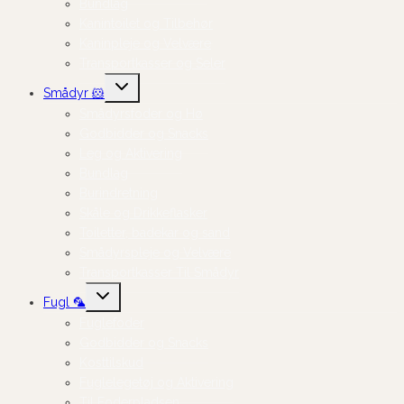
Bundlag
Kanintoilet og Tilbehør
Kaninpleje og Velvære
Transportkasser og Seler
Skift
Smådyr 🐹
undermenu
Smådyrsfoder og Hø
Godbidder og Snacks
Leg og Aktivering
Bundlag
Burindretning
Skåle og Drikkeflasker
Toiletter, badekar og sand
Smådyrspleje og Velvære
Transportkasser Til Smådyr
Skift
Fugl 🦜
undermenu
Fuglefoder
Godbidder og Snacks
Kosttilskud
Fuglelegetøj og Aktivering
Til Foderpladsen