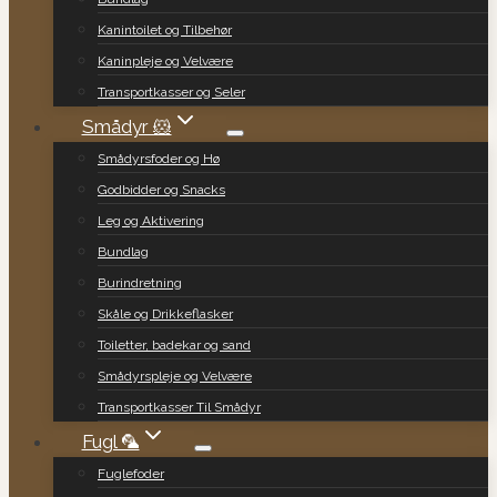
Kanintoilet og Tilbehør
Kaninpleje og Velvære
Transportkasser og Seler
Smådyr 🐹
Smådyrsfoder og Hø
Godbidder og Snacks
Leg og Aktivering
Bundlag
Burindretning
Skåle og Drikkeflasker
Toiletter, badekar og sand
Smådyrspleje og Velvære
Transportkasser Til Smådyr
Fugl 🦜
Fuglefoder