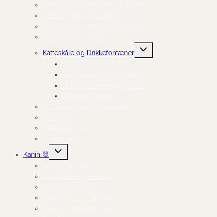
Kattegrus, Kattebakker og Tilbehør
Kattelegetøj og Aktivering
Kradsetræer og Kradsestammer
Kattehuler og Senge
Skift
Katteskåle og Drikkefontæner
undermenu
Skåle
Slikkemåtter og Slowfeeder
Drikkefontæner og tilbehør
Dækkeservietter
Katteseler, Liner og Halsbånd
Kattepleje
Kattetransport
Til killingen
Skift
Kanin 🐰
undermenu
Kaninfoder og Hø
Godbidder og Snacks
Leg og Aktivering
Indretning og Tilbehør
Skåle og Drikkeflasker