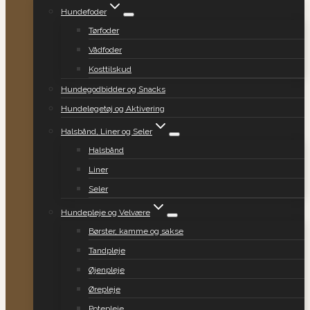
Hundefoder
Tørfoder
Vådfoder
Kosttilskud
Hundegodbidder og Snacks
Hundelegetøj og Aktivering
Halsbånd, Liner og Seler
Halsbånd
Liner
Seler
Hundepleje og Velvære
Børster, kamme og sakse
Tandpleje
Øjenpleje
Ørepleje
Potepleje