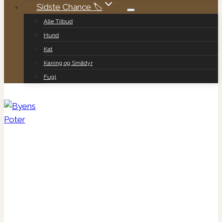
Sidste Chance 🏷️
Alle Tilbud
Hund
Kat
Kaning og Smådyr
Fugl