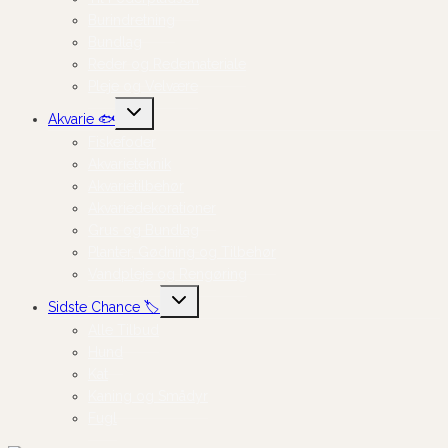
Burindretning
Bundlag
Reder og Redemateriale
Pleje og Velvære
Skift
Akvarie 🐟
undermenu
Fiskefoder
Akvarieteknik
Akvarietilbehør
Akvariedekorationer
Grus og Bundlag
Planter, Gødning og Tilbehør
Vandpleje og Rengøring
Skift
Sidste Chance 🏷️
undermenu
Alle Tilbud
Hund
Kat
Kaning og Smådyr
Fugl