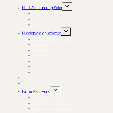
Skift
Halsbånd, Liner og Seler
undermenu
Halsbånd
Liner
Seler
Skift
Hundepleje og Velvære
undermenu
Børster, kamme og sakse
Tandpleje
Øjenpleje
Ørepleje
Potepleje
Pelspleje og tilbehør
Shampoo og balsam
Hundeskåle og Tilbehør
Hundesenge og Tæpper
Skift
På Tur Med Hund
undermenu
Hundefrakker og strik
Hundelygter og tilbehør
Hundesko og potepleje