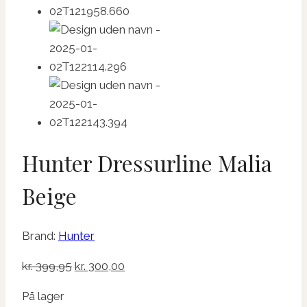
Hunter Dressurline Malia
Beige
Brand:
Hunter
Den
Den
kr.
399,95
kr.
300,00
oprindelige
aktuelle
På lager
pris
pris