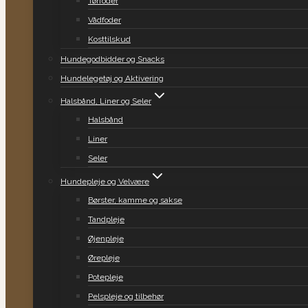
Tørfoder
Vådfoder
Kosttilskud
Hundegodbidder og Snacks
Hundelegetøj og Aktivering
Halsbånd, Liner og Seler
Halsbånd
Liner
Seler
Hundepleje og Velvære
Børster, kamme og sakse
Tandpleje
Øjenpleje
Ørepleje
Potepleje
Pelspleje og tilbehør