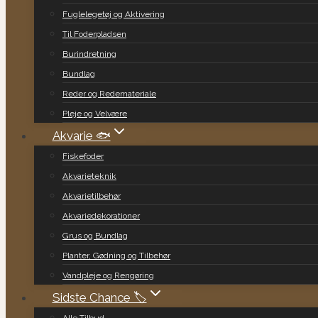
Fuglelegetøj og Aktivering
Til Foderpladsen
Burindretning
Bundlag
Reder og Redemateriale
Pleje og Velvære
Akvarie 🐟
Fiskefoder
Akvarieteknik
Akvarietilbehør
Akvariedekorationer
Grus og Bundlag
Planter, Gødning og Tilbehør
Vandpleje og Rengøring
Sidste Chance 🏷️