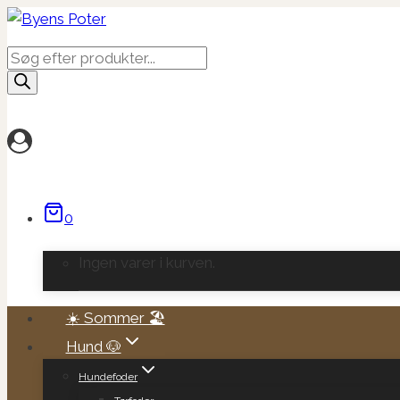
Fortsæt
til
Products
indhold
search
0
Ingen varer i kurven.
☀️ Sommer 🏖️
Hund 🐶
Hundefoder