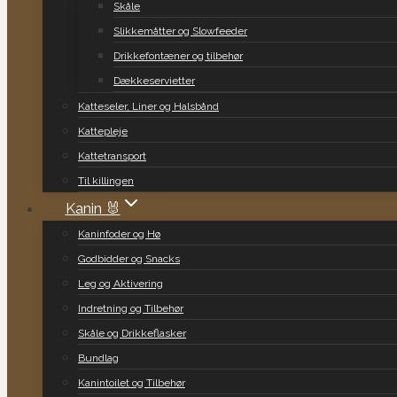
Skåle
Slikkemåtter og Slowfeeder
Drikkefontæner og tilbehør
Dækkeservietter
Katteseler, Liner og Halsbånd
Kattepleje
Kattetransport
Til killingen
Kanin 🐰
Kaninfoder og Hø
Godbidder og Snacks
Leg og Aktivering
Indretning og Tilbehør
Skåle og Drikkeflasker
Bundlag
Kanintoilet og Tilbehør