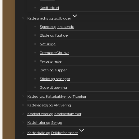
Kosttilskud
Kattesnacks og godbidder
Sprøde og knasende
Bløde og fugtige
Naturlige
Cremede Churus
Frysetørrede
Broth og supper
Sticks og stænger
Gode til træning
Kattegrus, Kattebakker og Tilbehør
Kattelegetøj og Aktivering
Kradsetræer og Kradsestammer
Kattehuler og Senge
Katteskåle og Drikkefontæner