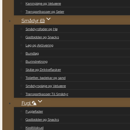
Kaninpleje og Velvære
Transportkasser og Seler
Smådyr 🐹
Smådyrsfoder og Hø
Godbidder og Snacks
Leg og Aktivering
Bundlag
Burindretning
Skåle og Drikkeflasker
Toiletter, badekar og sand
Smådyrspleje og Velvære
Transportkasser Til Smådyr
Fugl 🦜
Fuglefoder
Godbidder og Snacks
Kosttilskud