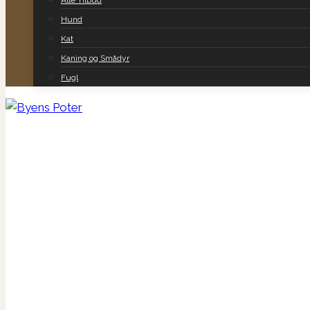
Alle Tilbud
Hund
Kat
Kaning og Smådyr
Fugl