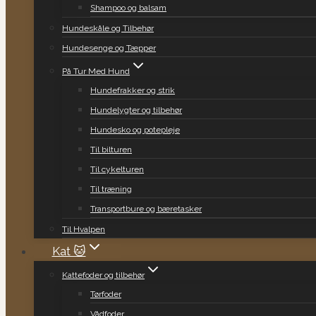
Shampoo og balsam
Hundeskåle og Tilbehør
Hundesenge og Tæpper
På Tur Med Hund
Hundefrakker og strik
Hundelygter og tilbehør
Hundesko og potepleje
Til bilturen
Til cykelturen
Til træning
Transportbure og bæretasker
Til Hvalpen
Kat 🐱
Kattefoder og tilbehør
Tørfoder
Vådfoder