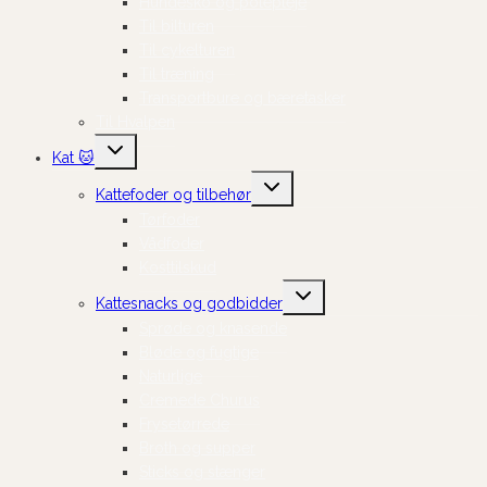
Hundesko og potepleje
Til bilturen
Til cykelturen
Til træning
Transportbure og bæretasker
Til Hvalpen
Skift
Kat 🐱
undermenu
Skift
Kattefoder og tilbehør
undermenu
Tørfoder
Vådfoder
Kosttilskud
Skift
Kattesnacks og godbidder
undermenu
Sprøde og knasende
Bløde og fugtige
Naturlige
Cremede Churus
Frysetørrede
Broth og supper
Sticks og stænger