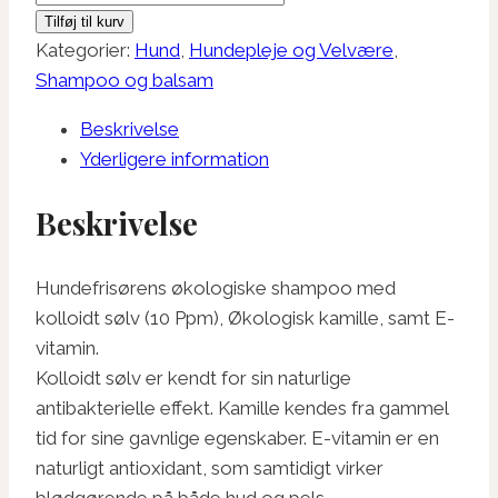
Sølv
Tilføj til kurv
Shampoo
Kategorier:
Hund
,
Hundepleje og Velvære
,
antal
Shampoo og balsam
Beskrivelse
Yderligere information
Beskrivelse
Hundefrisørens økologiske shampoo med
kolloidt sølv (10 Ppm), Økologisk kamille, samt E-
vitamin.
Kolloidt sølv er kendt for sin naturlige
antibakterielle effekt. Kamille kendes fra gammel
tid for sine gavnlige egenskaber. E-vitamin er en
naturligt antioxidant, som samtidigt virker
blødgørende på både hud og pels.