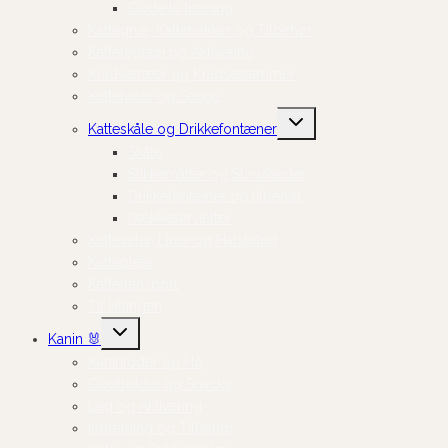
Gode til træning
Kattegrus, Kattebakker og Tilbehør
Kattelegetøj og Aktivering
Kradsetræer og Kradsestammer
Kattehuler og Senge
Skift
Katteskåle og Drikkefontæner
undermenu
Skåle
Slikkemåtter og Slowfeeder
Drikkefontæner og tilbehør
Dækkeservietter
Katteseler, Liner og Halsbånd
Kattepleje
Kattetransport
Til killingen
Skift
Kanin 🐰
undermenu
Kaninfoder og Hø
Godbidder og Snacks
Leg og Aktivering
Indretning og Tilbehør