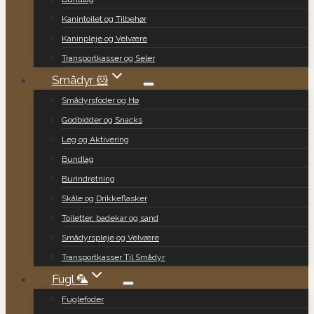
Kanintoilet og Tilbehør
Kaninpleje og Velvære
Transportkasser og Seler
Smådyr 🐹
Smådyrsfoder og Hø
Godbidder og Snacks
Leg og Aktivering
Bundlag
Burindretning
Skåle og Drikkeflasker
Toiletter, badekar og sand
Smådyrspleje og Velvære
Transportkasser Til Smådyr
Fugl 🦜
Fuglefoder