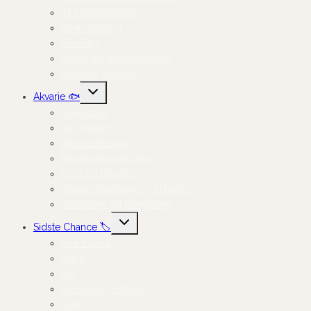
Til Foderpladsen
Burindretning
Bundlag
Reder og Redemateriale
Pleje og Velvære
Skift
Akvarie 🐟
undermenu
Fiskefoder
Akvarieteknik
Akvarietilbehør
Akvariedekorationer
Grus og Bundlag
Planter, Gødning og Tilbehør
Vandpleje og Rengøring
Skift
Sidste Chance 🏷️
undermenu
Alle Tilbud
Hund
Kat
Kaning og Smådyr
Fugl