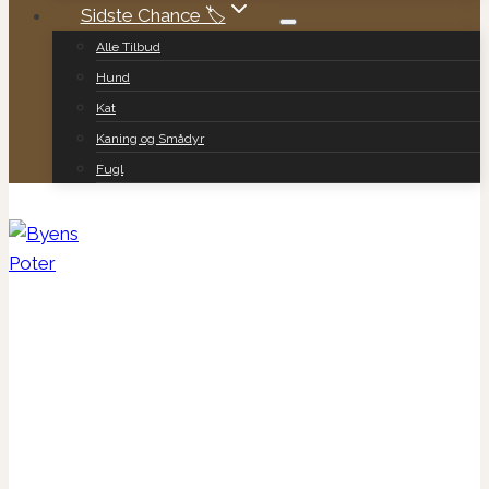
Sidste Chance 🏷️
Alle Tilbud
Hund
Kat
Kaning og Smådyr
Fugl