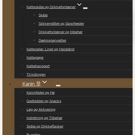
Katteskåle og Drikkefontæner
Skåle
Slikkemåtter og Slowfeeder
Drikkefontæner og tilbehør
Dækkeservietter
Katteseler, Liner og Halsbånd
Kattepleje
Kattetransport
Til killingen
Kanin 🐰
Kaninfoder og Hø
Godbidder og Snacks
Leg og Aktivering
Indretning og Tilbehør
Skåle og Drikkeflasker
Bundlag