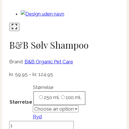
B&B Sølv Shampoo
Brand:
B&B Organic Pet Care
Prisinterval:
kr.
59,95
–
kr.
124,95
kr. 59,95
Størrelse
til
250 ml.
100 ml.
kr. 124,95
Størrelse
Ryd
B&B