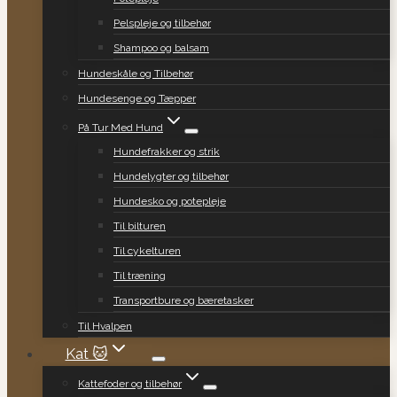
Pelspleje og tilbehør
Shampoo og balsam
Hundeskåle og Tilbehør
Hundesenge og Tæpper
På Tur Med Hund
Hundefrakker og strik
Hundelygter og tilbehør
Hundesko og potepleje
Til bilturen
Til cykelturen
Til træning
Transportbure og bæretasker
Til Hvalpen
Kat 🐱
Kattefoder og tilbehør