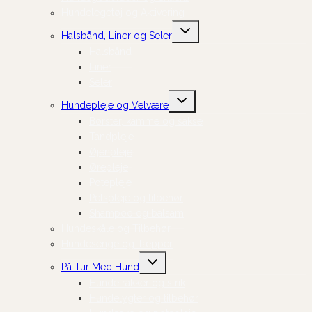
Hundelegetøj og Aktivering
Skift
Halsbånd, Liner og Seler
undermenu
Halsbånd
Liner
Seler
Skift
Hundepleje og Velvære
undermenu
Børster, kamme og sakse
Tandpleje
Øjenpleje
Ørepleje
Potepleje
Pelspleje og tilbehør
Shampoo og balsam
Hundeskåle og Tilbehør
Hundesenge og Tæpper
Skift
På Tur Med Hund
undermenu
Hundefrakker og strik
Hundelygter og tilbehør