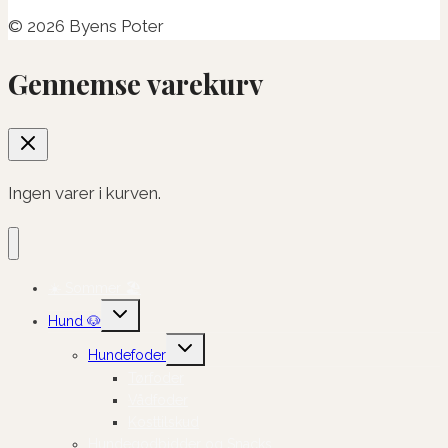
© 2026 Byens Poter
Gennemse varekurv
Ingen varer i kurven.
☀️ Sommer 🏖️
Skift
Hund 🐶
undermenu
Skift
Hundefoder
undermenu
Tørfoder
Vådfoder
Kosttilskud
Hundegodbidder og Snacks