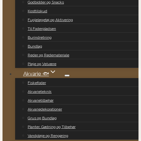
Godbidder og Snacks
Kosttilskud
Fuglelegetøj og Aktivering
Til Foderpladsen
Burindretning
Bundlag
Reder og Redemateriale
Pleje og Velvære
Akvarie 🐟
Fiskefoder
Akvarieteknik
Akvarietilbehør
Akvariedekorationer
Grus og Bundlag
Planter, Gødning og Tilbehør
Vandpleje og Rengøring