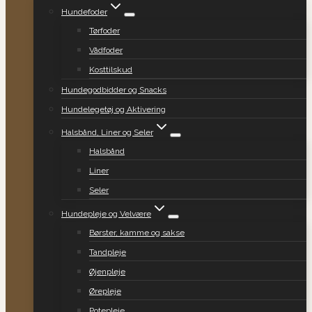
Hundefoder
Tørfoder
Vådfoder
Kosttilskud
Hundegodbidder og Snacks
Hundelegetøj og Aktivering
Halsbånd, Liner og Seler
Halsbånd
Liner
Seler
Hundepleje og Velvære
Børster, kamme og sakse
Tandpleje
Øjenpleje
Ørepleje
Potepleje