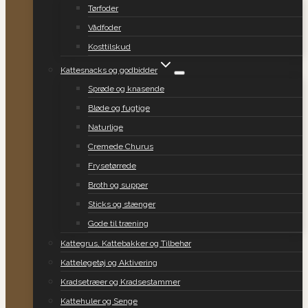
Tørfoder
Vådfoder
Kosttilskud
Kattesnacks og godbidder
Sprøde og knasende
Bløde og fugtige
Naturlige
Cremede Churus
Frysetørrede
Broth og supper
Sticks og stænger
Gode til træning
Kattegrus, Kattebakker og Tilbehør
Kattelegetøj og Aktivering
Kradsetræer og Kradsestammer
Kattehuler og Senge