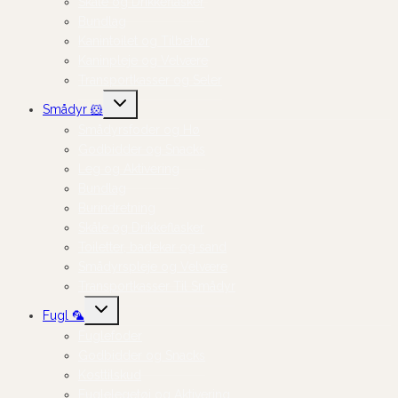
Skåle og Drikkeflasker
Bundlag
Kanintoilet og Tilbehør
Kaninpleje og Velvære
Transportkasser og Seler
Skift
Smådyr 🐹
undermenu
Smådyrsfoder og Hø
Godbidder og Snacks
Leg og Aktivering
Bundlag
Burindretning
Skåle og Drikkeflasker
Toiletter, badekar og sand
Smådyrspleje og Velvære
Transportkasser Til Smådyr
Skift
Fugl 🦜
undermenu
Fuglefoder
Godbidder og Snacks
Kosttilskud
Fuglelegetøj og Aktivering