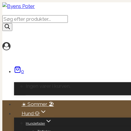
Fortsæt
til
Products
indhold
search
0
Ingen varer i kurven.
☀️ Sommer 🏖️
Hund 🐶
Hundefoder