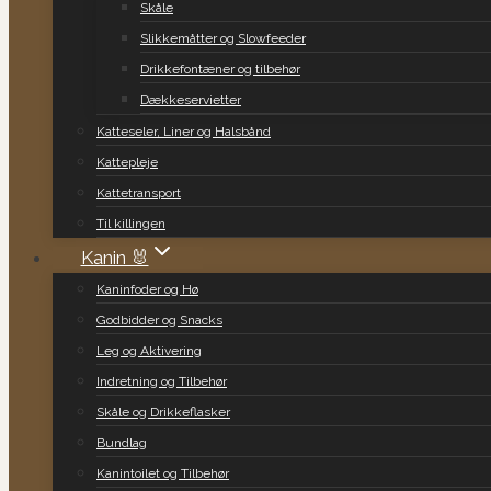
Skåle
Slikkemåtter og Slowfeeder
Drikkefontæner og tilbehør
Dækkeservietter
Katteseler, Liner og Halsbånd
Kattepleje
Kattetransport
Til killingen
Kanin 🐰
Kaninfoder og Hø
Godbidder og Snacks
Leg og Aktivering
Indretning og Tilbehør
Skåle og Drikkeflasker
Bundlag
Kanintoilet og Tilbehør