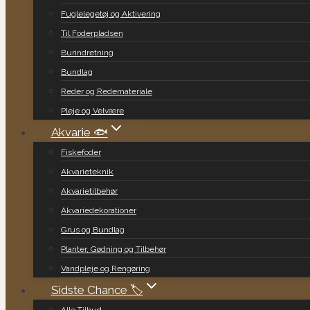
Fuglelegetøj og Aktivering
Til Foderpladsen
Burindretning
Bundlag
Reder og Redemateriale
Pleje og Velvære
Akvarie 🐟
Fiskefoder
Akvarieteknik
Akvarietilbehør
Akvariedekorationer
Grus og Bundlag
Planter, Gødning og Tilbehør
Vandpleje og Rengøring
Sidste Chance 🏷️