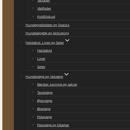
Tørfoder
Vådfoder
Kosttilskud
Hundegodbidder og Snacks
Hundelegetøj og Aktivering
Halsbånd, Liner og Seler
Halsbånd
Liner
Seler
Hundepleje og Velvære
Børster, kamme og sakse
Tandpleje
Øjenpleje
Ørepleje
Potepleje
Pelspleje og tilbehør