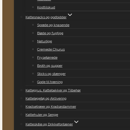
Kosttilskud
Kattesnacks og godbidder
Sprøde og knasende
Bløde og fugtige
Naturlige
Cremede Churus
Frysetørrede
Broth og supper
Sticks og stænger
Gode til træning
Kattegrus, Kattebakker og Tilbehør
Kattelegetøj og Aktivering
Kradsetræer og Kradsestammer
Kattehuler og Senge
Katteskåle og Drikkefontæner