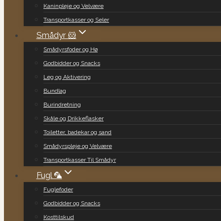
Kaninpleje og Velvære
Transportkasser og Seler
Smådyr 🐹
Smådyrsfoder og Hø
Godbidder og Snacks
Leg og Aktivering
Bundlag
Burindretning
Skåle og Drikkeflasker
Toiletter, badekar og sand
Smådyrspleje og Velvære
Transportkasser Til Smådyr
Fugl 🦜
Fuglefoder
Godbidder og Snacks
Kosttilskud