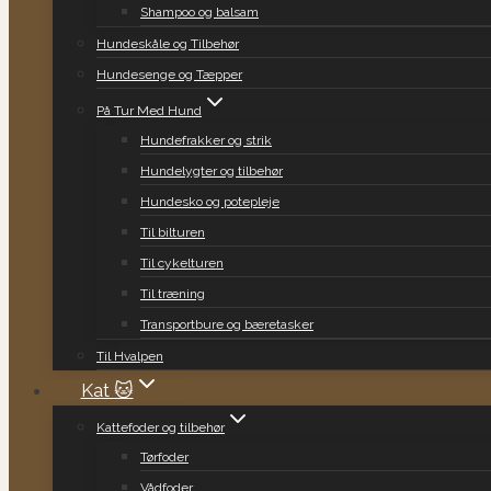
Shampoo og balsam
Hundeskåle og Tilbehør
Hundesenge og Tæpper
På Tur Med Hund
Hundefrakker og strik
Hundelygter og tilbehør
Hundesko og potepleje
Til bilturen
Til cykelturen
Til træning
Transportbure og bæretasker
Til Hvalpen
Kat 🐱
Kattefoder og tilbehør
Tørfoder
Vådfoder