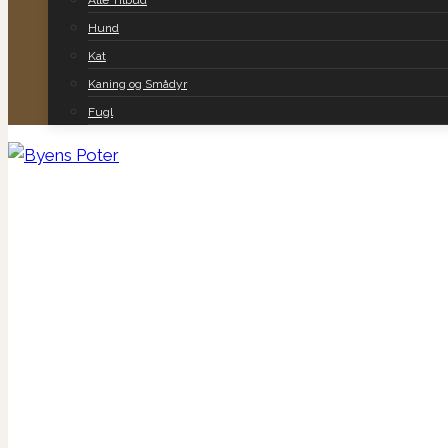
Alle Tilbud
Hund
Kat
Kaning og Smådyr
Fugl