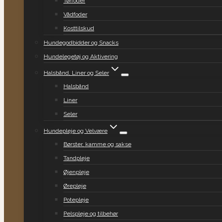
Tørfoder
Vådfoder
Kosttilskud
Hundegodbidder og Snacks
Hundelegetøj og Aktivering
Halsbånd, Liner og Seler
Halsbånd
Liner
Seler
Hundepleje og Velvære
Børster, kamme og sakse
Tandpleje
Øjenpleje
Ørepleje
Potepleje
Pelspleje og tilbehør