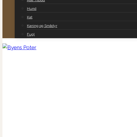
Alle Tilbud
Hund
Kat
Kaning og Smådyr
Fugl