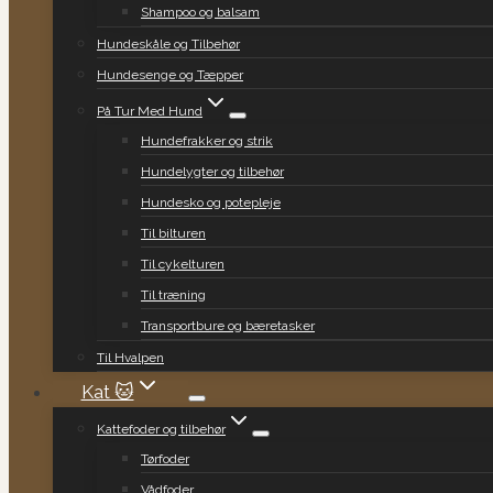
Shampoo og balsam
Hundeskåle og Tilbehør
Hundesenge og Tæpper
På Tur Med Hund
Hundefrakker og strik
Hundelygter og tilbehør
Hundesko og potepleje
Til bilturen
Til cykelturen
Til træning
Transportbure og bæretasker
Til Hvalpen
Kat 🐱
Kattefoder og tilbehør
Tørfoder
Vådfoder