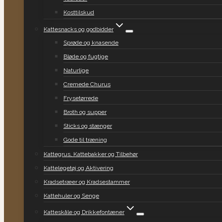
Kosttilskud
Kattesnacks og godbidder
Sprøde og knasende
Bløde og fugtige
Naturlige
Cremede Churus
Frysetørrede
Broth og supper
Sticks og stænger
Gode til træning
Kattegrus, Kattebakker og Tilbehør
Kattelegetøj og Aktivering
Kradsetræer og Kradsestammer
Kattehuler og Senge
Katteskåle og Drikkefontæner