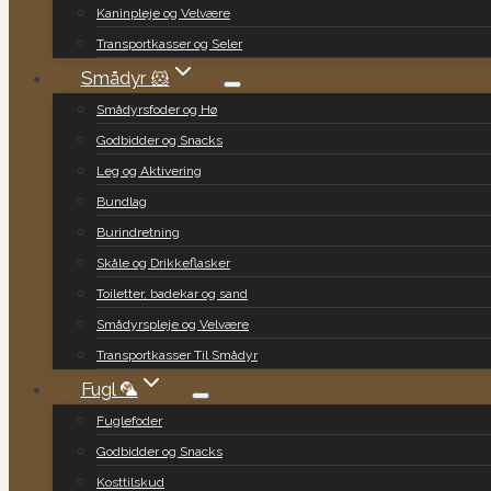
Kaninpleje og Velvære
Transportkasser og Seler
Smådyr 🐹
Smådyrsfoder og Hø
Godbidder og Snacks
Leg og Aktivering
Bundlag
Burindretning
Skåle og Drikkeflasker
Toiletter, badekar og sand
Smådyrspleje og Velvære
Transportkasser Til Smådyr
Fugl 🦜
Fuglefoder
Godbidder og Snacks
Kosttilskud