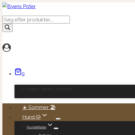
Fortsæt
til
Products
indhold
search
0
Ingen varer i kurven.
☀️ Sommer 🏖️
Hund 🐶
Hundefoder