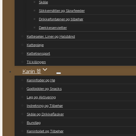
Skåle
Slikkemåtter og Slowfeeder
Drikkefontæner og tilbehør
Dækkeservietter
Katteseler, Liner og Halsbånd
Kattepleje
Kattetransport
Til killingen
Kanin 🐰
Kaninfoder og Hø
Godbidder og Snacks
Leg og Aktivering
Indretning og Tilbehør
Skåle og Drikkeflasker
Bundlag
Kanintoilet og Tilbehør