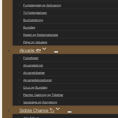
Fuglelegetøj og Aktivering
Til Foderpladsen
Burindretning
Bundlag
Reder og Redemateriale
Pleje og Velvære
Akvarie 🐟
Fiskefoder
Akvarieteknik
Akvarietilbehør
Akvariedekorationer
Grus og Bundlag
Planter, Gødning og Tilbehør
Vandpleje og Rengøring
Sidste Chance 🏷️