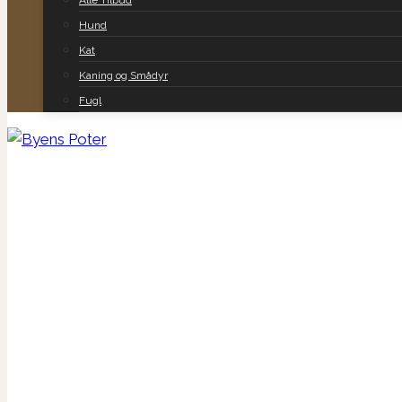
Alle Tilbud
Hund
Kat
Kaning og Smådyr
Fugl