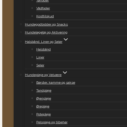
Tørfoder
Vådfoder
Kosttilskud
Hundegodbidder og Snacks
Hundelegetøj og Aktivering
Halsbånd, Liner og Seler
Halsbånd
Liner
Seler
Hundepleje og Velvære
Børster, kamme og sakse
Tandpleje
Øjenpleje
Ørepleje
Potepleje
Pelspleje og tilbehør