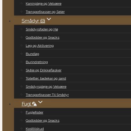
Kaninpleje og Velvære
Transportkasser og Seler
Smådyr 🐹
Smådyrsfoder og Hø
Godbidder og Snacks
Leg og Aktivering
Bundlag
Burindretning
Skåle og Drikkeflasker
Toiletter, badekar og sand
Smådyrspleje og Velvære
Transportkasser Til Smådyr
Fugl 🦜
Fuglefoder
Godbidder og Snacks
Kosttilskud