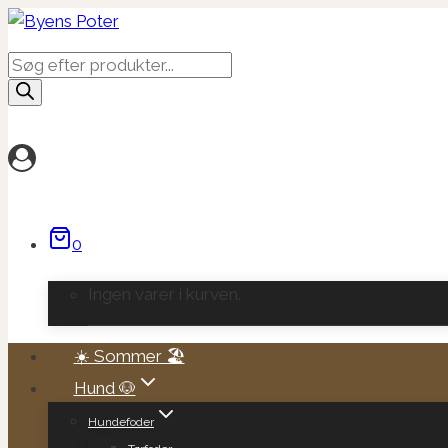
Fortsæt
til
Products
indhold
search
0
Ingen varer i kurven.
☀️ Sommer 🏖️
Hund 🐶
Hundefoder