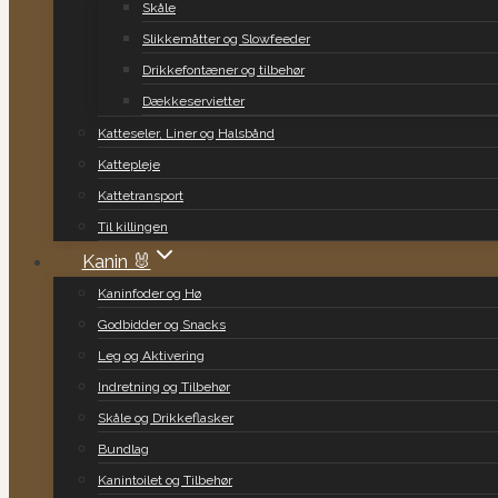
Skåle
Slikkemåtter og Slowfeeder
Drikkefontæner og tilbehør
Dækkeservietter
Katteseler, Liner og Halsbånd
Kattepleje
Kattetransport
Til killingen
Kanin 🐰
Kaninfoder og Hø
Godbidder og Snacks
Leg og Aktivering
Indretning og Tilbehør
Skåle og Drikkeflasker
Bundlag
Kanintoilet og Tilbehør