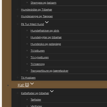
Shampoo og balsam
Hundeskåle og Tilbehør
Hundesenge og Tæpper
På Tur Med Hund
Hundefrakker og strik
Hundelygter og tilbehør
Hundesko og potepleje
Til bilturen
Til cykelturen
Til træning
Transportbure og bæretasker
Til Hvalpen
Kat 🐱
Kattefoder og tilbehør
Tørfoder
Vådfoder