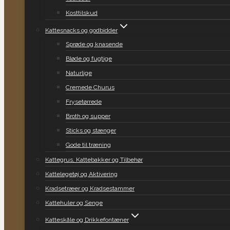
Kosttilskud
Kattesnacks og godbidder
Sprøde og knasende
Bløde og fugtige
Naturlige
Cremede Churus
Frysetørrede
Broth og supper
Sticks og stænger
Gode til træning
Kattegrus, Kattebakker og Tilbehør
Kattelegetøj og Aktivering
Kradsetræer og Kradsestammer
Kattehuler og Senge
Katteskåle og Drikkefontæner