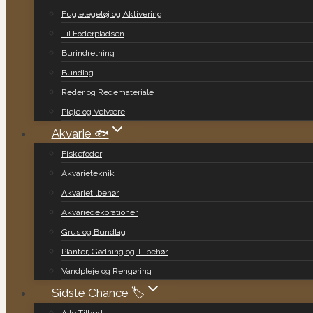
Fuglelegetøj og Aktivering
Til Foderpladsen
Burindretning
Bundlag
Reder og Redemateriale
Pleje og Velvære
Akvarie 🐟
Fiskefoder
Akvarieteknik
Akvarietilbehør
Akvariedekorationer
Grus og Bundlag
Planter, Gødning og Tilbehør
Vandpleje og Rengøring
Sidste Chance 🏷️