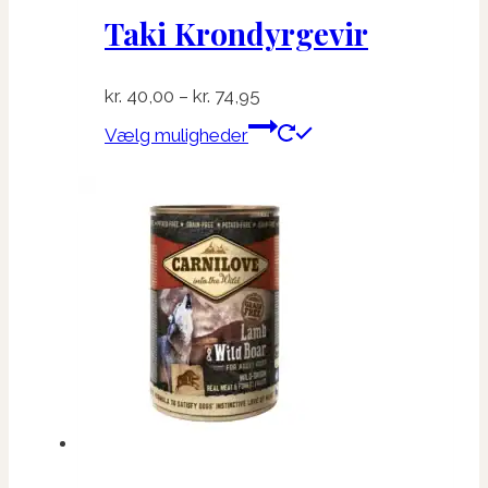
Taki Krondyrgevir
Prisinterval:
kr.
40,00
–
kr.
74,95
kr. 40,00
Dette
Vælg muligheder
til
vare
kr. 74,95
har
flere
varianter.
Mulighederne
kan
vælges
på
varesiden