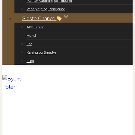
Planter, Gødning og Tilbehør
Vandpleje og Rengøring
Sidste Chance
Alle Tilbud
Hund
Kat
Kaning og Smådyr
Fugl