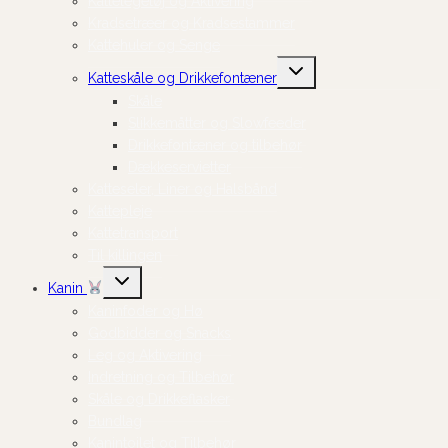
Kattelegetøj og Aktivering
Kradsetræer og Kradsestammer
Kattehuler og Senge
Skift
Katteskåle og Drikkefontæner
undermenu
Skåle
Slikkemåtter og Slowfeeder
Drikkefontæner og tilbehør
Dækkeservietter
Katteseler, Liner og Halsbånd
Kattepleje
Kattetransport
Til killingen
Skift
Kanin
undermenu
Kaninfoder og Hø
Godbidder og Snacks
Leg og Aktivering
Indretning og Tilbehør
Skåle og Drikkeflasker
Bundlag
Kanintoilet og Tilbehør