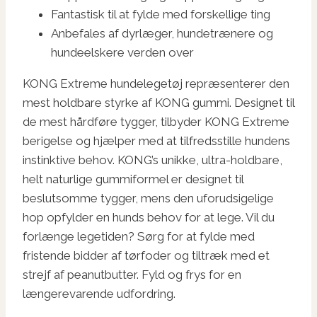
Fantastisk til at fylde med forskellige ting
Anbefales af dyrlæger, hundetrænere og
hundeelskere verden over
KONG Extreme hundelegetøj repræsenterer den
mest holdbare styrke af KONG gummi. Designet til
de mest hårdføre tygger, tilbyder KONG Extreme
berigelse og hjælper med at tilfredsstille hundens
instinktive behov. KONG’s unikke, ultra-holdbare,
helt naturlige gummiformel er designet til
beslutsomme tygger, mens den uforudsigelige
hop opfylder en hunds behov for at lege. Vil du
forlænge legetiden? Sørg for at fylde med
fristende bidder af tørfoder og tiltræk med et
strejf af peanutbutter. Fyld og frys for en
længerevarende udfordring.