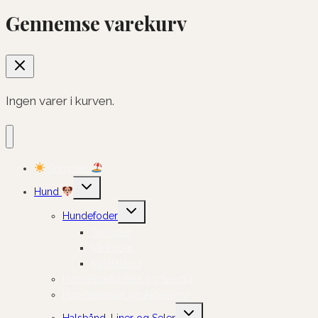
Gennemse varekurv
Ingen varer i kurven.
Sommer
Skift
Hund
undermenu
Skift
Hundefoder
undermenu
Tørfoder
Vådfoder
Kosttilskud
Hundegodbidder og Snacks
Hundelegetøj og Aktivering
Skift
Halsbånd, Liner og Seler