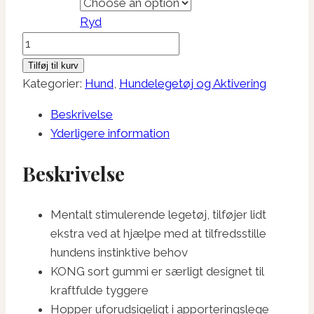
Ryd
Kong
Extreme
Tilføj til kurv
antal
Kategorier:
Hund
,
Hundelegetøj og Aktivering
Beskrivelse
Yderligere information
Beskrivelse
Mentalt stimulerende legetøj, tilføjer lidt
ekstra ved at hjælpe med at tilfredsstille
hundens instinktive behov
KONG sort gummi er særligt designet til
kraftfulde tyggere
Hopper uforudsigeligt i apporteringslege