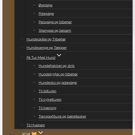
Ørepleje
Potepleje
Pelspleje og tilbehør
Shampoo og balsam
Hundeskåle og Tilbehør
Hundesenge og Tæpper
På Tur Med Hund
Hundefrakker og strik
Hundelygter og tilbehør
Hundesko og potepleje
Til bilturen
Til cykelturen
Til træning
Transportbure og bæretasker
Til Hvalpen
Kat