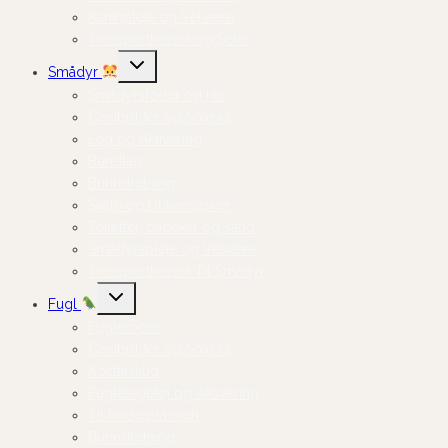
Kaninpleje og Velvære
Transportkasser og Seler
Skift
Smådyr
undermenu
Smådyrsfoder og Hø
Godbidder og Snacks
Leg og Aktivering
Bundlag
Burindretning
Skåle og Drikkeflasker
Toiletter, badekar og sand
Smådyrspleje og Velvære
Transportkasser Til Smådyr
Skift
Fugl
undermenu
Fuglefoder
Godbidder og Snacks
Kosttilskud
Fuglelegetøj og Aktivering
Til Foderpladsen
Burindretning