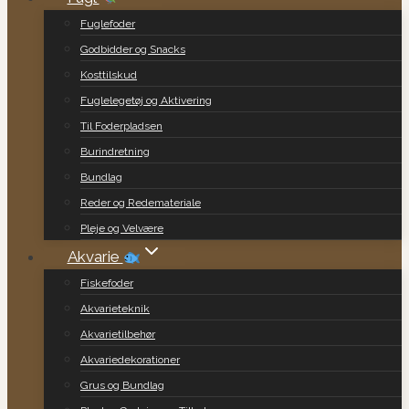
Fuglefoder
Godbidder og Snacks
Kosttilskud
Fuglelegetøj og Aktivering
Til Foderpladsen
Burindretning
Bundlag
Reder og Redemateriale
Pleje og Velvære
Akvarie
Fiskefoder
Akvarieteknik
Akvarietilbehør
Akvariedekorationer
Grus og Bundlag