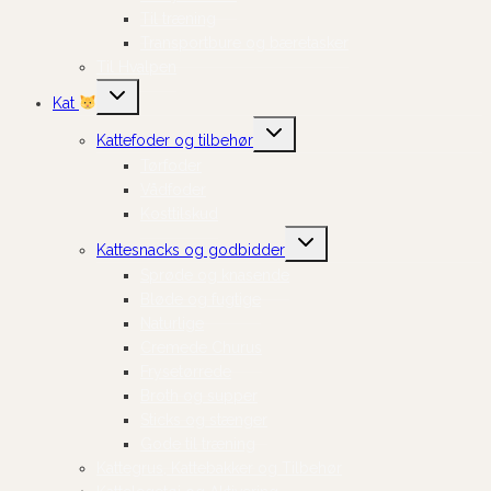
Til træning
Transportbure og bæretasker
Til Hvalpen
Skift
Kat
undermenu
Skift
Kattefoder og tilbehør
undermenu
Tørfoder
Vådfoder
Kosttilskud
Skift
Kattesnacks og godbidder
undermenu
Sprøde og knasende
Bløde og fugtige
Naturlige
Cremede Churus
Frysetørrede
Broth og supper
Sticks og stænger
Gode til træning
Kattegrus, Kattebakker og Tilbehør