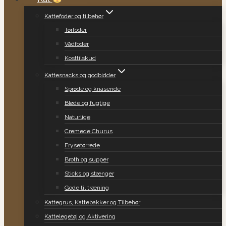
Kattefoder og tilbehør
Tørfoder
Vådfoder
Kosttilskud
Kattesnacks og godbidder
Sprøde og knasende
Bløde og fugtige
Naturlige
Cremede Churus
Frysetørrede
Broth og supper
Sticks og stænger
Gode til træning
Kattegrus, Kattebakker og Tilbehør
Kattelegetøj og Aktivering