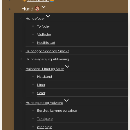
Hund
Hundefoder
Tørfoder
Vådfoder
Kosttilskud
Hundegodbidder og Snacks
Hundelegetøj og Aktivering
Halsbånd, Liner og Seler
Halsbånd
Liner
Seler
Hundepleje og Velvære
Børster, kamme og sakse
Tandpleje
Øjenpleje