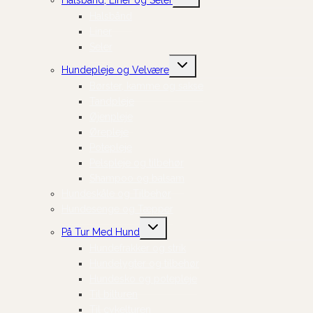
undermenu
Halsbånd
Liner
Seler
Skift
Hundepleje og Velvære
undermenu
Børster, kamme og sakse
Tandpleje
Øjenpleje
Ørepleje
Potepleje
Pelspleje og tilbehør
Shampoo og balsam
Hundeskåle og Tilbehør
Hundesenge og Tæpper
Skift
På Tur Med Hund
undermenu
Hundefrakker og strik
Hundelygter og tilbehør
Hundesko og potepleje
Til bilturen
Til cykelturen