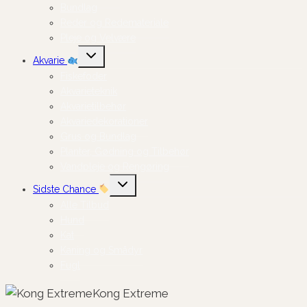
Bundlag
Reder og Redemateriale
Pleje og Velvære
Skift
Akvarie
undermenu
Fiskefoder
Akvarieteknik
Akvarietilbehør
Akvariedekorationer
Grus og Bundlag
Planter, Gødning og Tilbehør
Vandpleje og Rengøring
Skift
Sidste Chance
undermenu
Alle Tilbud
Hund
Kat
Kaning og Smådyr
Fugl
Kong Extreme