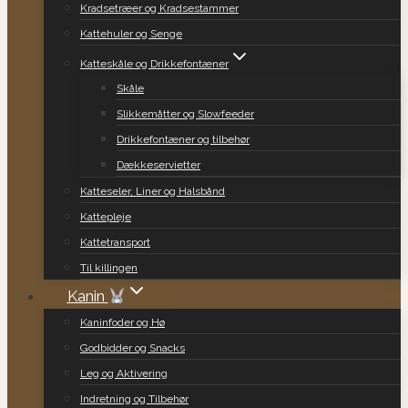
Kradsetræer og Kradsestammer
Kattehuler og Senge
Katteskåle og Drikkefontæner
Skåle
Slikkemåtter og Slowfeeder
Drikkefontæner og tilbehør
Dækkeservietter
Katteseler, Liner og Halsbånd
Kattepleje
Kattetransport
Til killingen
Kanin
Kaninfoder og Hø
Godbidder og Snacks
Leg og Aktivering
Indretning og Tilbehør