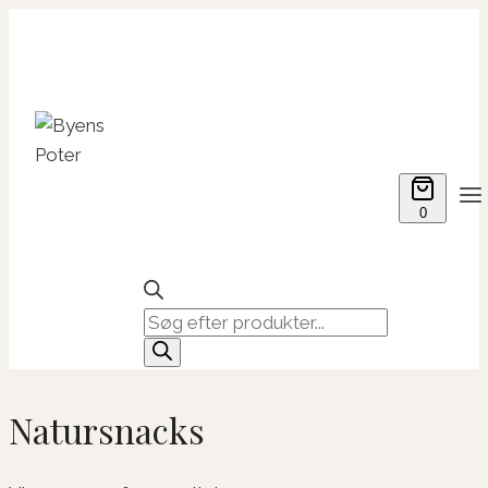
Fortsæt
til
indhold
0
Products
search
Natursnacks