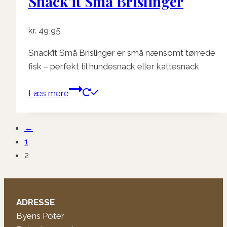
Snack’it Små Brislinger
kr.
49,95
Snack’it Små Brislinger er små nænsomt tørrede
fisk – perfekt til hundesnack eller kattesnack
Læs mere
←
1
2
ADRESSE
Byens Poter