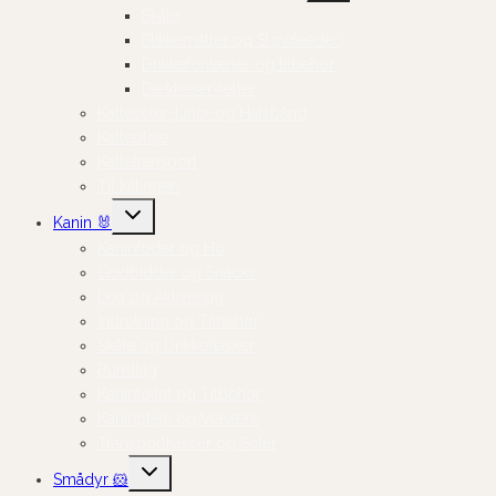
Skåle
Slikkemåtter og Slowfeeder
Drikkefontæner og tilbehør
Dækkeservietter
Katteseler, Liner og Halsbånd
Kattepleje
Kattetransport
Til killingen
Skift
Kanin 🐰
undermenu
Kaninfoder og Hø
Godbidder og Snacks
Leg og Aktivering
Indretning og Tilbehør
Skåle og Drikkeflasker
Bundlag
Kanintoilet og Tilbehør
Kaninpleje og Velvære
Transportkasser og Seler
Skift
Smådyr 🐹
undermenu