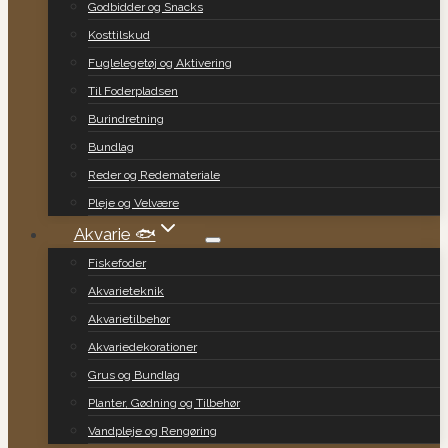
Godbidder og Snacks
Kosttilskud
Fuglelegetøj og Aktivering
Til Foderpladsen
Burindretning
Bundlag
Reder og Redemateriale
Pleje og Velvære
Akvarie 🐟
Fiskefoder
Akvarieteknik
Akvarietilbehør
Akvariedekorationer
Grus og Bundlag
Planter, Gødning og Tilbehør
Vandpleje og Rengøring