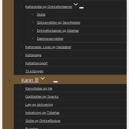
Katteskåle og Drikkefontæner
Skåle
Slikkemåtter og Slowfeeder
Drikkefontæner og tilbehør
Dækkeservietter
Katteseler, Liner og Halsbånd
Kattepleje
Kattetransport
Til killingen
Kanin 🐰
Kaninfoder og Hø
Godbidder og Snacks
Leg og Aktivering
Indretning og Tilbehør
Skåle og Drikkeflasker
Bundlag