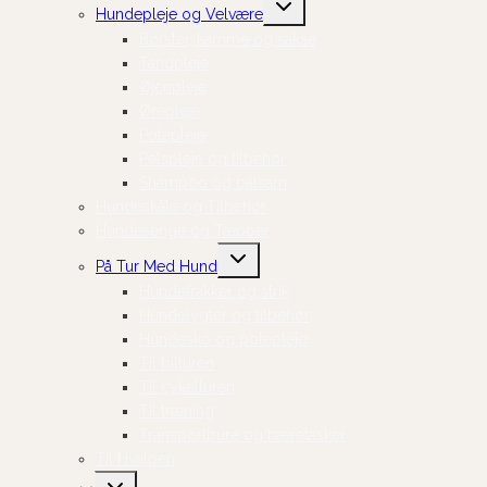
Skift
Hundepleje og Velvære
undermenu
Børster, kamme og sakse
Tandpleje
Øjenpleje
Ørepleje
Potepleje
Pelspleje og tilbehør
Shampoo og balsam
Hundeskåle og Tilbehør
Hundesenge og Tæpper
Skift
På Tur Med Hund
undermenu
Hundefrakker og strik
Hundelygter og tilbehør
Hundesko og potepleje
Til bilturen
Til cykelturen
Til træning
Transportbure og bæretasker
Til Hvalpen
Skift