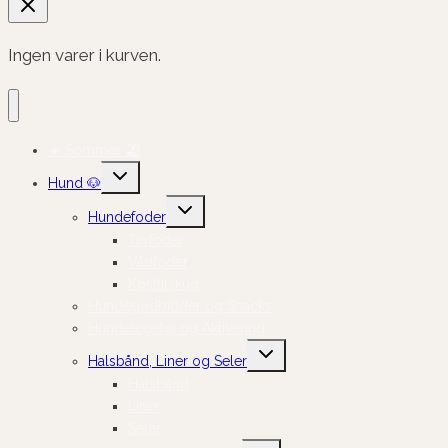
Ingen varer i kurven.
☀️ Sommer 🏖️
Skift
Hund 🐶
undermenu
Skift
Hundefoder
undermenu
Tørfoder
Vådfoder
Kosttilskud
Hundegodbidder og Snacks
Hundelegetøj og Aktivering
Skift
Halsbånd, Liner og Seler
undermenu
Halsbånd
Liner
Seler