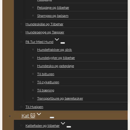
Pelspleje og tilbehør
Shampoo og balsam
Hundeskåle og Tilbehør
Hundesenge og Tæpper
På Tur Med Hund
Hundefrakker og strik
Hundelygter og tilbehør
Hundesko og potepleje
Til bilturen
Til cykelturen
Til træning
Transportbure og bæretasker
Til Hvalpen
Kat 🐱
Kattefoder og tilbehør