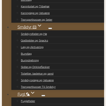
Kanintoilet og Tilbehør
Kaninpleje og Velvære
Transportkasser og Seler
Smådyr 🐹
Smådyrsfoder og Hø
Godbidder og Snacks
Leg og Aktivering
Bundlag
Burindretning
Skåle og Drikkeflasker
Toiletter, badekar og sand
Smådyrspleje og Velvære
Transportkasser Til Smådyr
Fugl 🦜
Fuglefoder