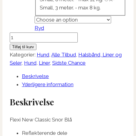
Small, 3 meter. - max 8 kg.
Ryd
Flexi
New
Tilføj til kurv
Classic
Kategorier:
Hund
,
Alle Tilbud
,
Halsbånd, Liner og
Snor
Seler
,
Hund
,
Liner
,
Sidste Chance
Blå
Beskrivelse
antal
Yderligere information
Beskrivelse
Flexi New Classic Snor Blå
Reflekterende dele