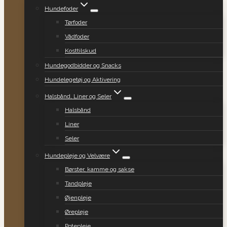
Hundefoder
Tørfoder
Vådfoder
Kosttilskud
Hundegodbidder og Snacks
Hundelegetøj og Aktivering
Halsbånd, Liner og Seler
Halsbånd
Liner
Seler
Hundepleje og Velvære
Børster, kamme og sakse
Tandpleje
Øjenpleje
Ørepleje
Potepleje