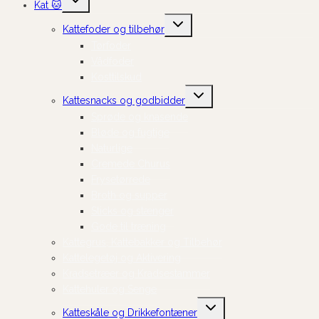
Kat 🐱
undermenu
Skift
Kattefoder og tilbehør
undermenu
Tørfoder
Vådfoder
Kosttilskud
Skift
Kattesnacks og godbidder
undermenu
Sprøde og knasende
Bløde og fugtige
Naturlige
Cremede Churus
Frysetørrede
Broth og supper
Sticks og stænger
Gode til træning
Kattegrus, Kattebakker og Tilbehør
Kattelegetøj og Aktivering
Kradsetræer og Kradsestammer
Kattehuler og Senge
Skift
Katteskåle og Drikkefontæner
undermenu