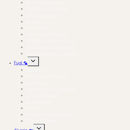
Smådyrsfoder og Hø
Godbidder og Snacks
Leg og Aktivering
Bundlag
Burindretning
Skåle og Drikkeflasker
Toiletter, badekar og sand
Smådyrspleje og Velvære
Transportkasser Til Smådyr
Skift
Fugl 🦜
undermenu
Fuglefoder
Godbidder og Snacks
Kosttilskud
Fuglelegetøj og Aktivering
Til Foderpladsen
Burindretning
Bundlag
Reder og Redemateriale
Pleje og Velvære
Skift