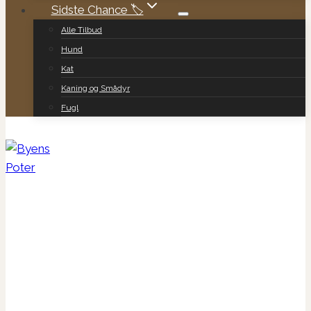
Sidste Chance 🏷️
Alle Tilbud
Hund
Kat
Kaning og Smådyr
Fugl