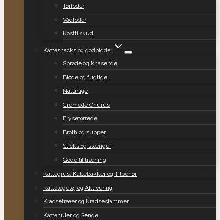
Tørfoder
Vådfoder
Kosttilskud
Kattesnacks og godbidder
Sprøde og knasende
Bløde og fugtige
Naturlige
Cremede Churus
Frysetørrede
Broth og supper
Sticks og stænger
Gode til træning
Kattegrus, Kattebakker og Tilbehør
Kattelegetøj og Aktivering
Kradsetræer og Kradsestammer
Kattehuler og Senge