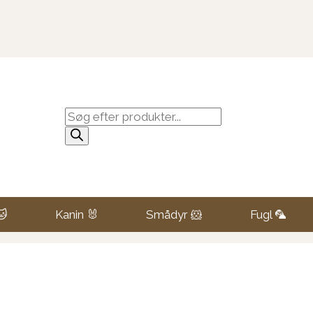
Products
search
🐱
Kanin 🐰
Smådyr 🐹
Fugl 🦜