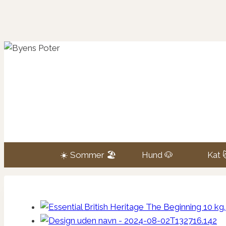
Fortsæt
til
indhold
☀️ Sommer 🏖️
Hund 🐶
Kat 