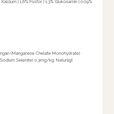
 Kalcium | 1.6% Fosfor | 1.3% Glukosamin | 0.09%
Mangan (Manganese Chelate Monohydrate)
odium Selenite) 0,3mg/kg. Naturligt