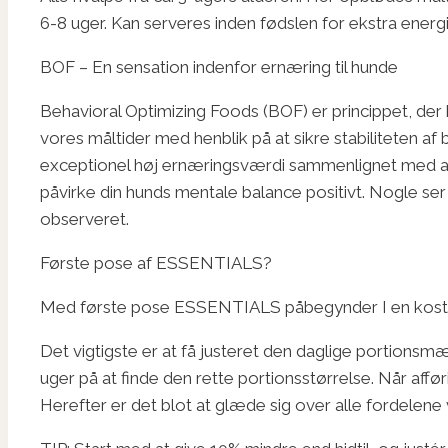
6-8 uger. Kan serveres inden fødslen for ekstra energ
BOF – En sensation indenfor ernæring til hunde
Behavioral Optimizing Foods (BOF) er princippet, de
vores måltider med henblik på at sikre stabiliteten af
exceptionel høj ernæringsværdi sammenlignet med a
påvirke din hunds mentale balance positivt. Nogle ser
observeret.
Første pose af ESSENTIALS?
Med første pose ESSENTIALS påbegynder I en kostmæss
Det vigtigste er at få justeret den daglige portionsmæ
uger på at finde den rette portionsstørrelse. Når a
Herefter er det blot at glæde sig over alle fordelen