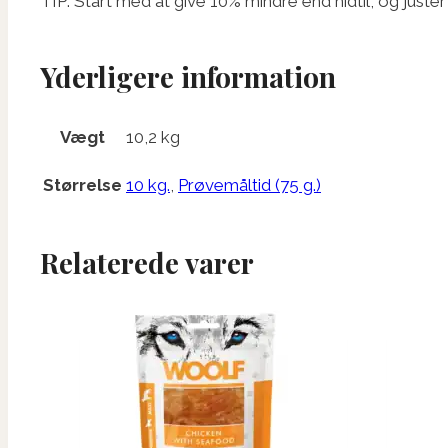
TIP: Start med at give 10% mindre end hidtil, og justér
Yderligere information
Vægt
10,2 kg
Størrelse
10 kg.
,
Prøvemåltid (75 g.)
Relaterede varer