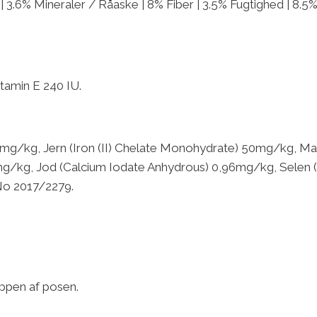
 3.6% Mineraler / Råaske | 8% Fiber | 3.5% Fugtighed | 8.5%
tamin E 240 IU.
0mg/kg, Jern (Iron (II) Chelate Monohydrate) 50mg/kg, 
/kg, Jod (Calcium Iodate Anhydrous) 0,96mg/kg, Selen (S
No 2017/2279.
oppen af posen.