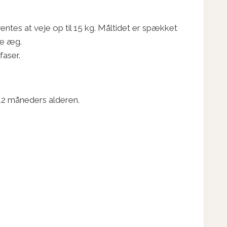
tes at veje op til 15 kg. Måltidet er spækket
le æg.
aser.
12 måneders alderen.