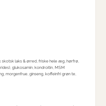
isk skotsk laks & ørred, friske hele æg, hørfrø,
arides), glukosamin, kondroitin, MSM
g, morgenfrue, ginseng, koffeinfri grøn te,