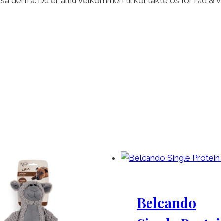
 så derfra. Du er altid velkommen til kontakte os for råd & v
Belcando