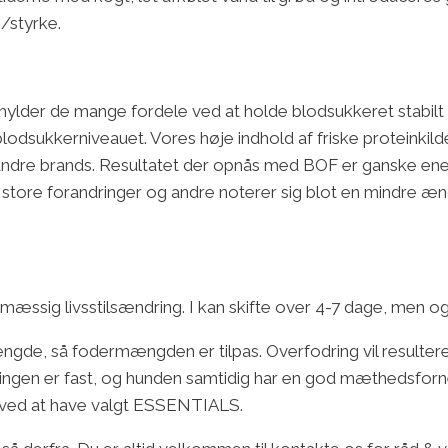
i/styrke.
r hylder de mange fordele ved at holde blodsukkeret stabi
 blodsukkerniveauet. Vores høje indhold af friske proteinki
ndre brands. Resultatet der opnås med BOF er ganske ene
 store forandringer og andre noterer sig blot en mindre æn
ig livsstilsændring. I kan skifte over 4-7 dage, men ogs
ngde, så fodermængden er tilpas. Overfodring vil resultere 
fføringen er fast, og hunden samtidig har en god mæthedsf
e ved at have valgt ESSENTIALS.