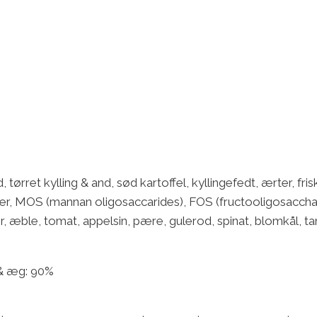
nd, tørret kylling & and, sød kartoffel, kyllingefedt, ærter, fr
raler, MOS (mannan oligosaccarides), FOS (fructooligosacch
 æble, tomat, appelsin, pære, gulerod, spinat, blomkål, tan
d & æg: 90%