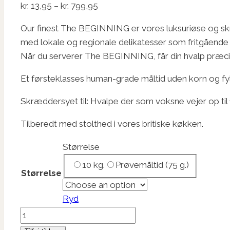
Prisinterval:
kr.
13,95
–
kr.
799,95
kr. 13,95
Our finest The BEGINNING er vores luksuriøse og skræ
til
med lokale og regionale delikatesser som fritgående bri
kr. 799,95
Når du serverer The BEGINNING, får din hvalp præci
Et førsteklasses human-grade måltid uden korn og fyld
Skræddersyet til: Hvalpe der som voksne vejer op ti
Tilberedt med stolthed i vores britiske køkken.
Størrelse
10 kg.
Prøvemåltid (75 g.)
Størrelse
Ryd
Essential
British