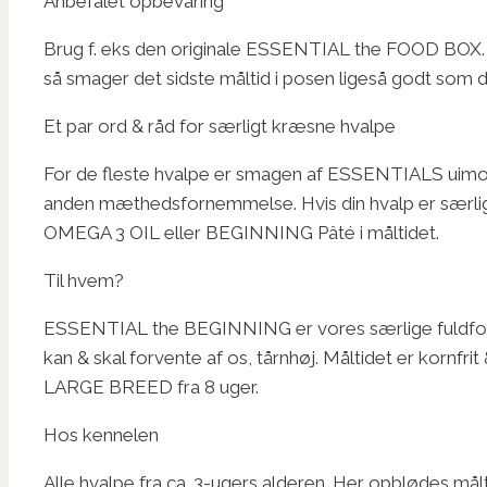
Anbefalet opbevaring
Brug f. eks den originale ESSENTIAL the FOOD BOX. Opb
så smager det sidste måltid i posen ligeså godt som d
Et par ord & råd for særligt kræsne hvalpe
For de fleste hvalpe er smagen af ESSENTIALS uimod
anden mæthedsfornemmelse. Hvis din hvalp er særligt
OMEGA 3 OIL eller BEGINNING Pâté i måltidet.
Til hvem?
ESSENTIAL the BEGINNING er vores særlige fuldfodermå
kan & skal forvente af os, tårnhøj. Måltidet er kornfr
LARGE BREED fra 8 uger.
Hos kennelen
Alle hvalpe fra ca. 3-ugers alderen. Her opblødes målt