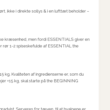
 ikke i direkte sollys & i en lufttæt beholder –
 ikke kræsenhed, men fordi ESSENTIALS giver en
r rør 1-2 spiseskefulde af ESSENTIAL the
 kg. Kvaliteten af ingredienserne er, som du
 vejer +15 kg, skal starte på the BEGINNING
radvist. Serveres for tæven, til at hvalpene er