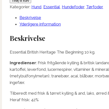
Tilføj til kurv
Heritage
Kategorier:
Hund
,
Essential
,
Hundefoder
,
Tørfoder
The
Beskrivelse
Beginning
Yderligere information
10
kg.
Beskrivelse
antal
Essential British Heritage The Beginning 10 kg.
Ingredienser
: Frisk fritgående kylling & britisk landa
kartoffel, leverfond, lucernespirer, vitaminer & mine
(metylsulfonylmetan), tranebær, acai, blåbær, morbær,
ingefær.
Tilberedt med frisk & tørret kylling & and, laks, ørre
Heraf frisk: 42%