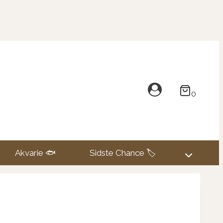
0
Akvarie 🐟
Sidste Chance 🏷️