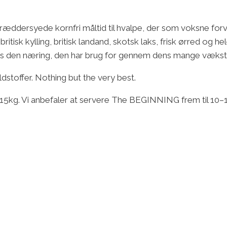
ddersyede kornfri måltid til hvalpe, der som voksne forven
tisk kylling, britisk landand, skotsk laks, frisk ørred og he
s den næring, den har brug for gennem dens mange vækstf
stoffer. Nothing but the very best.
l 15kg. Vi anbefaler at servere The BEGINNING frem til 10–