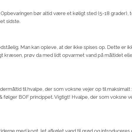
evaringen bør altid være et køligt sted (5-18 grader), tørt,
et sidste.
ståelig. Man kan opleve, at der ikke spises op. Dette er
 kræsen, prøv da med lidt opvarmet vand på måltidet elle
ltid til hvalpe, der som voksne vejer op til maksimalt 15
it & følger BOF princippet. Vigtigt! Hvalpe, der som voksne
iderne med kogt, let afkølet vand til grød og introduceres g