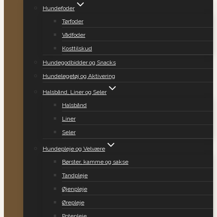
Hundefoder
Tørfoder
Vådfoder
Kosttilskud
Hundegodbidder og Snacks
Hundelegetøj og Aktivering
Halsbånd, Liner og Seler
Halsbånd
Liner
Seler
Hundepleje og Velvære
Børster, kamme og sakse
Tandpleje
Øjenpleje
Ørepleje
Potepleje