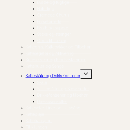
Bløde og fugtige
Naturlige
Cremede Churus
Frysetørrede
Broth og supper
Sticks og stænger
Gode til træning
Kattegrus, Kattebakker og Tilbehør
Kattelegetøj og Aktivering
Kradsetræer og Kradsestammer
Kattehuler og Senge
Skift
Katteskåle og Drikkefontæner
undermenu
Skåle
Slikkemåtter og Slowfeeder
Drikkefontæner og tilbehør
Dækkeservietter
Katteseler, Liner og Halsbånd
Kattepleje
Kattetransport
Til killingen