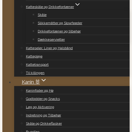
Katteskåle og Drikkefontæner
Skåle
Slikkemåtter og Slowfeeder
Drikkefontæner og tilbehør
Dækkeservietter
Katteseler, Liner og Halsbånd
Kattepleje
Kattetransport
Til killingen
Kanin 🐰
Kaninfoder og Hø
Godbidder og Snacks
Leg og Aktivering
Indretning og Tilbehør
Skåle og Drikkeflasker
Bundlag