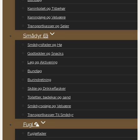
Kanintoilet og Tilbehør
Kaninpleje og Velvære
Transportkasser og Seler
Smådyr 🐹
Smådyrsfoder og Hø
Godbidder og Snacks
Leg og Aktivering
Bundlag
Burindretning
Skåle og Drikkeflasker
Toiletter, badekar og sand
Smådyrspleje og Velvære
Transportkasser Til Smådyr
Fugl 🦜
Fuglefoder