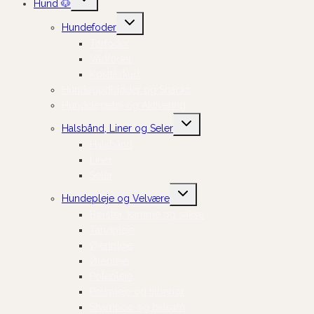
Hund 🐶
undermenu
Skift
Hundefoder
undermenu
Tørfoder
Vådfoder
Kosttilskud
Hundegodbidder og Snacks
Hundelegetøj og Aktivering
Skift
Halsbånd, Liner og Seler
undermenu
Halsbånd
Liner
Seler
Skift
Hundepleje og Velvære
undermenu
Børster, kamme og sakse
Tandpleje
Øjenpleje
Ørepleje
Potepleje
Pelspleje og tilbehør
Shampoo og balsam