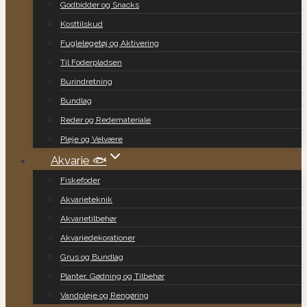
Godbidder og Snacks
Kosttilskud
Fuglelegetøj og Aktivering
Til Foderpladsen
Burindretning
Bundlag
Reder og Redemateriale
Pleje og Velvære
Akvarie 🐟
Fiskefoder
Akvarieteknik
Akvarietilbehør
Akvariedekorationer
Grus og Bundlag
Planter, Gødning og Tilbehør
Vandpleje og Rengøring