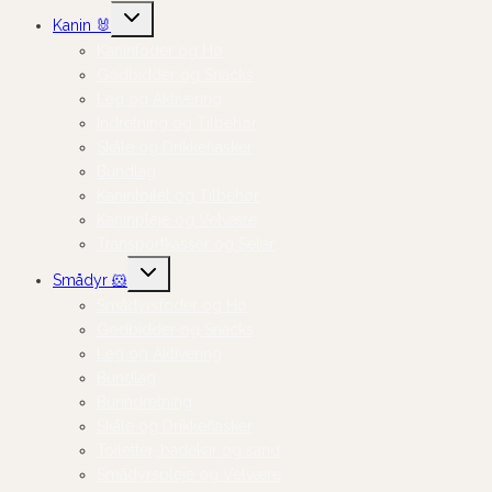
Skift
Kanin 🐰
undermenu
Kaninfoder og Hø
Godbidder og Snacks
Leg og Aktivering
Indretning og Tilbehør
Skåle og Drikkeflasker
Bundlag
Kanintoilet og Tilbehør
Kaninpleje og Velvære
Transportkasser og Seler
Skift
Smådyr 🐹
undermenu
Smådyrsfoder og Hø
Godbidder og Snacks
Leg og Aktivering
Bundlag
Burindretning
Skåle og Drikkeflasker
Toiletter, badekar og sand
Smådyrspleje og Velvære