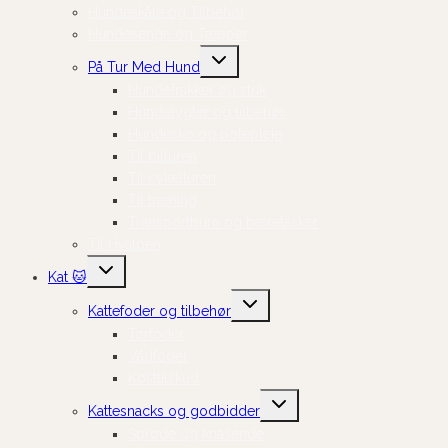
Hundeskåle og Tilbehør
Hundesenge og Tæpper
Skift
På Tur Med Hund
undermenu
Hundefrakker og strik
Hundelygter og tilbehør
Hundesko og potepleje
Til bilturen
Til cykelturen
Til træning
Transportbure og bæretasker
Til Hvalpen
Skift
Kat 🐱
undermenu
Skift
Kattefoder og tilbehør
undermenu
Tørfoder
Vådfoder
Kosttilskud
Skift
Kattesnacks og godbidder
undermenu
Sprøde og knasende