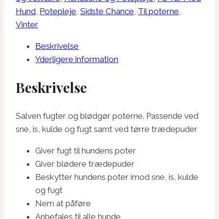
Hund
,
Potepleje
,
Sidste Chance
,
Til poterne
,
Vinter
Beskrivelse
Yderligere information
Beskrivelse
Salven fugter og blødgør poterne. Passende ved
sne, is, kulde og fugt samt ved tørre trædepuder
Giver fugt til hundens poter
Giver blødere trædepuder
Beskytter hundens poter imod sne, is, kulde
og fugt
Nem at påføre
Anbefales til alle hunde