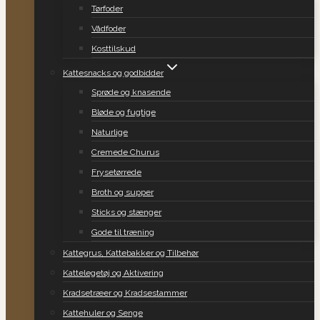
Tørfoder
Vådfoder
Kosttilskud
Kattesnacks og godbidder
Sprøde og knasende
Bløde og fugtige
Naturlige
Cremede Churus
Frysetørrede
Broth og supper
Sticks og stænger
Gode til træning
Kattegrus, Kattebakker og Tilbehør
Kattelegetøj og Aktivering
Kradsetræer og Kradsestammer
Kattehuler og Senge