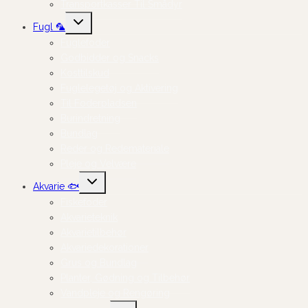
Transportkasser Til Smådyr
Skift
Fugl 🦜
undermenu
Fuglefoder
Godbidder og Snacks
Kosttilskud
Fuglelegetøj og Aktivering
Til Foderpladsen
Burindretning
Bundlag
Reder og Redemateriale
Pleje og Velvære
Skift
Akvarie 🐟
undermenu
Fiskefoder
Akvarieteknik
Akvarietilbehør
Akvariedekorationer
Grus og Bundlag
Planter, Gødning og Tilbehør
Vandpleje og Rengøring
Skift