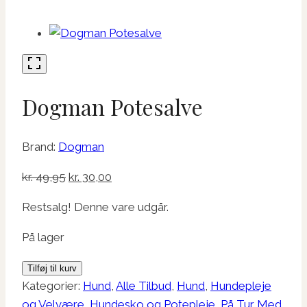
Dogman Potesalve
Brand:
Dogman
Den
Den
kr.
49,95
kr.
30,00
oprindelige
aktuelle
Restsalg! Denne vare udgår.
pris
pris
var:
er:
På lager
kr. 49,95.
kr. 30,00.
Dogman
Tilføj til kurv
Potesalve
Kategorier:
Hund
,
Alle Tilbud
,
Hund
,
Hundepleje
antal
og Velvære
,
Hundesko og Potepleje
,
På Tur Med