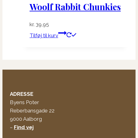
Woolf Rabbit Chunkies
kr.
39,95
Tilføj til kurv
ADRESSE
Byens Poter
Reberbansgade 22
9000 Aalborg
–
Find vej