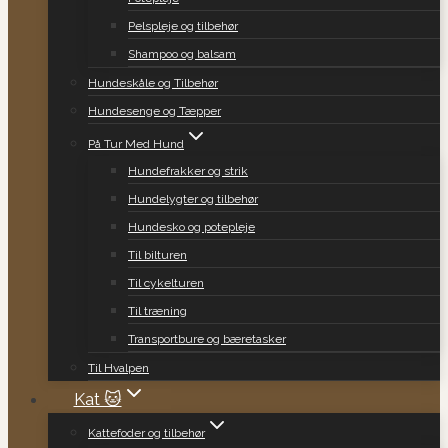
Pelspleje og tilbehør
Shampoo og balsam
Hundeskåle og Tilbehør
Hundesenge og Tæpper
På Tur Med Hund
Hundefrakker og strik
Hundelygter og tilbehør
Hundesko og potepleje
Til bilturen
Til cykelturen
Til træning
Transportbure og bæretasker
Til Hvalpen
Kat 🐱
Kattefoder og tilbehør