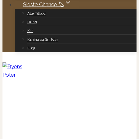
Sidste Chance 🏷️
Alle Tilbud
Hund
Kat
Kaning og Smådyr
Fugl