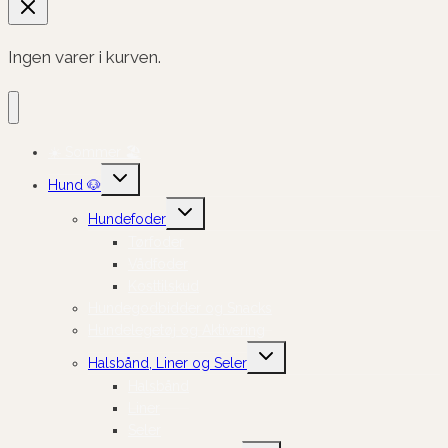
Ingen varer i kurven.
☀️ Sommer 🏖️
Skift
Hund 🐶
undermenu
Skift
Hundefoder
undermenu
Tørfoder
Vådfoder
Kosttilskud
Hundegodbidder og Snacks
Hundelegetøj og Aktivering
Skift
Halsbånd, Liner og Seler
undermenu
Halsbånd
Liner
Seler