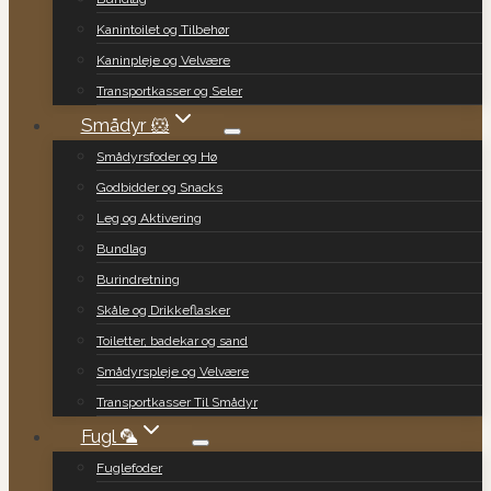
Kanintoilet og Tilbehør
Kaninpleje og Velvære
Transportkasser og Seler
Smådyr 🐹
Smådyrsfoder og Hø
Godbidder og Snacks
Leg og Aktivering
Bundlag
Burindretning
Skåle og Drikkeflasker
Toiletter, badekar og sand
Smådyrspleje og Velvære
Transportkasser Til Smådyr
Fugl 🦜
Fuglefoder