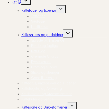
Kat 🐱
undermenu
Skift
Kattefoder og tilbehør
undermenu
Tørfoder
Vådfoder
Kosttilskud
Skift
Kattesnacks og godbidder
undermenu
Sprøde og knasende
Bløde og fugtige
Naturlige
Cremede Churus
Frysetørrede
Broth og supper
Sticks og stænger
Gode til træning
Kattegrus, Kattebakker og Tilbehør
Kattelegetøj og Aktivering
Kradsetræer og Kradsestammer
Kattehuler og Senge
Skift
Katteskåle og Drikkefontæner
undermenu