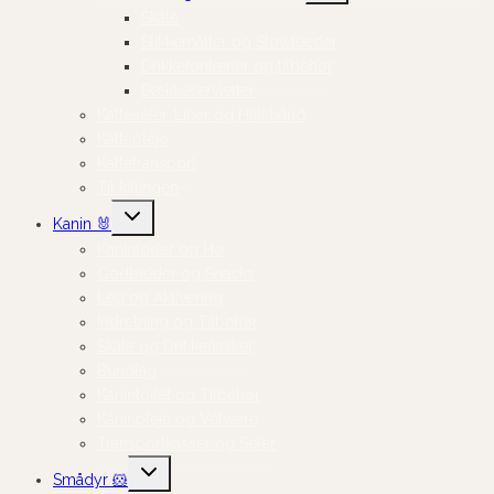
Skåle
Slikkemåtter og Slowfeeder
Drikkefontæner og tilbehør
Dækkeservietter
Katteseler, Liner og Halsbånd
Kattepleje
Kattetransport
Til killingen
Skift
Kanin 🐰
undermenu
Kaninfoder og Hø
Godbidder og Snacks
Leg og Aktivering
Indretning og Tilbehør
Skåle og Drikkeflasker
Bundlag
Kanintoilet og Tilbehør
Kaninpleje og Velvære
Transportkasser og Seler
Skift
Smådyr 🐹
undermenu