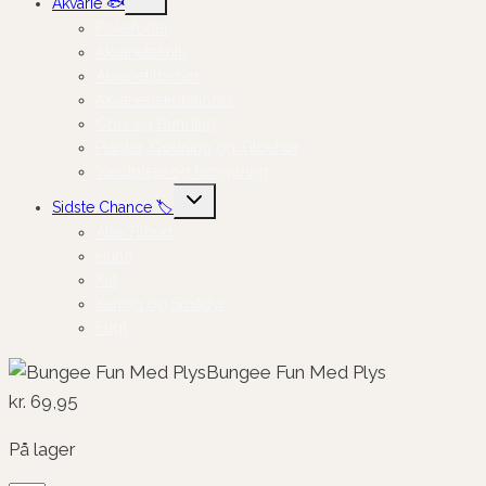
Akvarie 🐟
undermenu
Fiskefoder
Akvarieteknik
Akvarietilbehør
Akvariedekorationer
Grus og Bundlag
Planter, Gødning og Tilbehør
Vandpleje og Rengøring
Skift
Sidste Chance 🏷️
undermenu
Alle Tilbud
Hund
Kat
Kaning og Smådyr
Fugl
Bungee Fun Med Plys
kr.
69,95
På lager