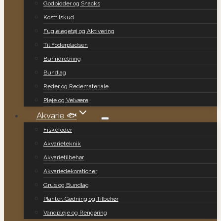
Godbidder og Snacks
Kosttilskud
Fuglelegetøj og Aktivering
Til Foderpladsen
Burindretning
Bundlag
Reder og Redemateriale
Pleje og Velvære
Akvarie 🐟
Fiskefoder
Akvarieteknik
Akvarietilbehør
Akvariedekorationer
Grus og Bundlag
Planter, Gødning og Tilbehør
Vandpleje og Rengøring