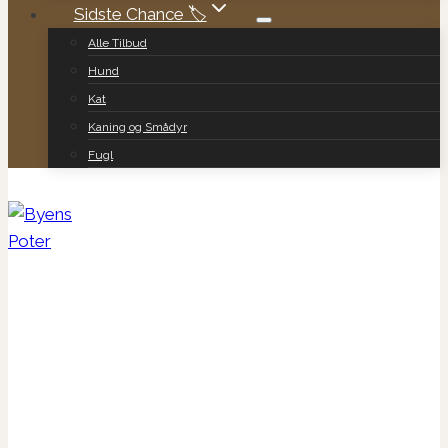
Sidste Chance 🏷️
Alle Tilbud
Hund
Kat
Kaning og Smådyr
Fugl