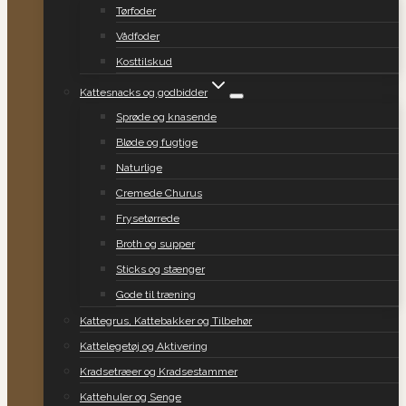
Tørfoder
Vådfoder
Kosttilskud
Kattesnacks og godbidder
Sprøde og knasende
Bløde og fugtige
Naturlige
Cremede Churus
Frysetørrede
Broth og supper
Sticks og stænger
Gode til træning
Kattegrus, Kattebakker og Tilbehør
Kattelegetøj og Aktivering
Kradsetræer og Kradsestammer
Kattehuler og Senge