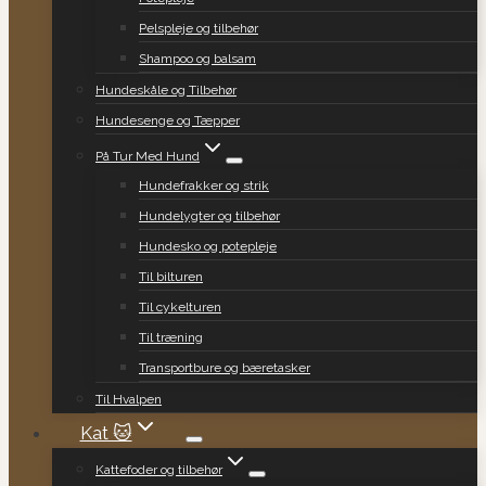
Pelspleje og tilbehør
Shampoo og balsam
Hundeskåle og Tilbehør
Hundesenge og Tæpper
På Tur Med Hund
Hundefrakker og strik
Hundelygter og tilbehør
Hundesko og potepleje
Til bilturen
Til cykelturen
Til træning
Transportbure og bæretasker
Til Hvalpen
Kat 🐱
Kattefoder og tilbehør