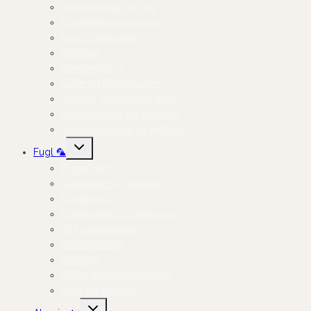
Smådyrsfoder og Hø
Godbidder og Snacks
Leg og Aktivering
Bundlag
Burindretning
Skåle og Drikkeflasker
Toiletter, badekar og sand
Smådyrspleje og Velvære
Transportkasser Til Smådyr
Skift
Fugl 🦜
undermenu
Fuglefoder
Godbidder og Snacks
Kosttilskud
Fuglelegetøj og Aktivering
Til Foderpladsen
Burindretning
Bundlag
Reder og Redemateriale
Pleje og Velvære
Skift