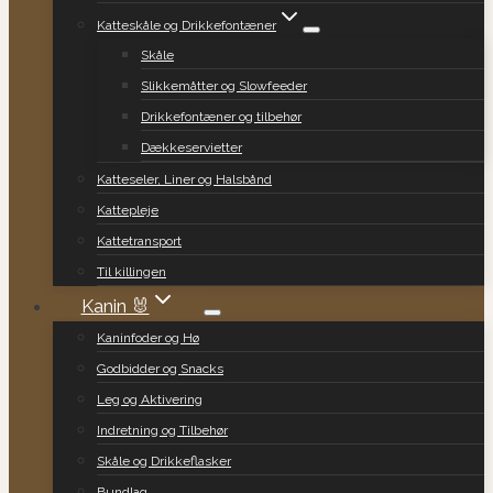
Katteskåle og Drikkefontæner
Skåle
Slikkemåtter og Slowfeeder
Drikkefontæner og tilbehør
Dækkeservietter
Katteseler, Liner og Halsbånd
Kattepleje
Kattetransport
Til killingen
Kanin 🐰
Kaninfoder og Hø
Godbidder og Snacks
Leg og Aktivering
Indretning og Tilbehør
Skåle og Drikkeflasker
Bundlag