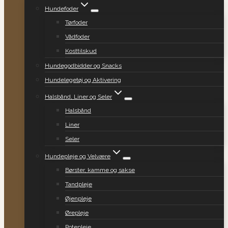
Hundefoder
Tørfoder
Vådfoder
Kosttilskud
Hundegodbidder og Snacks
Hundelegetøj og Aktivering
Halsbånd, Liner og Seler
Halsbånd
Liner
Seler
Hundepleje og Velvære
Børster, kamme og sakse
Tandpleje
Øjenpleje
Ørepleje
Potepleje