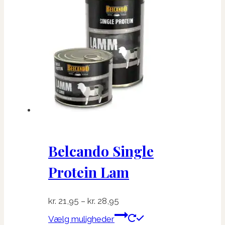
Belcando Single
Protein Lam
Prisinterval:
kr.
21,95
–
kr.
28,95
kr. 21,95
Dette
Vælg muligheder