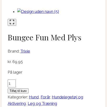
Bungee Fun Med Plys
Brand:
Trixie
kr.
69,95
På lager
Bungee
Fun
Tilføj til kurv
Med
Kategorier:
Hund
,
Forår
,
Hundelegetøj og
Plys
Aktivering
,
Leg og Træning