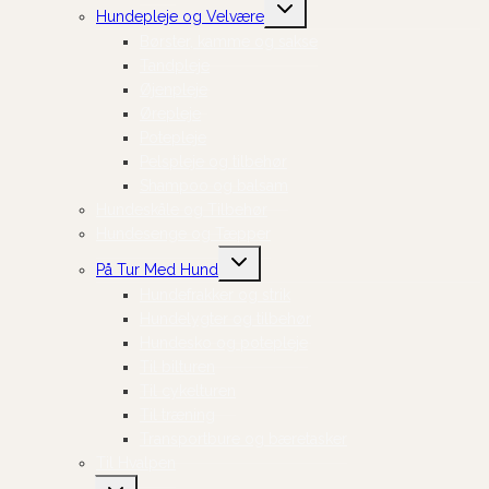
Skift
Hundepleje og Velvære
undermenu
Børster, kamme og sakse
Tandpleje
Øjenpleje
Ørepleje
Potepleje
Pelspleje og tilbehør
Shampoo og balsam
Hundeskåle og Tilbehør
Hundesenge og Tæpper
Skift
På Tur Med Hund
undermenu
Hundefrakker og strik
Hundelygter og tilbehør
Hundesko og potepleje
Til bilturen
Til cykelturen
Til træning
Transportbure og bæretasker
Til Hvalpen
Skift