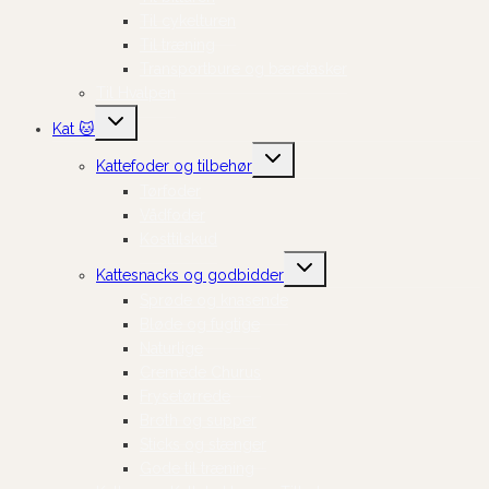
Til cykelturen
Til træning
Transportbure og bæretasker
Til Hvalpen
Skift
Kat 🐱
undermenu
Skift
Kattefoder og tilbehør
undermenu
Tørfoder
Vådfoder
Kosttilskud
Skift
Kattesnacks og godbidder
undermenu
Sprøde og knasende
Bløde og fugtige
Naturlige
Cremede Churus
Frysetørrede
Broth og supper
Sticks og stænger
Gode til træning