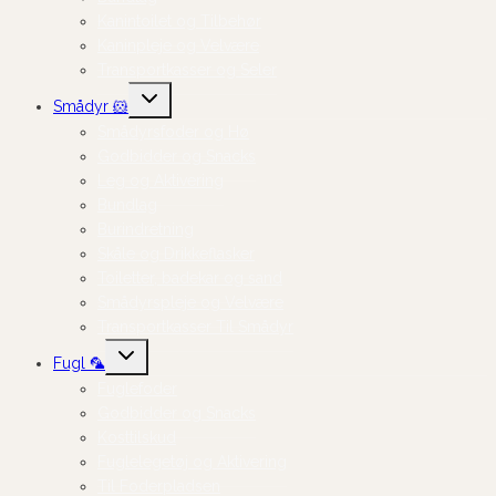
Kanintoilet og Tilbehør
Kaninpleje og Velvære
Transportkasser og Seler
Skift
Smådyr 🐹
undermenu
Smådyrsfoder og Hø
Godbidder og Snacks
Leg og Aktivering
Bundlag
Burindretning
Skåle og Drikkeflasker
Toiletter, badekar og sand
Smådyrspleje og Velvære
Transportkasser Til Smådyr
Skift
Fugl 🦜
undermenu
Fuglefoder
Godbidder og Snacks
Kosttilskud
Fuglelegetøj og Aktivering
Til Foderpladsen