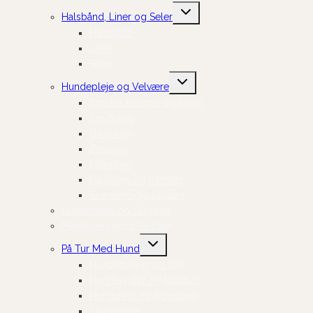
Skift
Halsbånd, Liner og Seler
undermenu
Halsbånd
Liner
Seler
Skift
Hundepleje og Velvære
undermenu
Børster, kamme og sakse
Tandpleje
Øjenpleje
Ørepleje
Potepleje
Pelspleje og tilbehør
Shampoo og balsam
Hundeskåle og Tilbehør
Hundesenge og Tæpper
Skift
På Tur Med Hund
undermenu
Hundefrakker og strik
Hundelygter og tilbehør
Hundesko og potepleje
Til bilturen