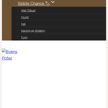
Sidste Chance 🏷️
Alle Tilbud
Hund
Kat
Kaning og Smådyr
Fugl