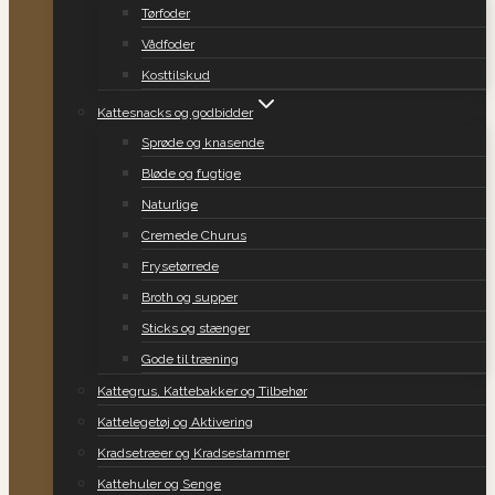
Tørfoder
Vådfoder
Kosttilskud
Kattesnacks og godbidder
Sprøde og knasende
Bløde og fugtige
Naturlige
Cremede Churus
Frysetørrede
Broth og supper
Sticks og stænger
Gode til træning
Kattegrus, Kattebakker og Tilbehør
Kattelegetøj og Aktivering
Kradsetræer og Kradsestammer
Kattehuler og Senge