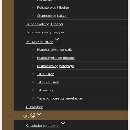
Pelspleje og tilbehør
Shampoo og balsam
Hundeskåle og Tilbehør
Hundesenge og Tæpper
På Tur Med Hund
Hundefrakker og strik
Hundelygter og tilbehør
Hundesko og potepleje
Til bilturen
Til cykelturen
Til træning
Transportbure og bæretasker
Til Hvalpen
Kat 🐱
Kattefoder og tilbehør