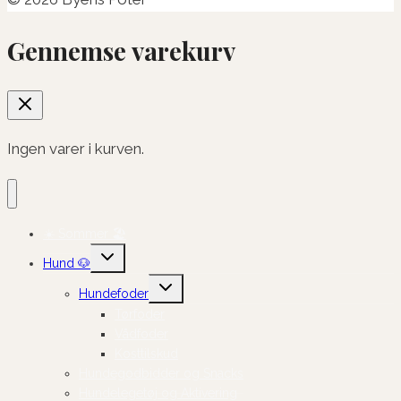
Gennemse varekurv
Ingen varer i kurven.
☀️ Sommer 🏖️
Skift
Hund 🐶
undermenu
Skift
Hundefoder
undermenu
Tørfoder
Vådfoder
Kosttilskud
Hundegodbidder og Snacks
Hundelegetøj og Aktivering