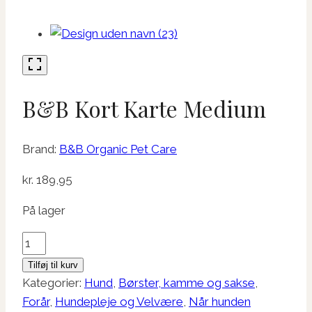
B&B Kort Karte Medium
Brand:
B&B Organic Pet Care
kr.
189,95
På lager
B&B
Kort
Tilføj til kurv
Karte
Kategorier:
Hund
,
Børster, kamme og sakse
,
Medium
Forår
,
Hundepleje og Velvære
,
Når hunden