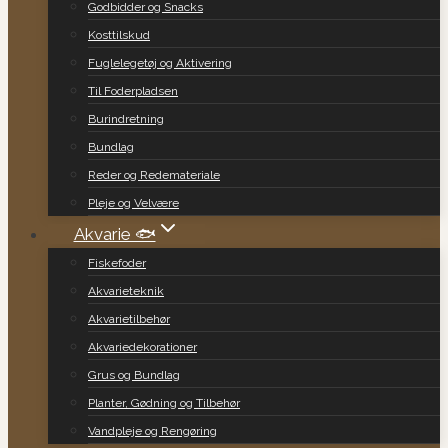
Godbidder og Snacks
Kosttilskud
Fuglelegetøj og Aktivering
Til Foderpladsen
Burindretning
Bundlag
Reder og Redemateriale
Pleje og Velvære
Akvarie 🐟
Fiskefoder
Akvarieteknik
Akvarietilbehør
Akvariedekorationer
Grus og Bundlag
Planter, Gødning og Tilbehør
Vandpleje og Rengøring