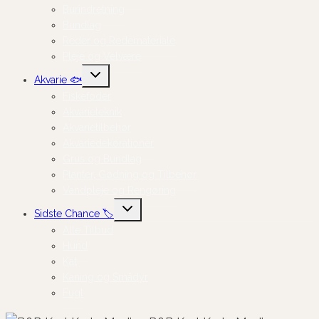
Burindretning
Bundlag
Reder og Redemateriale
Pleje og Velvære
Skift
Akvarie 🐟
undermenu
Fiskefoder
Akvarieteknik
Akvarietilbehør
Akvariedekorationer
Grus og Bundlag
Planter, Gødning og Tilbehør
Vandpleje og Rengøring
Skift
Sidste Chance 🏷️
undermenu
Alle Tilbud
Hund
Kat
Kaning og Smådyr
Fugl