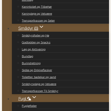
Kanintoilet og Tilbehør
Kaninpleje og Velvære
Transportkasser og Seler
Smådyr 🐹
Smådyrsfoder og Hø
Godbidder og Snacks
Leg og Aktivering
Bundlag
Burindretning
Skåle og Drikkeflasker
Toiletter, badekar og sand
Smådyrspleje og Velvære
Transportkasser Til Smådyr
Fugl 🦜
Fuglefoder