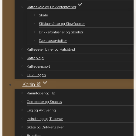
Katteskåle og Drikkefontæner
Skåle
Slikkemåtter og Slowfeeder
Drikkefontæner og tilbehør
Dækkeservietter
Katteseler, Liner og Halsbånd
Kattepleje
Kattetransport
Til killingen
Kanin 🐰
Kaninfoder og Hø
Godbidder og Snacks
Leg og Aktivering
Indretning og Tilbehør
Skåle og Drikkeflasker
Bundlag