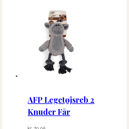
AFP Legetøjsreb 2
Knuder Får
kr.
79,95