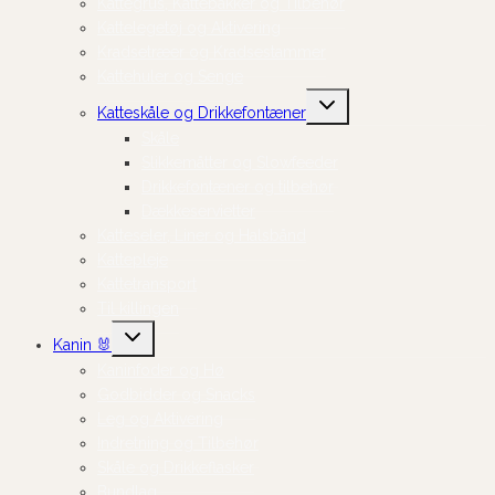
Kattegrus, Kattebakker og Tilbehør
Kattelegetøj og Aktivering
Kradsetræer og Kradsestammer
Kattehuler og Senge
Skift
Katteskåle og Drikkefontæner
undermenu
Skåle
Slikkemåtter og Slowfeeder
Drikkefontæner og tilbehør
Dækkeservietter
Katteseler, Liner og Halsbånd
Kattepleje
Kattetransport
Til killingen
Skift
Kanin 🐰
undermenu
Kaninfoder og Hø
Godbidder og Snacks
Leg og Aktivering
Indretning og Tilbehør
Skåle og Drikkeflasker
Bundlag