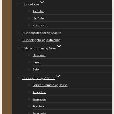
Hundefoder
Tørfoder
Vådfoder
Kosttilskud
Hundegodbidder og Snacks
Hundelegetøj og Aktivering
Halsbånd, Liner og Seler
Halsbånd
Liner
Seler
Hundepleje og Velvære
Børster, kamme og sakse
Tandpleje
Øjenpleje
Ørepleje
Potepleje