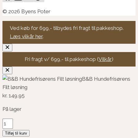
© 2026 Byens Poter
Ved køb for 699,- tilbydes fri fragt til pakkeshop.
Læs vilkår her
.
Fri fragt v/ 699,- til pakkeshop (
Vilkår
)
B&B Hundefrisørens
Filt løsning
kr.
149,95
På lager
B&B
Hundefrisørens
Tilføj til kurv