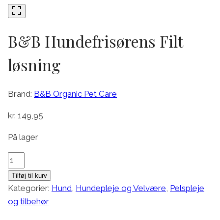
B&B Hundefrisørens Filt
løsning
Brand:
B&B Organic Pet Care
kr.
149,95
På lager
B&B
Hundefrisørens
Tilføj til kurv
Filt
Kategorier:
Hund
,
Hundepleje og Velvære
,
Pelspleje
løsning
og tilbehør
antal