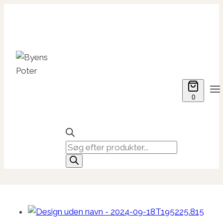
Fortsæt
til
indhold
0
Products
search