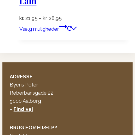
Lam
Prisinterval:
kr.
21,95
–
kr.
28,95
kr. 21,95
Dette
Vælg muligheder
til
vare
kr. 28,95
har
flere
varianter.
Mulighederne
kan
ADRESSE
vælges
Byens Poter
på
Reberbansgade 22
varesiden
9000 Aalborg
–
Find vej
BRUG FOR HJÆLP?