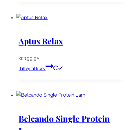
kr. 28,95
har
flere
varianter.
Mulighederne
kan
Aptus Relax
vælges
på
kr.
199,95
varesiden
Tilføj til kurv
Belcando Single Protein