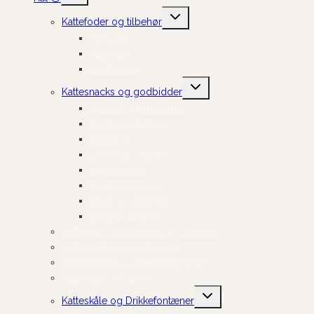
Skift
Kattefoder og tilbehør
undermenu
Tørfoder
Vådfoder
Kosttilskud
Skift
Kattesnacks og godbidder
undermenu
Sprøde og knasende
Bløde og fugtige
Naturlige
Cremede Churus
Frysetørrede
Broth og supper
Sticks og stænger
Gode til træning
Kattegrus, Kattebakker og Tilbehør
Kattelegetøj og Aktivering
Kradsetræer og Kradsestammer
Kattehuler og Senge
Skift
Katteskåle og Drikkefontæner
undermenu