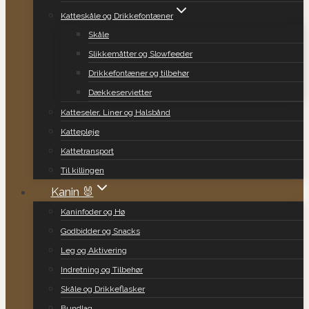
Katteskåle og Drikkefontæner
Skåle
Slikkemåtter og Slowfeeder
Drikkefontæner og tilbehør
Dækkeservietter
Katteseler, Liner og Halsbånd
Kattepleje
Kattetransport
Til killingen
Kanin 🐰
Kaninfoder og Hø
Godbidder og Snacks
Leg og Aktivering
Indretning og Tilbehør
Skåle og Drikkeflasker
Bundlag