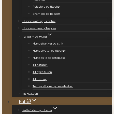
Pelspleje og tilbehør
Shampoo og balsam
Hundeskåle og Tilbehør
Hundesenge og Tæpper
På Tur Med Hund
Hundefrakker og strik
Hundelygter og tilbehør
Hundesko og potepleje
Til bilturen
Til cykelturen
Til træning
Transportbure og bæretasker
Til Hvalpen
Kat 🐱
Kattefoder og tilbehør