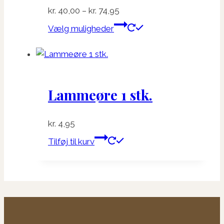
Prisinterval:
kr.
40,00
–
kr.
74,95
kr. 40,00
Dette
Vælg muligheder
til
vare
kr. 74,95
har
flere
varianter.
Lammeøre 1 stk.
Mulighederne
kan
vælges
kr.
4,95
på
Tilføj til kurv
varesiden