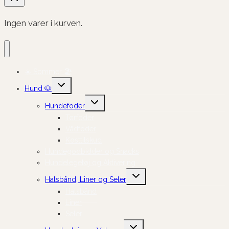
Ingen varer i kurven.
☀️ Sommer 🏖️
Skift
Hund 🐶
undermenu
Skift
Hundefoder
undermenu
Tørfoder
Vådfoder
Kosttilskud
Hundegodbidder og Snacks
Hundelegetøj og Aktivering
Skift
Halsbånd, Liner og Seler
undermenu
Halsbånd
Liner
Seler
Skift