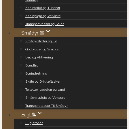
Kanintoilet og Tilbehør
Kaninpleje og Velvære
Transportkasser og Seler
Smådyr 🐹
Smådyrsfoder og Hø
Godbidder og Snacks
Leg og Aktivering
Bundlag
Burindretning
Skåle og Drikkeflasker
Toiletter, badekar og sand
Smådyrspleje og Velvære
Transportkasser Til Smådyr
Fugl 🦜
Fuglefoder