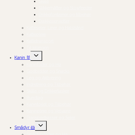
Skåle
Slikkemåtter og Slowfeeder
Drikkefontæner og tilbehør
Dækkeservietter
Katteseler, Liner og Halsbånd
Kattepleje
Kattetransport
Til killingen
Skift
Kanin 🐰
undermenu
Kaninfoder og Hø
Godbidder og Snacks
Leg og Aktivering
Indretning og Tilbehør
Skåle og Drikkeflasker
Bundlag
Kanintoilet og Tilbehør
Kaninpleje og Velvære
Transportkasser og Seler
Skift
Smådyr 🐹
undermenu
Smådyrsfoder og Hø