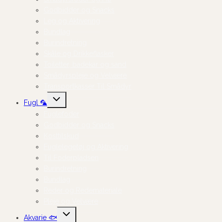
Godbidder og Snacks
Leg og Aktivering
Bundlag
Burindretning
Skåle og Drikkeflasker
Toiletter, badekar og sand
Smådyrspleje og Velvære
Transportkasser Til Smådyr
Skift
Fugl 🦜
undermenu
Fuglefoder
Godbidder og Snacks
Kosttilskud
Fuglelegetøj og Aktivering
Til Foderpladsen
Burindretning
Bundlag
Reder og Redemateriale
Pleje og Velvære
Skift
Akvarie 🐟
undermenu