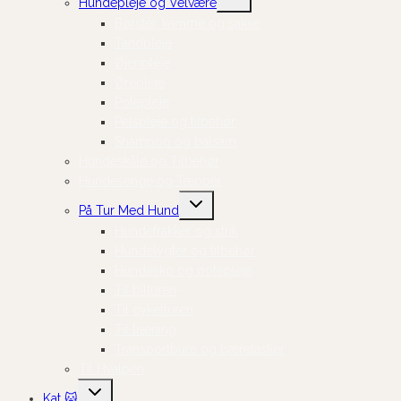
Hundepleje og Velvære
undermenu
Børster, kamme og sakse
Tandpleje
Øjenpleje
Ørepleje
Potepleje
Pelspleje og tilbehør
Shampoo og balsam
Hundeskåle og Tilbehør
Hundesenge og Tæpper
Skift
På Tur Med Hund
undermenu
Hundefrakker og strik
Hundelygter og tilbehør
Hundesko og potepleje
Til bilturen
Til cykelturen
Til træning
Transportbure og bæretasker
Til Hvalpen
Skift
Kat 🐱
undermenu