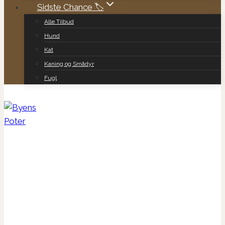
Sidste Chance 🏷️
Alle Tilbud
Hund
Kat
Kaning og Smådyr
Fugl