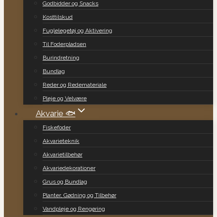
Godbidder og Snacks
Kosttilskud
Fuglelegetøj og Aktivering
Til Foderpladsen
Burindretning
Bundlag
Reder og Redemateriale
Pleje og Velvære
Akvarie 🐟
Fiskefoder
Akvarieteknik
Akvarietilbehør
Akvariedekorationer
Grus og Bundlag
Planter, Gødning og Tilbehør
Vandpleje og Rengøring