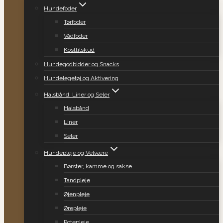
Hundefoder
Tørfoder
Vådfoder
Kosttilskud
Hundegodbidder og Snacks
Hundelegetøj og Aktivering
Halsbånd, Liner og Seler
Halsbånd
Liner
Seler
Hundepleje og Velvære
Børster, kamme og sakse
Tandpleje
Øjenpleje
Ørepleje
Potepleje