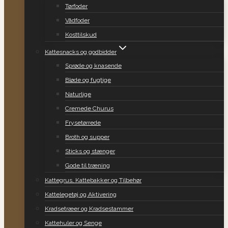
Tørfoder
Vådfoder
Kosttilskud
Kattesnacks og godbidder
Sprøde og knasende
Bløde og fugtige
Naturlige
Cremede Churus
Frysetørrede
Broth og supper
Sticks og stænger
Gode til træning
Kattegrus, Kattebakker og Tilbehør
Kattelegetøj og Aktivering
Kradsetræer og Kradsestammer
Kattehuler og Senge