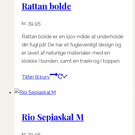
Rattan bolde
Mulighederne
kan
vælges
kr.
39,95
på
varesiden
Rattan bolde er en sjov måde at underholde
din fugl på! De har et fuglevenligt design og
er lavet af naturlige materialer, med en
klokke i bunden, samt en trækrog i toppen.
Tilføj til kurv
Rio Sepiaskal M
kr.
29,95