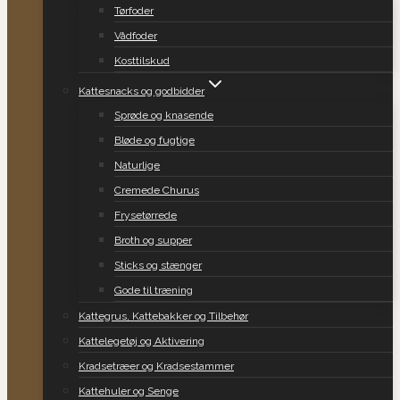
Tørfoder
Vådfoder
Kosttilskud
Kattesnacks og godbidder
Sprøde og knasende
Bløde og fugtige
Naturlige
Cremede Churus
Frysetørrede
Broth og supper
Sticks og stænger
Gode til træning
Kattegrus, Kattebakker og Tilbehør
Kattelegetøj og Aktivering
Kradsetræer og Kradsestammer
Kattehuler og Senge