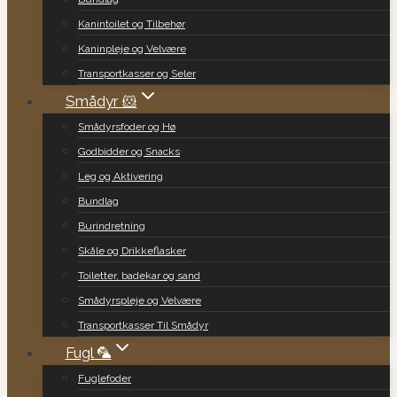
Kanintoilet og Tilbehør
Kaninpleje og Velvære
Transportkasser og Seler
Smådyr 🐹
Smådyrsfoder og Hø
Godbidder og Snacks
Leg og Aktivering
Bundlag
Burindretning
Skåle og Drikkeflasker
Toiletter, badekar og sand
Smådyrspleje og Velvære
Transportkasser Til Smådyr
Fugl 🦜
Fuglefoder