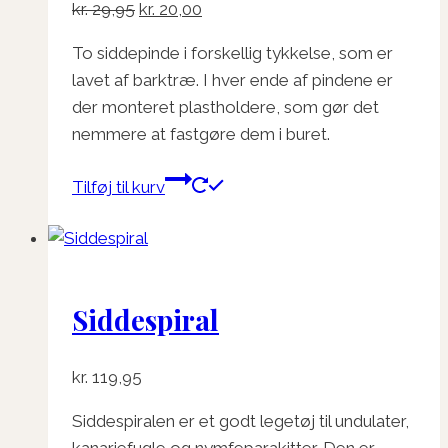
Den
Den
kr.
29,95
kr.
20,00
oprindelige
aktuelle
To siddepinde i forskellig tykkelse, som er
pris
pris
lavet af barktræ. I hver ende af pindene er
var:
er:
der monteret plastholdere, som gør det
kr. 29,95.
kr. 20,00.
nemmere at fastgøre dem i buret.
Tilføj til kurv
Siddespiral
kr.
119,95
Siddespiralen er et godt legetøj til undulater,