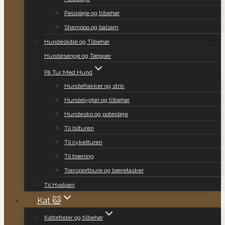
Pelspleje og tilbehør
Shampoo og balsam
Hundeskåle og Tilbehør
Hundesenge og Tæpper
På Tur Med Hund
Hundefrakker og strik
Hundelygter og tilbehør
Hundesko og potepleje
Til bilturen
Til cykelturen
Til træning
Transportbure og bæretasker
Til Hvalpen
Kat 🐱
Kattefoder og tilbehør