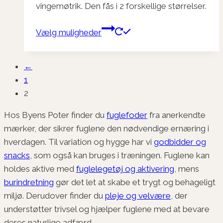
vingemøtrik. Den fås i 2 forskellige størrelser.
Dette
Vælg muligheder
vare
har
←
flere
1
varianter.
2
Mulighederne
kan
Hos Byens Poter finder du
fuglefoder
fra anerkendte
vælges
mærker, der sikrer fuglene den nødvendige ernæring i
på
hverdagen. Til variation og hygge har vi
godbidder og
varesiden
snacks
, som også kan bruges i træningen. Fuglene kan
holdes aktive med
fuglelegetøj og aktivering
, mens
burindretning
gør det let at skabe et trygt og behageligt
miljø. Derudover finder du
pleje og velvære
, der
understøtter trivsel og hjælper fuglene med at bevare
deres naturlige adfærd.