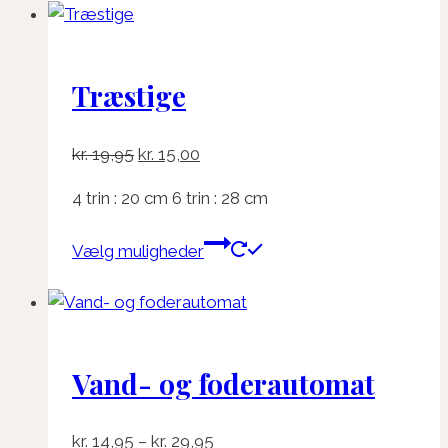
har
flere
varianter.
Træstige
Mulighederne
kan
vælges
Den
Den
kr.
19,95
kr.
15,00
på
oprindelige
aktuelle
varesiden
4 trin : 20 cm 6 trin : 28 cm
pris
pris
var:
er:
Dette
Vælg muligheder
kr. 19,95.
kr. 15,00.
vare
har
flere
varianter.
Vand- og foderautomat
Mulighederne
kan
vælges
Prisinterval:
kr.
14,95
–
kr.
29,95