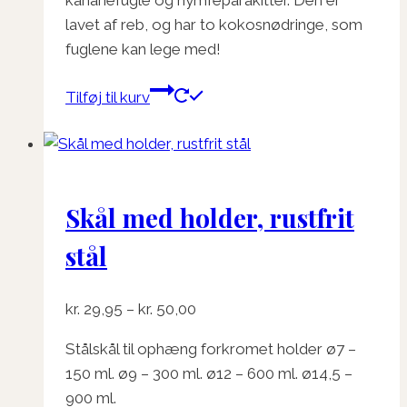
kanariefugle og nymfeparakitter. Den er
lavet af reb, og har to kokosnødringe, som
fuglene kan lege med!
Tilføj til kurv
Skål med holder, rustfrit
stål
Prisinterval:
kr.
29,95
–
kr.
50,00
kr. 29,95
Stålskål til ophæng forkromet holder ø7 –
til
150 ml. ø9 – 300 ml. ø12 – 600 ml. ø14,5 –
kr. 50,00
900 ml.