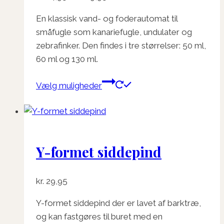
på
kr. 14,95
varesiden
En klassisk vand- og foderautomat til
til
småfugle som kanariefugle, undulater og
kr. 29,95
zebrafinker. Den findes i tre størrelser: 50 ml,
60 ml og 130 ml.
Dette
Vælg muligheder
vare
har
flere
varianter.
Y-formet siddepind
Mulighederne
kan
vælges
kr.
29,95
på
varesiden
Y-formet siddepind der er lavet af barktræ,
og
kan fastgøres til buret med en