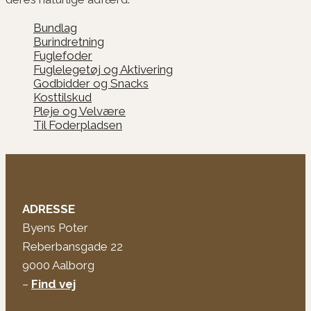
Bundlag
Burindretning
Fuglefoder
Fuglelegetøj og Aktivering
Godbidder og Snacks
Kosttilskud
Pleje og Velvære
Til Foderpladsen
ADRESSE
Byens Poter
Reberbansgade 22
9000 Aalborg
–
Find vej