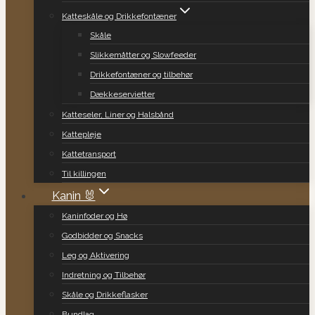
Katteskåle og Drikkefontæner
Skåle
Slikkemåtter og Slowfeeder
Drikkefontæner og tilbehør
Dækkeservietter
Katteseler, Liner og Halsbånd
Kattepleje
Kattetransport
Til killingen
Kanin 🐰
Kaninfoder og Hø
Godbidder og Snacks
Leg og Aktivering
Indretning og Tilbehør
Skåle og Drikkeflasker
Bundlag