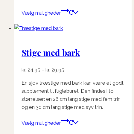
Dette
Vælg muligheder
vare
har
flere
varianter.
Stige med bark
Mulighederne
kan
vælges
Prisinterval:
kr.
24,95
–
kr.
29,95
på
kr. 24,95
varesiden
En sjov træstige med bark kan være et godt
til
supplement til fugleburet. Den findes i to
kr. 29,95
størrelser: en 26 cm lang stige med fem trin
og en 30 cm lang stige med syv trin.
Dette
Vælg muligheder
vare