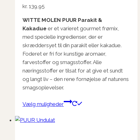
kr.
139,95
WITTE MOLEN PUUR Parakit &
Kakadue
er et varieret gourmet frømix,
med specielle ingredienser, der er
skræddersyet til din parakit eller kakadue.
Foderet er fri for kunstige aromaer,
farvestoffer og smagsstoffer. Alle
næringsstoffer er tilsat for at give et sundt
og langt liv – den rene fornøjelse af naturens
smagsoplevelser.
Dette
Vælg muligheder
vare
har
flere
varianter.