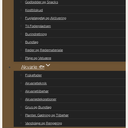
Godbidder og Snacks
Kosttilskud
Fuglelegetøj og Aktivering
Til Foderpladsen
Burindretning
Bundlag
Reder og Redemateriale
Pleje og Velvære
Akvarie 🐟
Fiskefoder
Akvarieteknik
Akvarietilbehør
Akvariedekorationer
Grus og Bundlag
Planter, Gødning og Tilbehør
Vandpleje og Rengøring