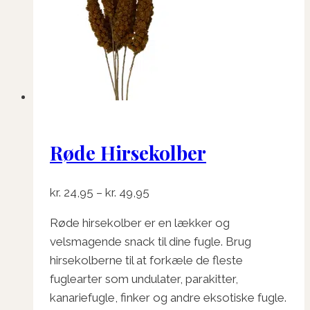
Røde Hirsekolber
Prisinterval:
kr.
24,95
–
kr.
49,95
kr. 24,95
Røde hirsekolber er en lækker og
til
velsmagende snack til dine fugle. Brug
kr. 49,95
hirsekolberne til at forkæle de fleste
fuglearter som undulater, parakitter,
kanariefugle, finker og andre eksotiske fugle.