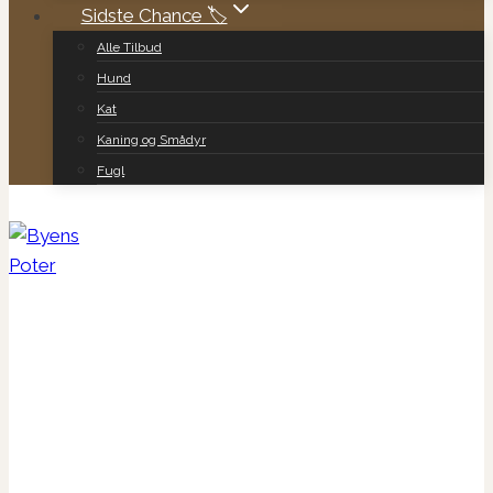
Sidste Chance 🏷️
Alle Tilbud
Hund
Kat
Kaning og Smådyr
Fugl