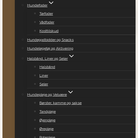
Hundefoder
Tørfoder
Vådfoder
Kosttilskud
Hundegodbidder og Snacks
Hundelegetøj og Aktivering
Halsbånd, Liner og Seler
Halsbånd
Liner
Seler
Hundepleje og Velvære
Børster, kamme og sakse
Tandpleje
Øjenpleje
Ørepleje
Potepleje