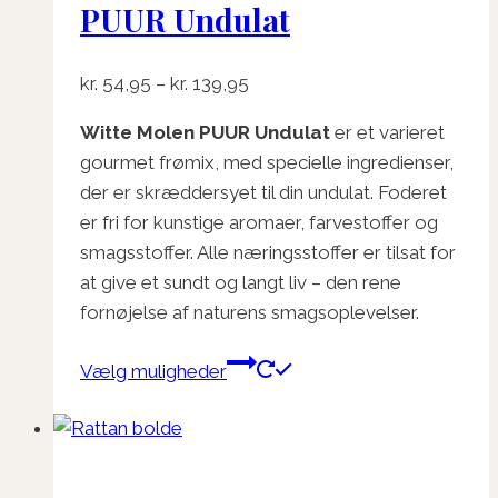
PUUR Undulat
Mulighederne
kan
vælges
Prisinterval:
kr.
54,95
–
kr.
139,95
på
kr. 54,95
varesiden
Witte Molen PUUR Undulat
er et varieret
til
gourmet frømix, med specielle ingredienser,
kr. 139,95
der er skræddersyet til din undulat. Foderet
er fri for kunstige aromaer, farvestoffer og
smagsstoffer. Alle næringsstoffer er tilsat for
at give et sundt og langt liv – den rene
fornøjelse af naturens smagsoplevelser.
Dette
Vælg muligheder
vare
har
flere
varianter.