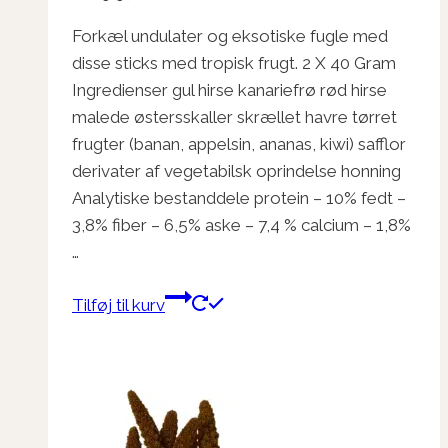
Forkæl undulater og eksotiske fugle med
disse sticks med tropisk frugt. 2 X 40 Gram
Ingredienser gul hirse kanariefrø rød hirse
malede østersskaller skrællet havre tørret
frugter (banan, appelsin, ananas, kiwi) safflor
derivater af vegetabilsk oprindelse honning
Analytiske bestanddele protein – 10% fedt –
3,8% fiber – 6,5% aske – 7,4 % calcium – 1,8%
…
Tilføj til kurv