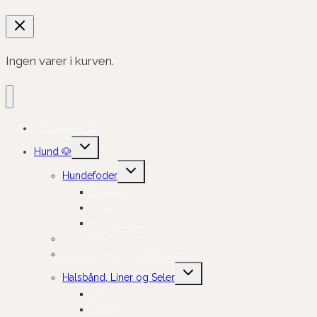
Ingen varer i kurven.
☀️ Sommer 🏖️
Skift
Hund 🐶
undermenu
Skift
Hundefoder
undermenu
Tørfoder
Vådfoder
Kosttilskud
Hundegodbidder og Snacks
Hundelegetøj og Aktivering
Skift
Halsbånd, Liner og Seler
undermenu
Halsbånd
Liner