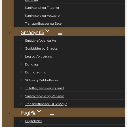
Kanintoilet og Tilbehør
Kaninpleje og Velvære
Transportkasser og Seler
Smådyr 🐹
Smådyrsfoder og Hø
Godbidder og Snacks
Leg og Aktivering
Bundlag
Burindretning
Skåle og Drikkeflasker
Toiletter, badekar og sand
Smådyrspleje og Velvære
Transportkasser Til Smådyr
Fugl 🦜
Fuglefoder