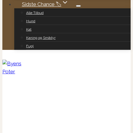
Sidste Chance 🏷️
Alle Tilbud
Hund
Kat
Kaning og Smådyr
Fugl