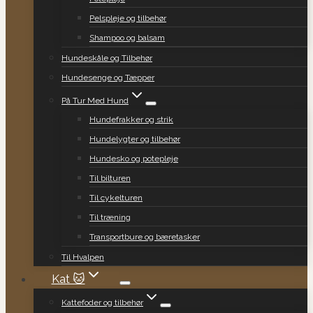
Pelspleje og tilbehør
Shampoo og balsam
Hundeskåle og Tilbehør
Hundesenge og Tæpper
På Tur Med Hund
Hundefrakker og strik
Hundelygter og tilbehør
Hundesko og potepleje
Til bilturen
Til cykelturen
Til træning
Transportbure og bæretasker
Til Hvalpen
Kat 🐱
Kattefoder og tilbehør