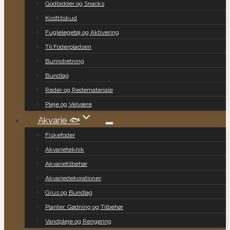
Godbidder og Snacks
Kosttilskud
Fuglelegetøj og Aktivering
Til Foderpladsen
Burindretning
Bundlag
Reder og Redemateriale
Pleje og Velvære
Akvarie 🐟
Fiskefoder
Akvarieteknik
Akvarietilbehør
Akvariedekorationer
Grus og Bundlag
Planter, Gødning og Tilbehør
Vandpleje og Rengøring