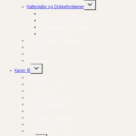
Skift
Katteskåle og Drikkefontæner
undermenu
Skåle
Slikkemåtter og Slowfeeder
Drikkefontæner og tilbehør
Dækkeservietter
Katteseler, Liner og Halsbånd
Kattepleje
Kattetransport
Til killingen
Skift
Kanin 🐰
undermenu
Kaninfoder og Hø
Godbidder og Snacks
Leg og Aktivering
Indretning og Tilbehør
Skåle og Drikkeflasker
Bundlag
Kanintoilet og Tilbehør
Kaninpleje og Velvære
Transportkasser og Seler