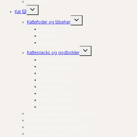
Til Hvalpen
Skift
Kat 🐱
undermenu
Skift
Kattefoder og tilbehør
undermenu
Tørfoder
Vådfoder
Kosttilskud
Skift
Kattesnacks og godbidder
undermenu
Sprøde og knasende
Bløde og fugtige
Naturlige
Cremede Churus
Frysetørrede
Broth og supper
Sticks og stænger
Gode til træning
Kattegrus, Kattebakker og Tilbehør
Kattelegetøj og Aktivering
Kradsetræer og Kradsestammer
Kattehuler og Senge