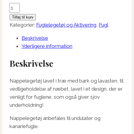
Nappelegetøj
antal
Tilføj til kurv
Kategorier:
Fuglelegetøj og Aktivering
,
Fugl
Beskrivelse
Yderligere information
Beskrivelse
Nappelegetøj lavet i træ med bark og lavasten, til
vedligeholdelse af næbet, lavet i et design, der er
venligt for fuglene, som også giver sjov
underholdning!
Nappelegetøj anbefales til undulater og
kanariefugle.