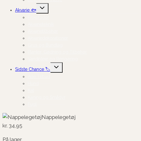
Skift
Akvarie 🐟
undermenu
Fiskefoder
Akvarieteknik
Akvarietilbehør
Akvariedekorationer
Grus og Bundlag
Planter, Gødning og Tilbehør
Vandpleje og Rengøring
Skift
Sidste Chance 🏷️
undermenu
Alle Tilbud
Hund
Kat
Kaning og Smådyr
Fugl
Nappelegetøj
kr.
34,95
På lager