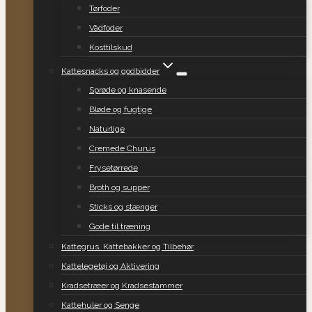
Tørfoder
Vådfoder
Kosttilskud
Kattesnacks og godbidder
Sprøde og knasende
Bløde og fugtige
Naturlige
Cremede Churus
Frysetørrede
Broth og supper
Sticks og stænger
Gode til træning
Kattegrus, Kattebakker og Tilbehør
Kattelegetøj og Aktivering
Kradsetræer og Kradsestammer
Kattehuler og Senge