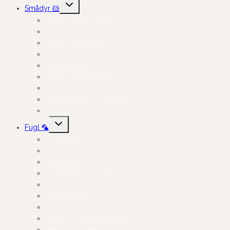
Skift
Smådyr 🐹
undermenu
Smådyrsfoder og Hø
Godbidder og Snacks
Leg og Aktivering
Bundlag
Burindretning
Skåle og Drikkeflasker
Toiletter, badekar og sand
Smådyrspleje og Velvære
Transportkasser Til Smådyr
Skift
Fugl 🦜
undermenu
Fuglefoder
Godbidder og Snacks
Kosttilskud
Fuglelegetøj og Aktivering
Til Foderpladsen
Burindretning
Bundlag
Reder og Redemateriale
Pleje og Velvære