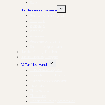
Seler
Skift
Hundepleje og Velvære
undermenu
Børster, kamme og sakse
Tandpleje
Øjenpleje
Ørepleje
Potepleje
Pelspleje og tilbehør
Shampoo og balsam
Hundeskåle og Tilbehør
Hundesenge og Tæpper
Skift
På Tur Med Hund
undermenu
Hundefrakker og strik
Hundelygter og tilbehør
Hundesko og potepleje
Til bilturen
Til cykelturen
Til træning
Transportbure og bæretasker