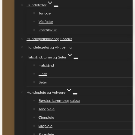
Hundefoder
Tørfoder
Vådfoder
Kosttilskud
Hundegodbidder og Snacks
Hundelegetøj og Aktivering
Halsbånd, Liner og Seler
Halsbånd
Liner
Seler
Hundepleje og Velvære
Børster, kamme og sakse
Tandpleje
Øjenpleje
Ørepleje
Potepleje