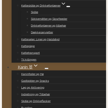
Katteskåle og Drikkefontæner
Skåle
Slikkemåtter og Slowfeeder
Drikkefontæner og tilbehør
Dækkeservietter
Katteseler, Liner og Halsbånd
Kattepleje
Kattetransport
Til killingen
Kanin 🐰
Kaninfoder og Hø
Godbidder og Snacks
Leg og Aktivering
Indretning og Tilbehør
Skåle og Drikkeflasker
Bundlag