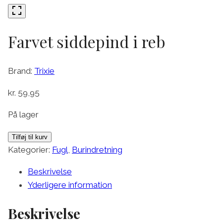
Farvet siddepind i reb
Brand:
Trixie
kr.
59,95
På lager
Farvet
Tilføj til kurv
siddepind
Kategorier:
Fugl
,
Burindretning
i
Beskrivelse
reb
Yderligere information
antal
Beskrivelse