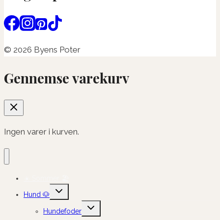
© 2026 Byens Poter
Gennemse varekurv
Ingen varer i kurven.
☀️ Sommer 🏖️
Skift
Hund 🐶
undermenu
Skift
Hundefoder
undermenu