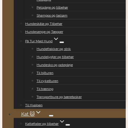
Pelspleje og tilbehør
Shampoo og balsam
Hundeskåle og Tilbehør
Hundesenge og Tæpper
På Tur Med Hund
Hundefrakker og strik
Hundelygter og tilbehør
Hundesko og potepleje
Til bilturen
Til cykelturen
Til træning
Transportbure og bæretasker
Til Hvalpen
Kat 🐱
Kattefoder og tilbehør