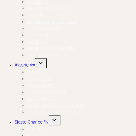
Fuglefoder
Godbidder og Snacks
Kosttilskud
Fuglelegetøj og Aktivering
Til Foderpladsen
Burindretning
Bundlag
Reder og Redemateriale
Pleje og Velvære
Skift
Akvarie 🐟
undermenu
Fiskefoder
Akvarieteknik
Akvarietilbehør
Akvariedekorationer
Grus og Bundlag
Planter, Gødning og Tilbehør
Vandpleje og Rengøring
Skift
Sidste Chance 🏷️
undermenu
Alle Tilbud
Hund