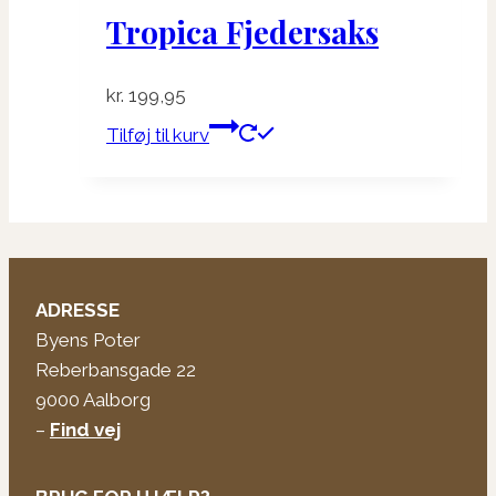
Tropica Fjedersaks
kr.
199,95
Tilføj til kurv
ADRESSE
Byens Poter
Reberbansgade 22
9000 Aalborg
–
Find vej