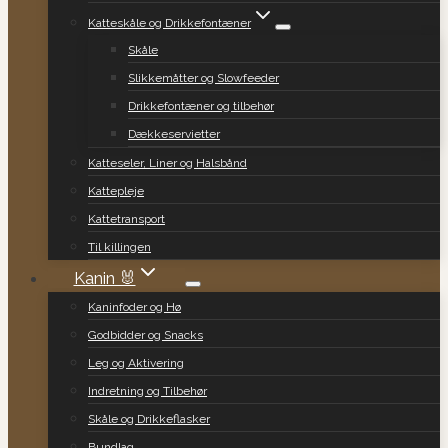
Katteskåle og Drikkefontæner
Skåle
Slikkemåtter og Slowfeeder
Drikkefontæner og tilbehør
Dækkeservietter
Katteseler, Liner og Halsbånd
Kattepleje
Kattetransport
Til killingen
Kanin 🐰
Kaninfoder og Hø
Godbidder og Snacks
Leg og Aktivering
Indretning og Tilbehør
Skåle og Drikkeflasker
Bundlag