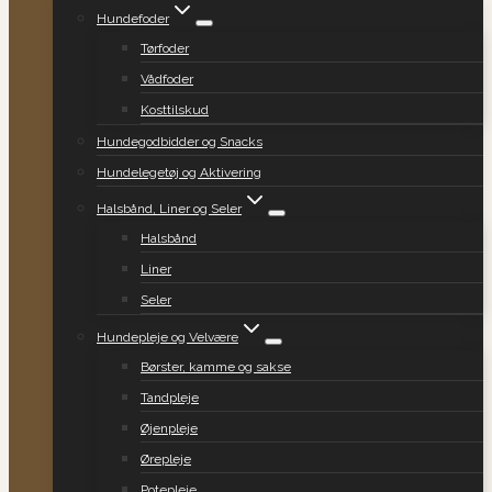
Hundefoder
Tørfoder
Vådfoder
Kosttilskud
Hundegodbidder og Snacks
Hundelegetøj og Aktivering
Halsbånd, Liner og Seler
Halsbånd
Liner
Seler
Hundepleje og Velvære
Børster, kamme og sakse
Tandpleje
Øjenpleje
Ørepleje
Potepleje