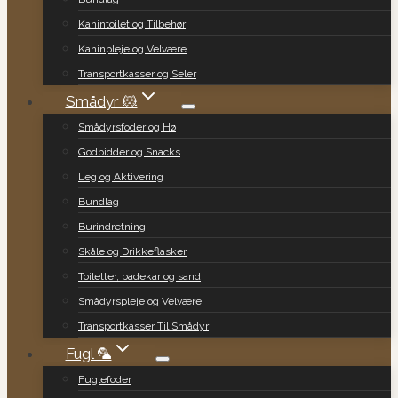
Kanintoilet og Tilbehør
Kaninpleje og Velvære
Transportkasser og Seler
Smådyr 🐹
Smådyrsfoder og Hø
Godbidder og Snacks
Leg og Aktivering
Bundlag
Burindretning
Skåle og Drikkeflasker
Toiletter, badekar og sand
Smådyrspleje og Velvære
Transportkasser Til Smådyr
Fugl 🦜
Fuglefoder