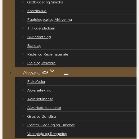
Godbidder og Snacks
Kosttilskud
Fuglelegetøj og Aktivering
Til Foderpladsen
Burindretning
Bundlag
Reder og Redemateriale
Pleje og Velvære
Akvarie 🐟
Fiskefoder
Akvarieteknik
Akvarietilbehør
Akvariedekorationer
Grus og Bundlag
Planter, Gødning og Tilbehør
Vandpleje og Rengøring