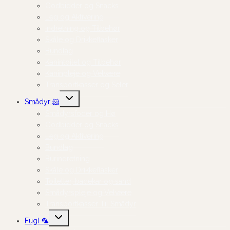
Godbidder og Snacks
Leg og Aktivering
Indretning og Tilbehør
Skåle og Drikkeflasker
Bundlag
Kanintoilet og Tilbehør
Kaninpleje og Velvære
Transportkasser og Seler
Skift
Smådyr 🐹
undermenu
Smådyrsfoder og Hø
Godbidder og Snacks
Leg og Aktivering
Bundlag
Burindretning
Skåle og Drikkeflasker
Toiletter, badekar og sand
Smådyrspleje og Velvære
Transportkasser Til Smådyr
Skift
Fugl 🦜
undermenu