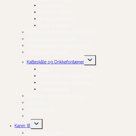
Frysetørrede
Broth og supper
Sticks og stænger
Gode til træning
Kattegrus, Kattebakker og Tilbehør
Kattelegetøj og Aktivering
Kradsetræer og Kradsestammer
Kattehuler og Senge
Skift
Katteskåle og Drikkefontæner
undermenu
Skåle
Slikkemåtter og Slowfeeder
Drikkefontæner og tilbehør
Dækkeservietter
Katteseler, Liner og Halsbånd
Kattepleje
Kattetransport
Til killingen
Skift
Kanin 🐰
undermenu
Kaninfoder og Hø