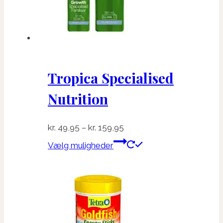
varesiden
Tropica Specialised
Nutrition
Prisinterval:
kr.
49,95
–
kr.
159,95
kr. 49,95
Dette
Vælg muligheder
til
vare
kr. 159,95
har
flere
varianter.
Mulighederne
kan