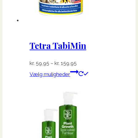
Tetra TabiMin
Prisinterval:
kr.
59,95
–
kr.
159,95
kr. 59,95
Dette
Vælg muligheder
til
vare
kr. 159,95
har
flere
varianter.
Mulighederne
kan
vælges
på