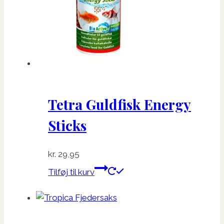
vælges
på
varesiden
Tetra Guldfisk Energy
Sticks
kr.
29,95
Tilføj til kurv