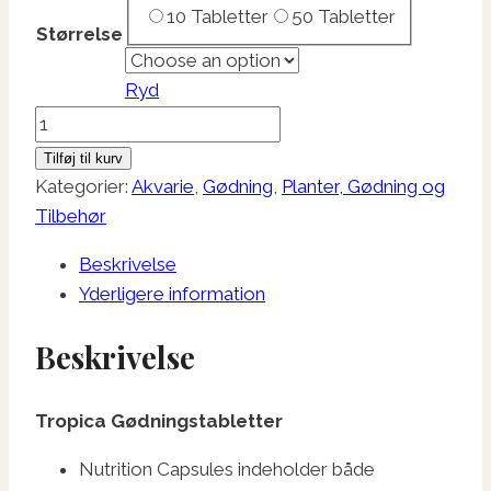
10 Tabletter
50 Tabletter
kr. 199,95
Størrelse
Ryd
Tropica
Gødningstabletter
Tilføj til kurv
antal
Kategorier:
Akvarie
,
Gødning
,
Planter, Gødning og
Tilbehør
Beskrivelse
Yderligere information
Beskrivelse
Tropica Gødningstabletter
Nutrition Capsules indeholder både