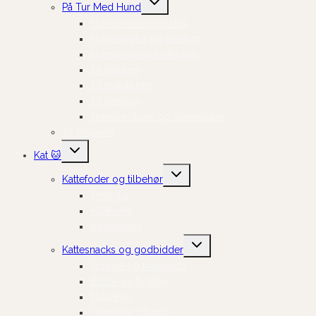
På Tur Med Hund
undermenu
Hundefrakker og strik
Hundelygter og tilbehør
Hundesko og potepleje
Til bilturen
Til cykelturen
Til træning
Transportbure og bæretasker
Til Hvalpen
Skift
Kat 🐱
undermenu
Skift
Kattefoder og tilbehør
undermenu
Tørfoder
Vådfoder
Kosttilskud
Skift
Kattesnacks og godbidder
undermenu
Sprøde og knasende
Bløde og fugtige
Naturlige
Cremede Churus