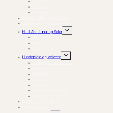
Tørfoder
Vådfoder
Kosttilskud
Hundegodbidder og Snacks
Hundelegetøj og Aktivering
Skift
Halsbånd, Liner og Seler
undermenu
Halsbånd
Liner
Seler
Skift
Hundepleje og Velvære
undermenu
Børster, kamme og sakse
Tandpleje
Øjenpleje
Ørepleje
Potepleje
Pelspleje og tilbehør
Shampoo og balsam
Hundeskåle og Tilbehør
Hundesenge og Tæpper
Skift