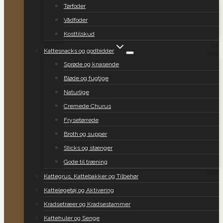
Tørfoder
Vådfoder
Kosttilskud
Kattesnacks og godbidder
Sprøde og knasende
Bløde og fugtige
Naturlige
Cremede Churus
Frysetørrede
Broth og supper
Sticks og stænger
Gode til træning
Kattegrus, Kattebakker og Tilbehør
Kattelegetøj og Aktivering
Kradsetræer og Kradsestammer
Kattehuler og Senge