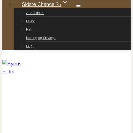
Sidste Chance 🏷️
Alle Tilbud
Hund
Kat
Kaning og Smådyr
Fugl