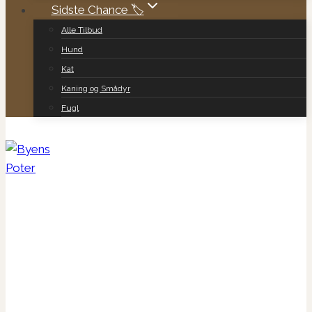
Sidste Chance 🏷️
Alle Tilbud
Hund
Kat
Kaning og Smådyr
Fugl