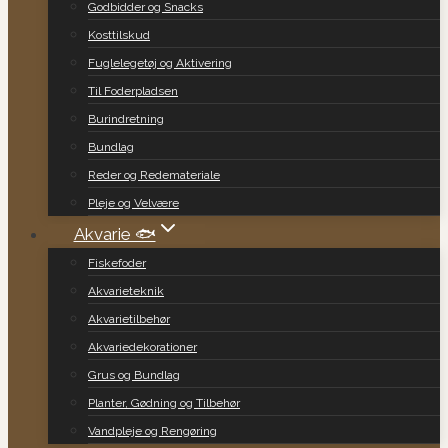
Godbidder og Snacks
Kosttilskud
Fuglelegetøj og Aktivering
Til Foderpladsen
Burindretning
Bundlag
Reder og Redemateriale
Pleje og Velvære
Akvarie 🐟
Fiskefoder
Akvarieteknik
Akvarietilbehør
Akvariedekorationer
Grus og Bundlag
Planter, Gødning og Tilbehør
Vandpleje og Rengøring