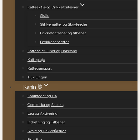
Katteskåle og Drikkefontæner
Skåle
Slikkemåtter og Slowfeeder
Drikkefontæner og tilbehør
Dækkeservietter
Katteseler, Liner og Halsbånd
Kattepleje
Kattetransport
Til killingen
Kanin 🐰
Kaninfoder og Hø
Godbidder og Snacks
Leg og Aktivering
Indretning og Tilbehør
Skåle og Drikkeflasker
Bundlag