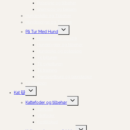
Pelspleje og tilbehør
Shampoo og balsam
Hundeskåle og Tilbehør
Hundesenge og Tæpper
Skift
På Tur Med Hund
undermenu
Hundefrakker og strik
Hundelygter og tilbehør
Hundesko og potepleje
Til bilturen
Til cykelturen
Til træning
Transportbure og bæretasker
Til Hvalpen
Skift
Kat 🐱
undermenu
Skift
Kattefoder og tilbehør
undermenu
Tørfoder
Vådfoder
Kosttilskud
Skift