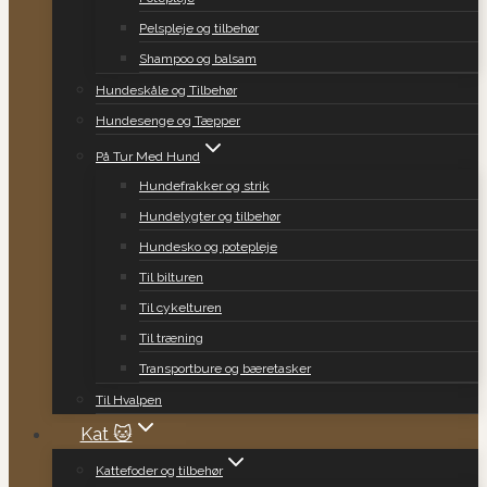
Pelspleje og tilbehør
Shampoo og balsam
Hundeskåle og Tilbehør
Hundesenge og Tæpper
På Tur Med Hund
Hundefrakker og strik
Hundelygter og tilbehør
Hundesko og potepleje
Til bilturen
Til cykelturen
Til træning
Transportbure og bæretasker
Til Hvalpen
Kat 🐱
Kattefoder og tilbehør