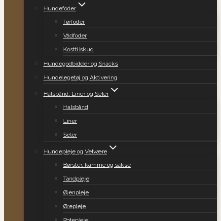
Hundefoder
Tørfoder
Vådfoder
Kosttilskud
Hundegodbidder og Snacks
Hundelegetøj og Aktivering
Halsbånd, Liner og Seler
Halsbånd
Liner
Seler
Hundepleje og Velvære
Børster, kamme og sakse
Tandpleje
Øjenpleje
Ørepleje
Potepleje