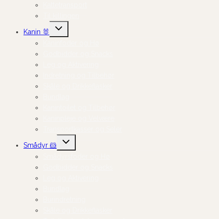
Kattetransport
Til killingen
Skift
Kanin 🐰
undermenu
Kaninfoder og Hø
Godbidder og Snacks
Leg og Aktivering
Indretning og Tilbehør
Skåle og Drikkeflasker
Bundlag
Kanintoilet og Tilbehør
Kaninpleje og Velvære
Transportkasser og Seler
Skift
Smådyr 🐹
undermenu
Smådyrsfoder og Hø
Godbidder og Snacks
Leg og Aktivering
Bundlag
Burindretning
Skåle og Drikkeflasker