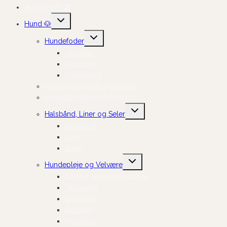
☀️ Sommer 🏖️
Skift
Hund 🐶
undermenu
Skift
Hundefoder
undermenu
Tørfoder
Vådfoder
Kosttilskud
Hundegodbidder og Snacks
Hundelegetøj og Aktivering
Skift
Halsbånd, Liner og Seler
undermenu
Halsbånd
Liner
Seler
Skift
Hundepleje og Velvære
undermenu
Børster, kamme og sakse
Tandpleje
Øjenpleje
Ørepleje
Potepleje