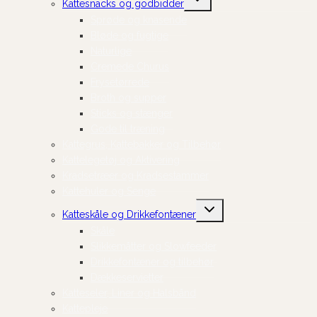
Kattesnacks og godbidder
undermenu
Sprøde og knasende
Bløde og fugtige
Naturlige
Cremede Churus
Frysetørrede
Broth og supper
Sticks og stænger
Gode til træning
Kattegrus, Kattebakker og Tilbehør
Kattelegetøj og Aktivering
Kradsetræer og Kradsestammer
Kattehuler og Senge
Skift
Katteskåle og Drikkefontæner
undermenu
Skåle
Slikkemåtter og Slowfeeder
Drikkefontæner og tilbehør
Dækkeservietter
Katteseler, Liner og Halsbånd
Kattepleje