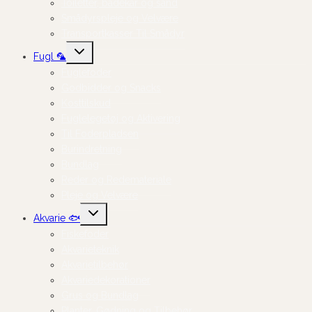
Toiletter, badekar og sand
Smådyrspleje og Velvære
Transportkasser Til Smådyr
Skift
Fugl 🦜
undermenu
Fuglefoder
Godbidder og Snacks
Kosttilskud
Fuglelegetøj og Aktivering
Til Foderpladsen
Burindretning
Bundlag
Reder og Redemateriale
Pleje og Velvære
Skift
Akvarie 🐟
undermenu
Fiskefoder
Akvarieteknik
Akvarietilbehør
Akvariedekorationer
Grus og Bundlag
Planter, Gødning og Tilbehør