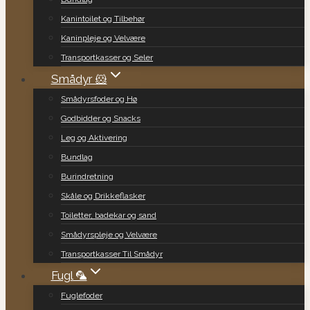
Kanintoilet og Tilbehør
Kaninpleje og Velvære
Transportkasser og Seler
Smådyr 🐹
Smådyrsfoder og Hø
Godbidder og Snacks
Leg og Aktivering
Bundlag
Burindretning
Skåle og Drikkeflasker
Toiletter, badekar og sand
Smådyrspleje og Velvære
Transportkasser Til Smådyr
Fugl 🦜
Fuglefoder