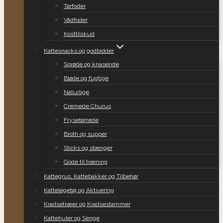
Tørfoder
Vådfoder
Kosttilskud
Kattesnacks og godbidder
Sprøde og knasende
Bløde og fugtige
Naturlige
Cremede Churus
Frysetørrede
Broth og supper
Sticks og stænger
Gode til træning
Kattegrus, Kattebakker og Tilbehør
Kattelegetøj og Aktivering
Kradsetræer og Kradsestammer
Kattehuler og Senge