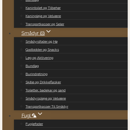
Kanintoilet og Tilbehør
Kaninpleje og Velvære
Transportkasser og Seler
Smådyr 🐹
Smådyrsfoder og Hø
Godbidder og Snacks
Leg og Aktivering
Bundlag
Burindretning
Skåle og Drikkeflasker
Toiletter, badekar og sand
Smådyrspleje og Velvære
Transportkasser Til Smådyr
Fugl 🦜
Fuglefoder