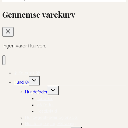
Gennemse varekurv
Ingen varer i kurven.
☀️ Sommer 🏖️
Skift
Hund 🐶
undermenu
Skift
Hundefoder
undermenu
Tørfoder
Vådfoder
Kosttilskud
Hundegodbidder og Snacks
Hundelegetøj og Aktivering