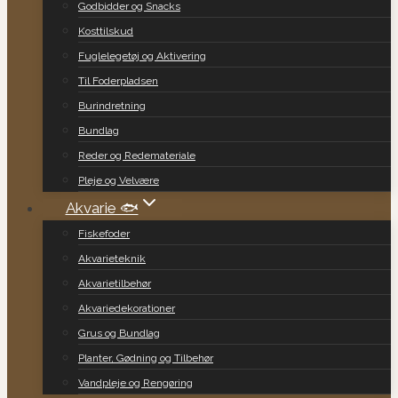
Godbidder og Snacks
Kosttilskud
Fuglelegetøj og Aktivering
Til Foderpladsen
Burindretning
Bundlag
Reder og Redemateriale
Pleje og Velvære
Akvarie 🐟
Fiskefoder
Akvarieteknik
Akvarietilbehør
Akvariedekorationer
Grus og Bundlag
Planter, Gødning og Tilbehør
Vandpleje og Rengøring