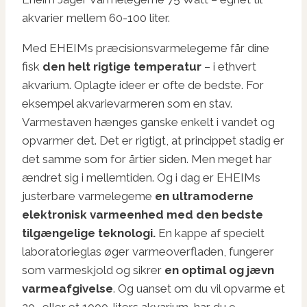
akvarier mellem 60-100 liter.
Med EHEIMs præcisionsvarmelegeme får dine
fisk
den helt rigtige temperatur
– i ethvert
akvarium. Oplagte ideer er ofte de bedste. For
eksempel akvarievarmeren som en stav.
Varmestaven hænges ganske enkelt i vandet og
opvarmer det. Det er rigtigt, at princippet stadig er
det samme som for årtier siden. Men meget har
ændret sig i mellemtiden. Og i dag er EHEIMs
justerbare varmelegeme
en ultramoderne
elektronisk varmeenhed med den bedste
tilgængelige teknologi.
En kappe af specielt
laboratorieglas øger varmeoverfladen, fungerer
som varmeskjold og sikrer
en optimal og jævn
varmeafgivelse
. Og uanset om du vil opvarme et
20- eller et 1000-liters akvarium, har du 9