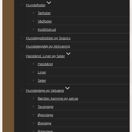
Hundefoder
Tørfoder
Vådfoder
Kosttilskud
Hundegodbidder og Snacks
Hundelegetøj og Aktivering
Halsbånd, Liner og Seler
Halsbånd
Liner
Seler
Hundepleje og Velvære
Børster, kamme og sakse
Tandpleje
Øjenpleje
Ørepleje
Potepleje