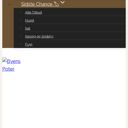
Sidste Chance 🏷️
Alle Tilbud
Hund
Kat
Kaning og Smådyr
Fugl