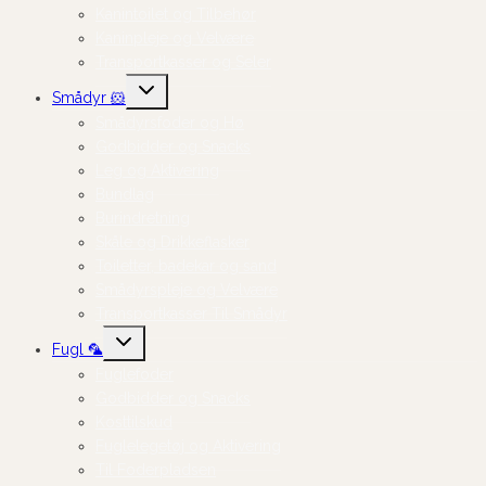
Kanintoilet og Tilbehør
Kaninpleje og Velvære
Transportkasser og Seler
Skift
Smådyr 🐹
undermenu
Smådyrsfoder og Hø
Godbidder og Snacks
Leg og Aktivering
Bundlag
Burindretning
Skåle og Drikkeflasker
Toiletter, badekar og sand
Smådyrspleje og Velvære
Transportkasser Til Smådyr
Skift
Fugl 🦜
undermenu
Fuglefoder
Godbidder og Snacks
Kosttilskud
Fuglelegetøj og Aktivering
Til Foderpladsen