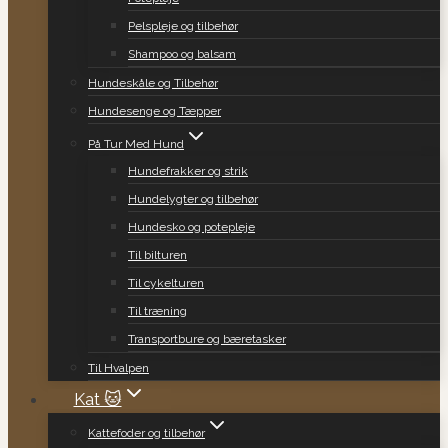
Pelspleje og tilbehør
Shampoo og balsam
Hundeskåle og Tilbehør
Hundesenge og Tæpper
På Tur Med Hund
Hundefrakker og strik
Hundelygter og tilbehør
Hundesko og potepleje
Til bilturen
Til cykelturen
Til træning
Transportbure og bæretasker
Til Hvalpen
Kat 🐱
Kattefoder og tilbehør