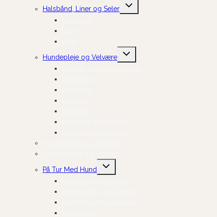
Skift
Halsbånd, Liner og Seler
undermenu
Halsbånd
Liner
Seler
Skift
Hundepleje og Velvære
undermenu
Børster, kamme og sakse
Tandpleje
Øjenpleje
Ørepleje
Potepleje
Pelspleje og tilbehør
Shampoo og balsam
Hundeskåle og Tilbehør
Hundesenge og Tæpper
Skift
På Tur Med Hund
undermenu
Hundefrakker og strik
Hundelygter og tilbehør
Hundesko og potepleje
Til bilturen