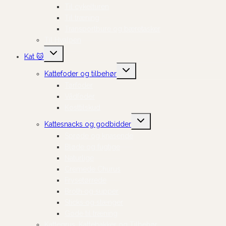
Til cykelturen
Til træning
Transportbure og bæretasker
Til Hvalpen
Skift
Kat 🐱
undermenu
Skift
Kattefoder og tilbehør
undermenu
Tørfoder
Vådfoder
Kosttilskud
Skift
Kattesnacks og godbidder
undermenu
Sprøde og knasende
Bløde og fugtige
Naturlige
Cremede Churus
Frysetørrede
Broth og supper
Sticks og stænger
Gode til træning
Kattegrus, Kattebakker og Tilbehør