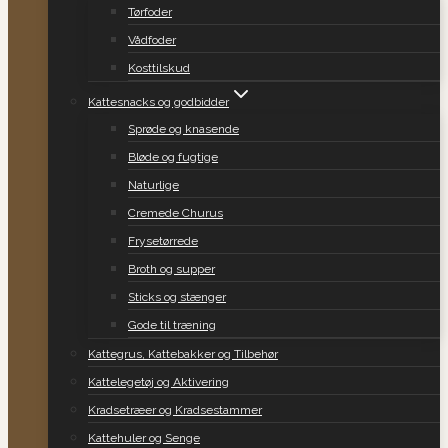
Tørfoder
Vådfoder
Kosttilskud
Kattesnacks og godbidder
Sprøde og knasende
Bløde og fugtige
Naturlige
Cremede Churus
Frysetørrede
Broth og supper
Sticks og stænger
Gode til træning
Kattegrus, Kattebakker og Tilbehør
Kattelegetøj og Aktivering
Kradsetræer og Kradsestammer
Kattehuler og Senge