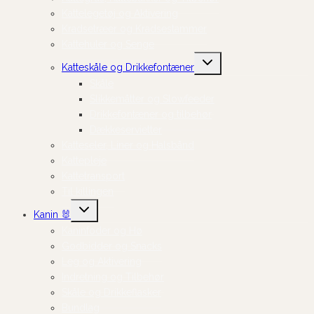
Kattelegetøj og Aktivering
Kradsetræer og Kradsestammer
Kattehuler og Senge
Skift
Katteskåle og Drikkefontæner
undermenu
Skåle
Slikkemåtter og Slowfeeder
Drikkefontæner og tilbehør
Dækkeservietter
Katteseler, Liner og Halsbånd
Kattepleje
Kattetransport
Til killingen
Skift
Kanin 🐰
undermenu
Kaninfoder og Hø
Godbidder og Snacks
Leg og Aktivering
Indretning og Tilbehør
Skåle og Drikkeflasker
Bundlag