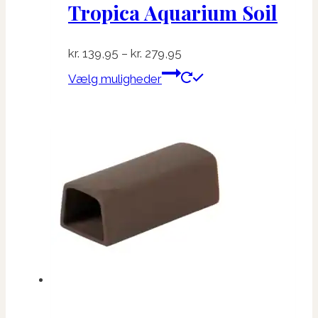
Tropica Aquarium Soil
Prisinterval:
kr.
139,95
–
kr.
279,95
kr. 139,95
Dette
Vælg muligheder
til
vare
kr. 279,95
har
flere
varianter.
Mulighederne
kan
vælges
på
varesiden