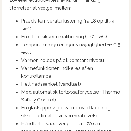
størrelser at vælge imellem.
Præcis temperaturjustering fra 18 op til 34
¬∞C
Enkel og sikker rekalibrering (¬±2 ¬∞C)
Temperaturreguleringens nøjagtighed ¬± 0,5
¬∞C
Varmen holdes på et konstant niveau
Varmefunktionen indikeres af en
kontrollampe
Helt nedsænket (vandtæt)
Med automatisk tørløbsafbrydelse (Thermo
Safety Control)
En glaskappe øger varmeoverfladen og
sikrer optimal jævn varmeafgivelse
Håndterlig kabellængde ca. 170 cm