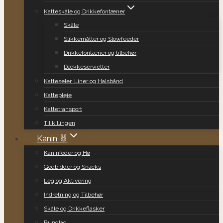
Katteskåle og Drikkefontæner
Skåle
Slikkemåtter og Slowfeeder
Drikkefontæner og tilbehør
Dækkeservietter
Katteseler, Liner og Halsbånd
Kattepleje
Kattetransport
Til killingen
Kanin 🐰
Kaninfoder og Hø
Godbidder og Snacks
Leg og Aktivering
Indretning og Tilbehør
Skåle og Drikkeflasker
Bundlag