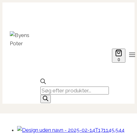
Fortsæt
til
indhold
0
Products
search