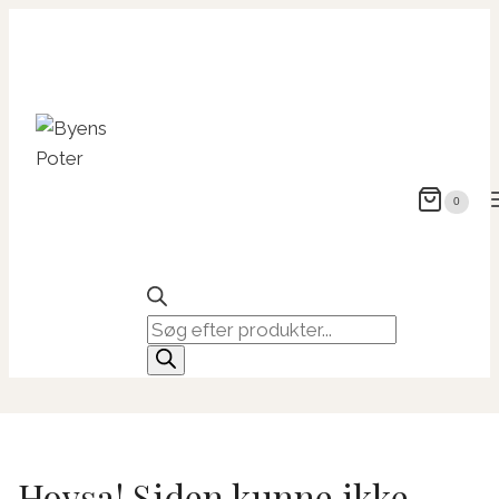
Fortsæt
til
indhold
0
Products
search
Hovsa! Siden kunne ikke