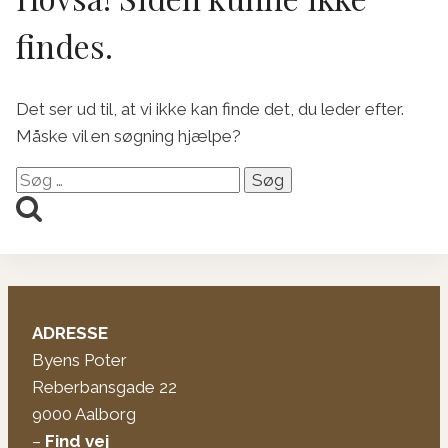
findes.
Det ser ud til, at vi ikke kan finde det, du leder efter.
Måske vil en søgning hjælpe?
Søg
efter:
ADRESSE
Byens Poter
Reberbansgade 22
9000 Aalborg
–
Find vej